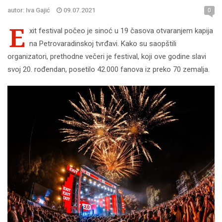
autor: Iva Gajić
09.07.2021
0
E
xit festival počeo je sinoć u 19 časova otvaranjem kapija
na Petrovaradinskoj tvrđavi. Kako su saopštili
organizatori, prethodne večeri je festival, koji ove godine slavi
svoj 20. rođendan, posetilo 42.000 fanova iz preko 70 zemalja.