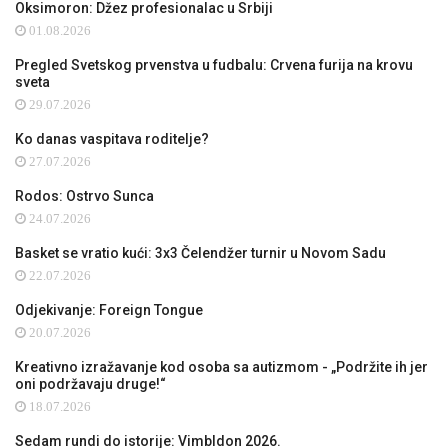
Oksimoron: Džez profesionalac u Srbiji
01.08.2026
Pregled Svetskog prvenstva u fudbalu: Crvena furija na krovu
sveta
29.07.2026
Ko danas vaspitava roditelje?
27.07.2026
Rodos: Ostrvo Sunca
24.07.2026
Basket se vratio kući: 3x3 Čelendžer turnir u Novom Sadu
22.07.2026
Odjekivanje: Foreign Tongue
20.07.2026
Kreativno izražavanje kod osoba sa autizmom - „Podržite ih jer
oni podržavaju druge!“
18.07.2026
Sedam rundi do istorije: Vimbldon 2026.