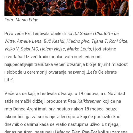
Foto: Marko Edge
Prvo veče Exit festivala obeležili su
DJ Snake
i
Charlotte de
Witte
,
Amelie Lens
,
Buč Kesidi
,
Hladno pivo
,
Tijana T
,
Roni Size
,
Vojko V
,
Sajsi MC
,
Helem Nejse
,
Marko Louis
, i još stotine
izvođača. Uz već tradicionalan vatromet jedan od
najupečatljivijih trenutaka večeri otvaranja bio je trijumf mladosti
i slobode u ceremoniji otvaranja nazvanoj „Let's Celebrate
Life“.
Večeras se kapije festivala otvaraju u 19 časova, a u Novi Sad
stiže nemački didžej i producent
Paul Kalkbrenner
, koji će na
mts Dance Areni imati prvi nastup nakon 18 meseci pauze.
Iskoristiće ga za snimanje video spota koji će poslužiti i kao
dnevnik o danima kada se vratio nastupima uživo. Uz njega,
danas na Areni nastupaju i
Maceo Plex
,
Pan-Pot
koji su zamena