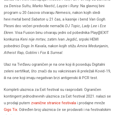
za
Denisa Sultu
,
Marko Nastić
,
Layzie
i
Runy
. Na glavnoj bini
program u 20 časova otvaraju
Nemesis
, nakon kojih sledi
hevi metal bend
Sabaton
u 21 čas, a kasnije i bend
Van Gogh
.
Plesni deo večeri predvode nemački
DJ Topic
,
Lady Lee
i
Ece
Ekren
. Visa Fusion binu otvaraju jedni od pobednika Play@EXIT
konkursa
Keni nije mrtav
, zatim
Ivan Jegdić
, srpski HEMI
pobednici
Dogs In Kavala
, nakon kojih stižu
Amira Medunjanin
,
Atheist Rap
,
Goblini
i
Fox & Surreal
.
Ulaz na Tvrđavu ograničen je na one koji ili poseduju Digitalni
zeleni sertifikat, što znači da su vakcinisani ili preležali Kovid-19,
ili na one koji imaju negativan brzi antigenski ili PCR test.
Kompleti ulaznica za Exit festival su rasprodati. Ograničen
kontingent jednodnevnih ulaznica za Exit festival 2021. nalazi se
u prodaji putem
zvanične stranice festivala
i prodajne mreže
Gigs Tix
. Određen broj ulaznica će se prodavati i na festivalskim