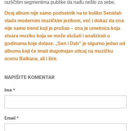
različitim segmentima publike da nađu nešto za sebe.
Ovaj album nije samo podsetnik na to koliko Senidah
vlada modernim muzičkim jezikom, već i dokaz da ona
nije samo trend koji je prošao – ona je umetnica koja
stvara muziku koja se može slušati i analizirati u
godinama koje dolaze. „Sen i Dah“ je sigurno jedan od
albuma koji će imati dugotrajan uticaj na muzičku
scenu Balkana, ali i šire.
NAPIŠITE KOMENTAR
Ime *
Email *