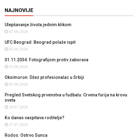
NAJNOVIJE
Ulepšavanje života jednim klikom
07.08.2026
UFC Beograd: Beograd polaže ispit
05.08.2026
01.11.2034: Fotografijom protiv zaborava
03.08.2026
Oksimoron: Džez profesionalac u Srbiji
01.08.2026
Pregled Svetskog prvenstva u fudbalu: Crvena furija na krovu
sveta
29.07.2026
Ko danas vaspitava roditelje?
27.07.2026
Rodos: Ostrvo Sunca