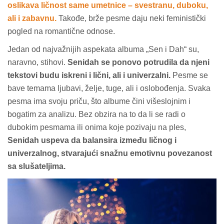
oslikava ličnost same umetnice – svestranu, duboku,
ali i zabavnu.
Takođe, brže pesme daju neki feministički
pogled na romantične odnose.
Jedan od najvažnijih aspekata albuma „Sen i Dah“ su,
naravno, stihovi.
Senidah se ponovo potrudila da njeni
tekstovi budu iskreni i lični, ali i univerzalni.
Pesme se
bave temama ljubavi, želje, tuge, ali i oslobođenja. Svaka
pesma ima svoju priču, što albume čini višeslojnim i
bogatim za analizu. Bez obzira na to da li se radi o
dubokim pesmama ili onima koje pozivaju na ples,
Senidah uspeva da balansira između ličnog i
univerzalnog, stvarajući snažnu emotivnu povezanost
sa slušateljima.