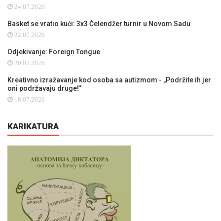
24.07.2026
Basket se vratio kući: 3x3 Čelendžer turnir u Novom Sadu
22.07.2026
Odjekivanje: Foreign Tongue
20.07.2026
Kreativno izražavanje kod osoba sa autizmom - „Podržite ih jer
oni podržavaju druge!“
18.07.2026
KARIKATURA