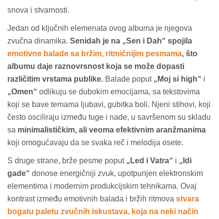
snova i stvarnosti.
Jedan od ključnih elemenata ovog albuma je njegova
zvučna dinamika.
Senidah je na „Sen i Dah“ spojila
emotivne balade sa bržim, ritmičnijim pesmama
, što
albumu daje raznovrsnost koja se može dopasti
različitim vrstama publike.
Balade poput
„Moj si high“
i
„Omen“
odlikuju se dubokim emocijama, sa tekstovima
koji se bave temama ljubavi, gubitka boli. Njeni stihovi, koji
često osciliraju između tuge i nade, u savršenom su skladu
sa
minimalističkim, ali veoma efektivnim aranžmanima
koji omogućavaju da se svaka reč i melodija osete.
S druge strane, brže pesme poput
„Led i Vatra“
i
„Idi
gade“
donose energičniji zvuk, upotpunjen elektronskim
elementima i modernim produkcijskim tehnikama. Ovaj
kontrast između emotivnih balada i bržih ritmova
stvara
bogatu paletu zvučnih iskustava, koja na neki način