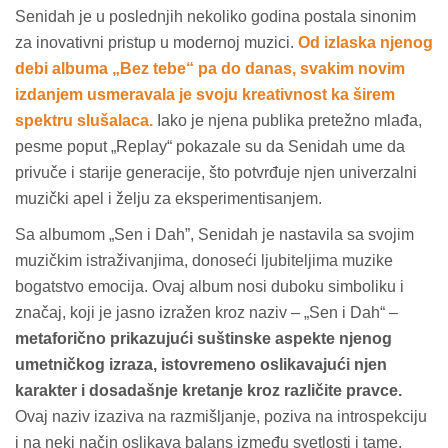
Senidah je u poslednjih nekoliko godina postala sinonim
za inovativni pristup u modernoj muzici.
Od izlaska njenog
debi albuma „Bez tebe“ pa do danas, svakim novim
izdanjem usmeravala je svoju kreativnost ka širem
spektru slušalaca.
Iako je njena publika pretežno mlađa,
pesme poput „Replay“ pokazale su da Senidah ume da
privuče i starije generacije, što potvrđuje njen univerzalni
muzički apel i želju za eksperimentisanjem.
Sa albumom „Sen i Dah”, Senidah je nastavila sa svojim
muzičkim istraživanjima, donoseći ljubiteljima muzike
bogatstvo emocija. Ovaj album nosi duboku simboliku i
značaj, koji je jasno izražen kroz naziv – „Sen i Dah“ –
metaforično prikazujući suštinske aspekte njenog
umetničkog izraza, istovremeno oslikavajući njen
karakter i dosadašnje kretanje kroz različite pravce.
Ovaj naziv izaziva na razmišljanje, poziva na introspekciju
i na neki način oslikava balans između svetlosti i tame,