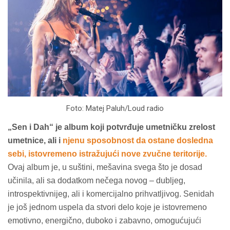
Foto: Matej Paluh/Loud radio
„Sen i Dah“ je album koji potvrđuje umetničku zrelost
umetnice, ali i
njenu sposobnost da ostane dosledna
sebi, istovremeno istražujući nove zvučne teritorije.
Ovaj album je, u suštini, mešavina svega što je dosad
učinila, ali sa dodatkom nečega novog – dubljeg,
introspektivnijeg, ali i komercijalno prihvatljivog. Senidah
je još jednom uspela da stvori delo koje je istovremeno
emotivno, energično, duboko i zabavno, omogućujući