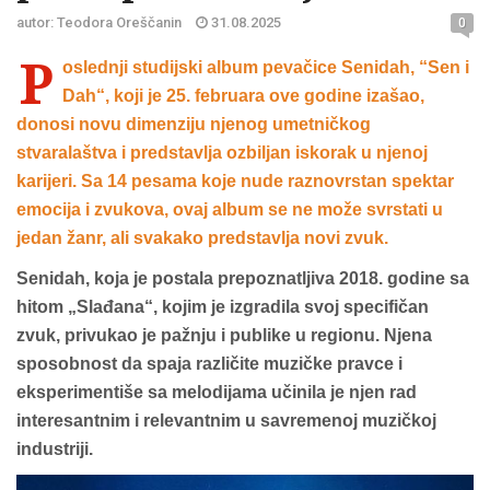
autor: Teodora Oreščanin
31.08.2025
0
P
oslednji studijski album pevačice Senidah, “Sen i
Dah“, koji je 25. februara ove godine izašao,
donosi novu dimenziju njenog umetničkog
stvaralaštva i predstavlja ozbiljan iskorak u njenoj
karijeri. Sa 14 pesama koje nude raznovrstan spektar
emocija i zvukova, ovaj album se ne može svrstati u
jedan žanr, ali svakako predstavlja novi zvuk.
Senidah, koja je postala prepoznatljiva 2018. godine sa
hitom „Slađana“, kojim je izgradila svoj specifičan
zvuk, privukao je pažnju i publike u regionu. Njena
sposobnost da spaja različite muzičke pravce i
eksperimentiše sa melodijama učinila je njen rad
interesantnim i relevantnim u savremenoj muzičkoj
industriji.