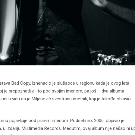
sastava Bad Copy, iznenadio je slušaoce u regionu kada je ovog leta
j je prepoznatljiv, i to pod svojim imenom, pa još – dva albuma
ći u vidu da je Miljenović svestrani umetnik, koji je takođe objavio
lbumu pojavljuje pod pravim imenom. Podsetimo, 2006. objavio je
, u izdanju Multimedia Records. Međutim, ovaj album nije našao ni u