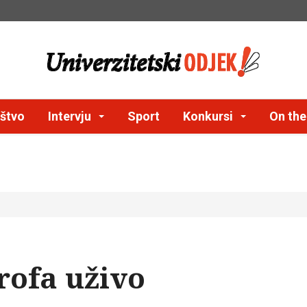
štvo
Intervju
Sport
Konkursi
On th
rofa uživo