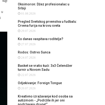
Oksimoron: Džez profesionalac u
Srbiji
 u
01.08.2026
i
Pregled Svetskog prvenstva u fudbalu:
Crvena furija na krovu sveta
29.07.2026
Ko danas vaspitava roditelje?
27.07.2026
Rodos: Ostrvo Sunca
24.07.2026
Basket se vratio kući: 3x3 Čelendžer
turnir u Novom Sadu
22.07.2026
Odjekivanje: Foreign Tongue
20.07.2026
Kreativno izražavanje kod osoba sa
autizmom - „Podržite ih jer oni
podržavaju druge!“