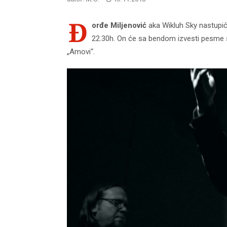
Đ
orđe Miljenović
aka Wikluh Sky nastupi
22.30h. On će sa bendom izvesti pesme s
„Amovi“.