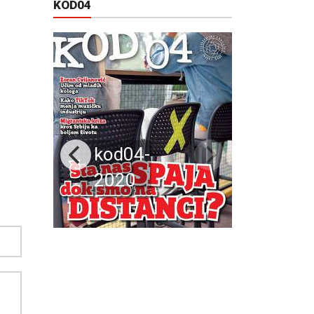
KOD04
kod04-
2020