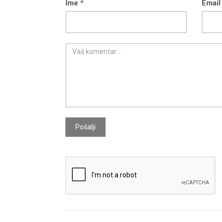
Ime *
Email
Pošalji