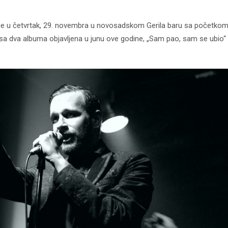
će u četvrtak, 29. novembra u novosadskom Gerila baru sa početkom
a dva albuma objavljena u junu ove godine, „Sam pao, sam se ubio“ 