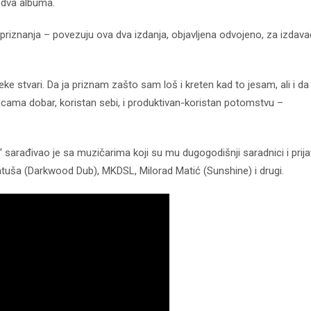
 dva albuma.
e i priznanja – povezuju ova dva izdanja, objavljena odvojeno, za izdav
neke stvari. Da ja priznam zašto sam loš i kreten kad to jesam, ali i da
cama dobar, koristan sebi, i produktivan-koristan potomstvu –
“ sarađivao je sa muzičarima koji su mu dugogodišnji saradnici i prijate
ratuša (Darkwood Dub), MKDSL, Milorad Matić (Sunshine) i drugi.