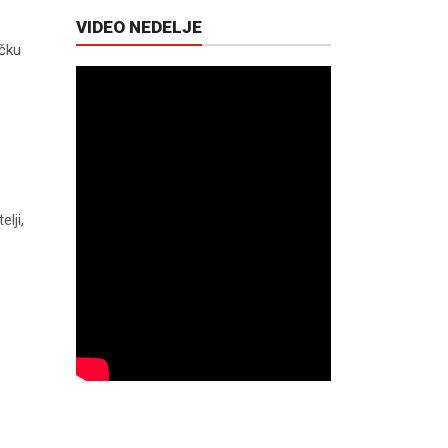
VIDEO NEDELJE
ačku
lji,