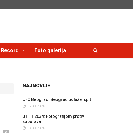
e Record
Foto galerija
NAJNOVIJE
UFC Beograd: Beograd polaže ispit
05.08.2026
01.11.2034: Fotografijom protiv
zaborava
03.08.2026
0