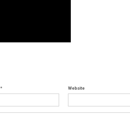
kod04-
kod04-
2018
2019
 *
Website