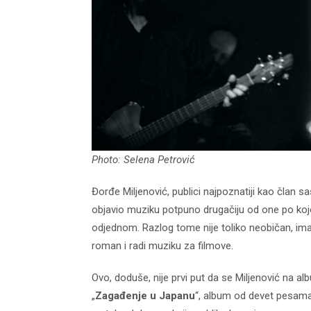
Photo: Selena Petrović
Đorđe Miljenović, publici najpoznatiji kao član 
objavio muziku potpuno drugačiju od one po kojo
odjednom. Razlog tome nije toliko neobičan, imaju
roman i radi muziku za filmove.
Ovo, doduše, nije prvi put da se Miljenović na a
„
Zagađenje u Japanu
“, album od devet pesama