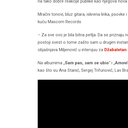
na tako dobre reakcije publike kao njegova nova
Mračni tonovi, bluz gitara, iskrena lirika, psovk
kuću Mascom Records.
– Za sve ovo je bila bitna petlja. Da se priznaju 
postoji svest o tome zašto sam u drugim instan
objašnjava Miljenović u intervjuu za
Džabaletan
.
Na albumima „
Sam pao, sam se ubio
“ i „
Amovi
kao što su Ana Stanić, Sergej Trifunović, Lav B