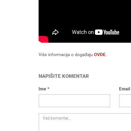
Više informacija o događaju
OVDE.
d04-
kod04-
016
2017
NAPIŠITE KOMENTAR
Ime *
Email