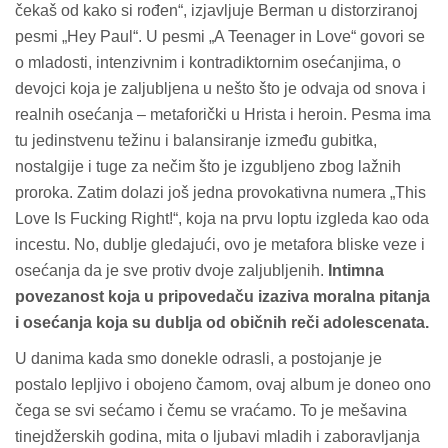
čekaš od kako si rođen“, izjavljuje Berman u distorziranoj
pesmi „Hey Paul“. U pesmi „A Teenager in Love“ govori se
o mladosti, intenzivnim i kontradiktornim osećanjima, o
devojci koja je zaljubljena u nešto što je odvaja od snova i
realnih osećanja – metaforički u Hrista i heroin. Pesma ima
tu jedinstvenu težinu i balansiranje između gubitka,
nostalgije i tuge za nečim što je izgubljeno zbog lažnih
proroka. Zatim dolazi još jedna provokativna numera „This
Love Is Fucking Right!“, koja na prvu loptu izgleda kao oda
incestu. No, dublje gledajući, ovo je metafora bliske veze i
osećanja da je sve protiv dvoje zaljubljenih.
Intimna
povezanost koja u pripovedaču izaziva moralna pitanja
i osećanja koja su dublja od običnih reči adolescenata.
U danima kada smo donekle odrasli, a postojanje je
postalo lepljivo i obojeno čamom, ovaj album je doneo ono
čega se svi sećamo i čemu se vraćamo.
To je mešavina
tinejdžerskih godina, mita o ljubavi mladih i zaboravljanja