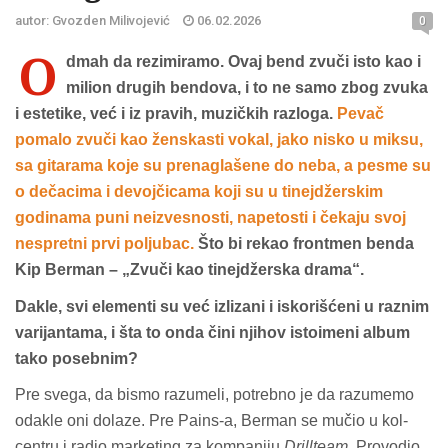
autor: Gvozden Milivojević
06.02.2026
0
O
dmah da rezimiramo. Ovaj bend zvuči isto kao i
milion drugih bendova, i to ne samo zbog zvuka
i estetike, već i iz pravih, muzičkih razloga.
Pevač
pomalo zvuči kao ženskasti vokal, jako nisko u miksu,
sa gitarama koje su prenaglašene do neba, a pesme su
o dečacima i devojčicama koji su u tinejdžerskim
godinama puni neizvesnosti, napetosti i čekaju svoj
nespretni prvi poljubac.
Što bi rekao frontmen benda
Kip Berman – „Zvuči kao tinejdžerska drama“.
Dakle, svi elementi su već izlizani i iskorišćeni u raznim
varijantama, i šta to onda čini njihov istoimeni album
tako posebnim?
Pre svega, da bismo razumeli, potrebno je da razumemo
odakle oni dolaze. Pre Pains-a, Berman se mučio u kol-
centru i radio marketing za kompaniju
Drillteam
. Provodio