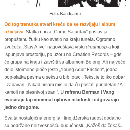
Foto: Bandcamp
Od tog trenutka stvari kreću da se razvijaju i album
oživljava.
Slatka i brza „Come Saturday“ postavlja
propuštenu žurku kao svetlo na kraju tunela. Ogromno
zvučeća „Stay Alive“ nagoveštava vrstu
dreampop
-a koji
ispunjava prostoriju, po uzoru na Creation Records – gde
će grupa na kraju i završiti sa albumom Belong. Ali najveće
delo istoimene ploče jeste „Young Adult Friction“, jedna
pop-slatka pesma o seksu u biblioteci. Tekst je toliko dobar
i zabavan: „Nikad nisam mislio da ću postati punoletan / A
kamoli na plesnivoj strani“.
U refrenu Berman i Vang
evociraju taj momenat njihove mladosti i odgovaraju
jedno drugome.
Sva ta nostalgična energija i tinejdžerska radost dodatno
su podržane neizvesnošću budućnosti. „Kažeš da čekaš...