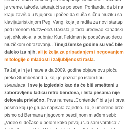
je vreme, takođe, teturajući se po sceni Portlanda, da bi na
kraju završio u Njujorku i počeo da sluša sličnu muziku sa
klavijaturistkinjom Pegi Vang, koja je radila za novi startap
pod imenom
BuzzFeed
. Basista je tada uređivao kanadski
sajt eMusic-a, a bubnjar Kurt Feldman je podučavao decu
muzičkom obrazovanju.
Tinejdžerske godine su već bile
daleko iza njih,
ali je želja za pripadanjem i negovanjem
mitologije o mladosti i zaljubljenosti rasla
.
Ta želja ih je i navela da 2009. godine objave ovu ploču
preko Slumberland-a, koji je poznat po istom tipu
stvaralaca.
I sve je izgledalo kao da će biti smešteni u
zaboravljenu ladicu retro bendova, i lista pesama nije
delovala privlačno.
Prva numera „Contender” bila je i prva
pesma koju je grupa napisala zajedno. To je umereno brzo
pismo od Bermana njegovom besciljnom mlađem sebi:
„Video si dečake u belom kako pevaju ‘Ja sam varalica’ /