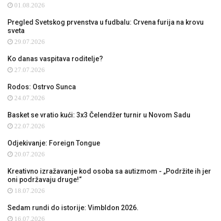
01.08.2026
Pregled Svetskog prvenstva u fudbalu: Crvena furija na krovu
sveta
29.07.2026
Ko danas vaspitava roditelje?
27.07.2026
Rodos: Ostrvo Sunca
24.07.2026
Basket se vratio kući: 3x3 Čelendžer turnir u Novom Sadu
22.07.2026
Odjekivanje: Foreign Tongue
20.07.2026
Kreativno izražavanje kod osoba sa autizmom - „Podržite ih jer
oni podržavaju druge!“
18.07.2026
Sedam rundi do istorije: Vimbldon 2026.
16.07.2026