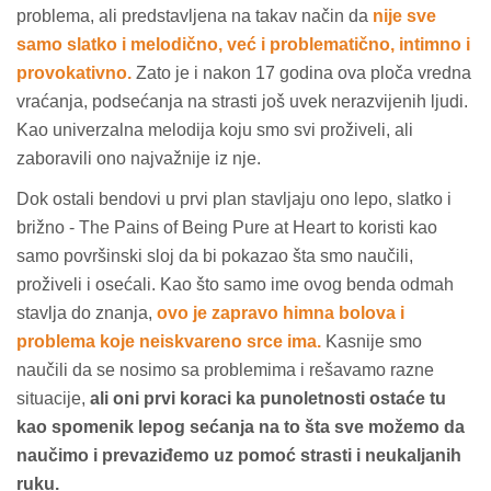
problema, ali predstavljena na takav način da
nije sve
samo slatko i melodično, već i problematično, intimno i
provokativno.
Zato je i nakon 17 godina ova ploča vredna
vraćanja, podsećanja na strasti još uvek nerazvijenih ljudi.
Kao univerzalna melodija koju smo svi proživeli, ali
zaboravili ono najvažnije iz nje.
Dok ostali bendovi u prvi plan stavljaju ono lepo, slatko i
brižno - The Pains of Being Pure at Heart to koristi kao
samo površinski sloj da bi pokazao šta smo naučili,
proživeli i osećali. Kao što samo ime ovog benda odmah
stavlja do znanja,
ovo je zapravo himna bolova i
problema koje neiskvareno srce ima.
Kasnije smo
naučili da se nosimo sa problemima i rešavamo razne
situacije,
ali oni prvi koraci ka punoletnosti ostaće tu
kao spomenik lepog sećanja na to šta sve možemo da
naučimo i prevaziđemo uz pomoć strasti i neukaljanih
ruku.