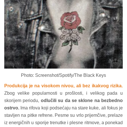
Photo: Screenshot/Spotify/The Black Keys
Produkcija je na visokom nivou, ali bez ikakvog rizika.
Zbog velike popularnosti u prošlosti, i velikog pada u
skorijem periodu,
odlučili su da se sklone na bezbedno
ostrvo.
Ima rifova koji podsećaju na stare kuke, ali fokus je
stavljen na pitke refrene. Pesme su vrlo prijemčive, prelaze
iz energičnih u sporije trenutke i plesne ritmove, a ponekad