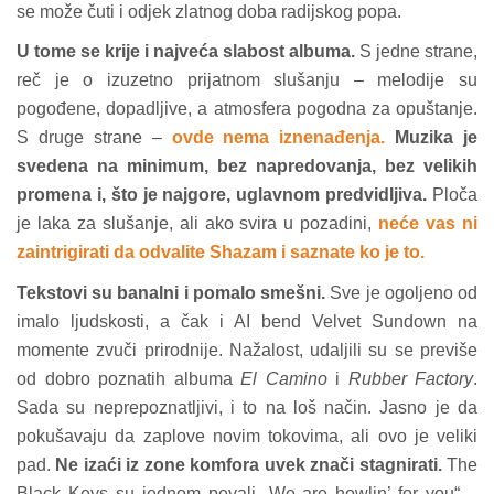
se može čuti i odjek zlatnog doba radijskog popa.
U tome se krije i najveća slabost albuma.
S jedne strane,
reč je o izuzetno prijatnom slušanju – melodije su
pogođene, dopadljive, a atmosfera pogodna za opuštanje.
S druge strane –
ovde nema iznenađenja.
Muzika je
svedena na minimum, bez napredovanja, bez velikih
promena i, što je najgore, uglavnom predvidljiva.
Ploča
je laka za slušanje, ali ako svira u pozadini,
neće vas ni
zaintrigirati da odvalite Shazam i saznate ko je to.
Tekstovi su banalni i pomalo smešni.
Sve je ogoljeno od
imalo ljudskosti, a čak i AI bend Velvet Sundown na
momente zvuči prirodnije. Nažalost, udaljili su se previše
od dobro poznatih albuma
El Camino
i
Rubber Factory
.
Sada su neprepoznatljivi, i to na loš način. Jasno je da
pokušavaju da zaplove novim tokovima, ali ovo je veliki
pad.
Ne izaći iz zone komfora uvek znači stagnirati.
The
Black Keys su jednom pevali „We are howlin’ for you“ –