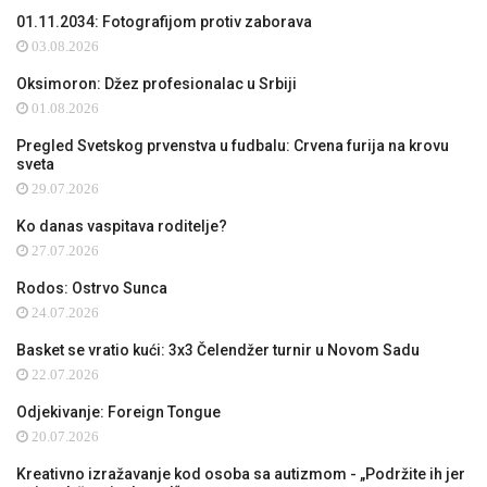
01.11.2034: Fotografijom protiv zaborava
03.08.2026
Oksimoron: Džez profesionalac u Srbiji
01.08.2026
Pregled Svetskog prvenstva u fudbalu: Crvena furija na krovu
sveta
29.07.2026
Ko danas vaspitava roditelje?
27.07.2026
Rodos: Ostrvo Sunca
24.07.2026
Basket se vratio kući: 3x3 Čelendžer turnir u Novom Sadu
22.07.2026
Odjekivanje: Foreign Tongue
20.07.2026
Kreativno izražavanje kod osoba sa autizmom - „Podržite ih jer