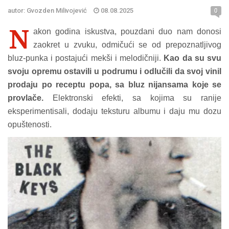
autor: Gvozden Milivojević
08.08.2025
0
N
akon godina iskustva, pouzdani duo nam donosi
zaokret u zvuku, odmičući se od prepoznatljivog
bluz-punka i postajući mekši i melodičniji.
Kao da su svu
svoju opremu ostavili u podrumu i odlučili da svoj vinil
prodaju po receptu popa, sa bluz nijansama koje se
provlače.
Elektronski efekti, sa kojima su ranije
eksperimentisali, dodaju teksturu albumu i daju mu dozu
opuštenosti.