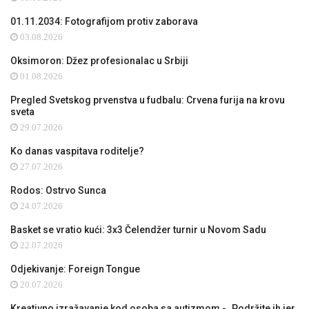
01.11.2034: Fotografijom protiv zaborava
03.08.2026
Oksimoron: Džez profesionalac u Srbiji
01.08.2026
Pregled Svetskog prvenstva u fudbalu: Crvena furija na krovu
sveta
29.07.2026
Ko danas vaspitava roditelje?
27.07.2026
Rodos: Ostrvo Sunca
24.07.2026
Basket se vratio kući: 3x3 Čelendžer turnir u Novom Sadu
22.07.2026
Odjekivanje: Foreign Tongue
20.07.2026
Kreativno izražavanje kod osoba sa autizmom - „Podržite ih jer