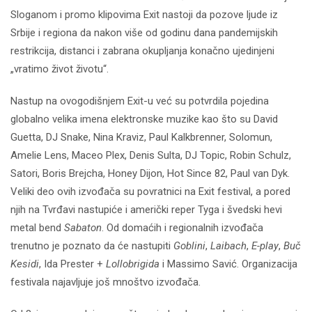
Sloganom i promo klipovima Exit nastoji da pozove ljude iz
Srbije i regiona da nakon više od godinu dana pandemijskih
restrikcija, distanci i zabrana okupljanja konačno ujedinjeni
„vratimo život životu“.
Nastup na ovogodišnjem Exit-u već su potvrdila pojedina
globalno velika imena elektronske muzike kao što su David
Guetta, DJ Snake, Nina Kraviz, Paul Kalkbrenner, Solomun,
Amelie Lens, Maceo Plex, Denis Sulta, DJ Topic, Robin Schulz,
Satori, Boris Brejcha, Honey Dijon, Hot Since 82, Paul van Dyk.
Veliki deo ovih izvođača su povratnici na Exit festival, a pored
njih na Tvrđavi nastupiće i američki reper Tyga i švedski hevi
metal bend
Sabaton
. Od domaćih i regionalnih izvođača
trenutno je poznato da će nastupiti
Goblini
,
Laibach
,
E-play
,
Buč
Kesidi
, Ida Prester +
Lollobrigida
i Massimo Savić. Organizacija
festivala najavljuje još mnoštvo izvođača.