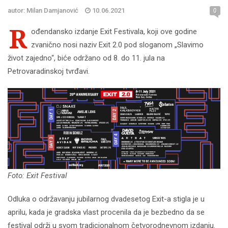
autor: Milan Damjanović
10.06.2021
0
R
ođendansko izdanje Exit Festivala, koji ove godine
zvanično nosi naziv Exit 2.0 pod sloganom „Slavimo
život zajedno“, biće održano od 8. do 11. jula na
Petrovaradinskoj tvrđavi.
Foto: Exit Festival
Odluka o održavanju jubilarnog dvadesetog Exit-a stigla je u
aprilu, kada je gradska vlast procenila da je bezbedno da se
festival održi u svom tradicionalnom četvorodnevnom izdanju.