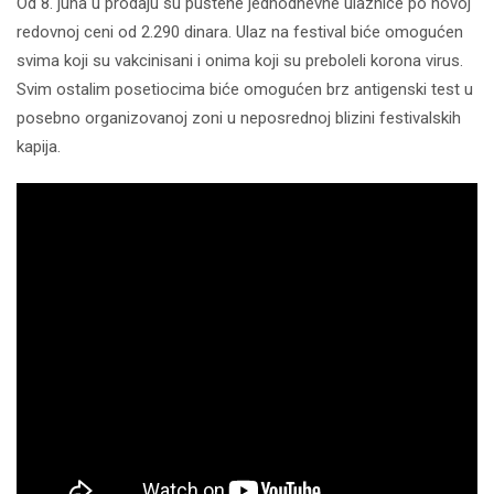
Od 8. juna u prodaju su puštene jednodnevne ulaznice po novoj
redovnoj ceni od 2.290 dinara. Ulaz na festival biće omogućen
svima koji su vakcinisani i onima koji su preboleli korona virus.
Svim ostalim posetiocima biće omogućen brz antigenski test u
posebno organizovanoj zoni u neposrednoj blizini festivalskih
kapija.