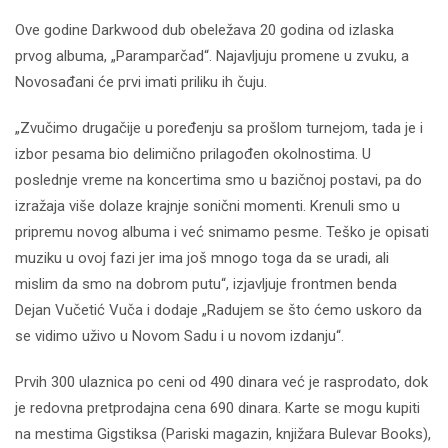
Ove godine Darkwood dub obeležava 20 godina od izlaska
prvog albuma, „Paramparčad“. Najavljuju promene u zvuku, a
Novosađani će prvi imati priliku ih čuju.
„Zvučimo drugačije u poređenju sa prošlom turnejom, tada je i
izbor pesama bio delimično prilagođen okolnostima. U
poslednje vreme na koncertima smo u bazičnoj postavi, pa do
izražaja više dolaze krajnje sonični momenti. Krenuli smo u
pripremu novog albuma i već snimamo pesme. Teško je opisati
muziku u ovoj fazi jer ima još mnogo toga da se uradi, ali
mislim da smo na dobrom putu“, izjavljuje frontmen benda
Dejan Vučetić Vuča i dodaje „Radujem se što ćemo uskoro da
se vidimo uživo u Novom Sadu i u novom izdanju“.
Prvih 300 ulaznica po ceni od 490 dinara već je rasprodato, dok
je redovna pretprodajna cena 690 dinara. Karte se mogu kupiti
na mestima Gigstiksa (Pariski magazin, knjižara Bulevar Books),