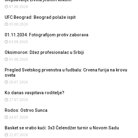
07.08.2026
UFC Beograd: Beograd polaže ispit
05.08.2026
01.11.2034: Fotografijom protiv zaborava
03.08.2026
Oksimoron: Džez profesionalac u Srbiji
01.08.2026
Pregled Svetskog prvenstva u fudbalu: Crvena furija na krovu
sveta
29.07.2026
Ko danas vaspitava roditelje?
27.07.2026
Rodos: Ostrvo Sunca
24.07.2026
Basket se vratio kući: 3x3 Čelendžer turnir u Novom Sadu
22.07.2026