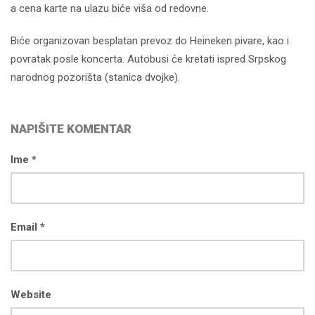
a cena karte na ulazu biće viša od redovne.
Biće organizovan besplatan prevoz do Heineken pivare, kao i
povratak posle koncerta. Autobusi će kretati ispred Srpskog
narodnog pozorišta (stanica dvojke).
NAPIŠITE KOMENTAR
Ime *
Email *
Website