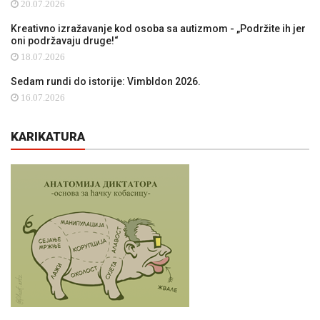
20.07.2026
Kreativno izražavanje kod osoba sa autizmom - „Podržite ih jer
oni podržavaju druge!“
18.07.2026
Sedam rundi do istorije: Vimbldon 2026.
16.07.2026
KARIKATURA