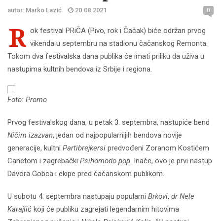
autor: Marko Lazić
20.08.2021
0
R
ok festival PRiČA (Pivo, rok i Čačak) biće održan prvog
vikenda u septembru na stadionu čačanskog Remonta.
Tokom dva festivalska dana publika će imati priliku da uživa u
nastupima kultnih bendova iz Srbije i regiona.
Foto: Promo
Prvog festivalskog dana, u petak 3. septembra, nastupiće bend
Ničim izazvan
, jedan od najpopularnijih bendova novije
generacije, kultni
Partibrejkersi
predvođeni Zoranom Kostićem
Canetom i zagrebački
Psihomodo pop
. Inače, ovo je prvi nastup
Davora Gobca i ekipe pred čačanskom publikom.
U subotu 4. septembra nastupaju popularni
Brkovi
,
dr Nele
Karajlić
koji će publiku zagrejati legendarnim hitovima