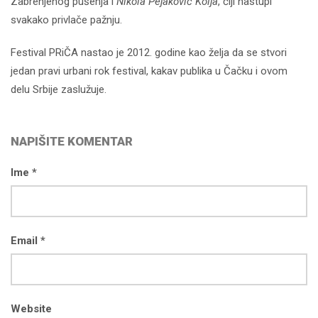
Zabrenjenog pušenja i
Nikola Pejaković Kolja
, čiji nastupi
svakako privlače pažnju.
Festival PRiČA nastao je 2012. godine kao želja da se stvori
jedan pravi urbani rok festival, kakav publika u Čačku i ovom
delu Srbije zaslužuje.
NAPIŠITE KOMENTAR
Ime *
Email *
Website