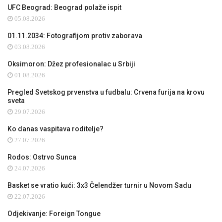
UFC Beograd: Beograd polaže ispit
05.08.2026
01.11.2034: Fotografijom protiv zaborava
03.08.2026
Oksimoron: Džez profesionalac u Srbiji
01.08.2026
Pregled Svetskog prvenstva u fudbalu: Crvena furija na krovu
sveta
29.07.2026
Ko danas vaspitava roditelje?
27.07.2026
Rodos: Ostrvo Sunca
24.07.2026
Basket se vratio kući: 3x3 Čelendžer turnir u Novom Sadu
22.07.2026
Odjekivanje: Foreign Tongue