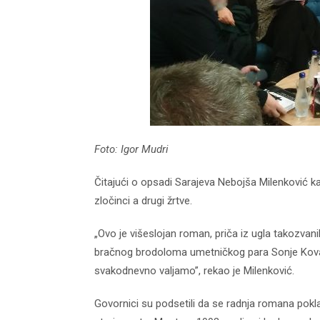
Foto: Igor Mudri
d04-
kod04-
016
2017
Čitajući o opsadi Sarajeva Nebojša Milenković ka
zločinci a drugi žrtve.
„Ovo je višeslojan roman, priča iz ugla takozvanih 
bračnog brodoloma umetničkog para Sonje Kovač i
svakodnevno valjamo”, rekao je Milenković.
Govornici su podsetili da se radnja romana po