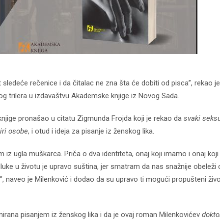
ledeće rečenice i da čitalac ne zna šta će dobiti od pisca”, rekao je
og trilera u izdavaštvu Akademske knjige iz Novog Sada.
 knjige pronašao u citatu Zigmunda Frojda koji je rekao da
svaki seks
iri osobe
, i otud i ideja za pisanje iz ženskog lika.
iz ugla muškarca. Priča o dva identiteta, onaj koji imamo i onaj koj
uke u životu je upravo suština, jer smatram da nas snažnije obeleži
”, naveo je Milenković i dodao da su upravo ti mogući propušteni živo
nirana pisanjem iz ženskog lika i da je ovaj roman Milenkovićev
dokto