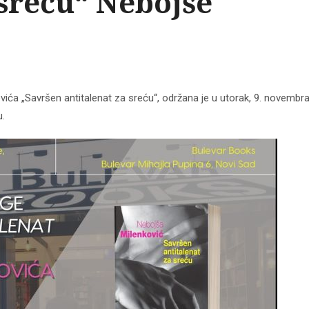
 sreću“ Nebojše
ća „Savršen antitalenat za sreću“, održana je u utorak, 9. novembra
u.