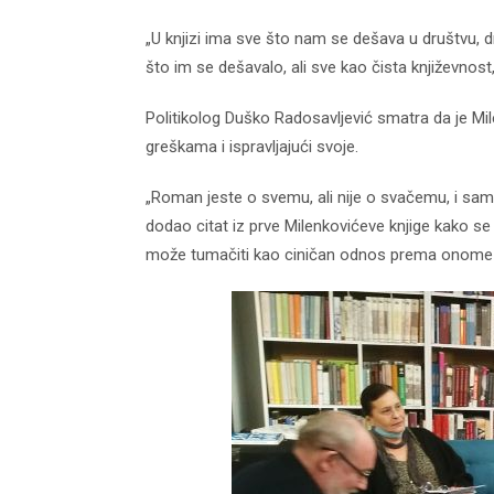
„U knjizi ima sve što nam se dešava u društvu, 
što im se dešavalo, ali sve kao čista književnost, 
Politikolog Duško Radosavljević smatra da je Mil
greškama i ispravljajući svoje.
„Roman jeste o svemu, ali nije o svačemu, i samo
dodao citat iz prve Milenkovićeve knjige kako s
može tumačiti kao ciničan odnos prema onome š