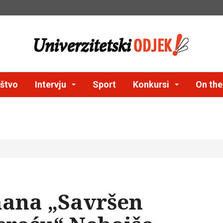
štvo
Intervju
Sport
Konkursi
On th
ana „Savršen