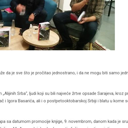
kod04-
kod04-
2018
2019
že da je sve što je pročitao jednostrano, i da ne mogu biti samo jedn
„Alijinih Srba“, ljudi koji su bili najveće žrtve opsade Sarajeva, kroz p
 Igora Basarića, ali i o postpetooktobarskoj Srbiji i blatu u kome s
klapa sa datumom promocije knjige, 9. novembrom, danom kada je sr