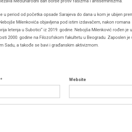
eležava Međunarodni dan borbe protiv fašizma i antisemintizma.
e u period od početka opsade Sarajeva do dana u kom je ubijen prem
ga Nebojše Milenkovića objavljena pod istim izdavačem, nakon romana
ija letenja u Subotici“ iz 2019. godine. Nebojša Milenković rođen je 
nosti 2000. godine na Filozofskom fakultetu u Beogradu. Zaposlen je 
 Sadu, a takođe se bavi i građanskim aktivizmom.
 *
Website