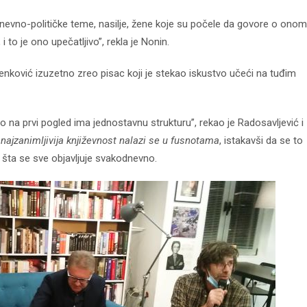
dnevno-političke teme, nasilje, žene koje su počele da govore o ono
i to je ono upečatljivo”, rekla je Nonin.
enković izuzetno zreo pisac koji je stekao iskustvo učeći na tuđim
 na prvi pogled ima jednostavnu strukturu”, rekao je Radosavljević i
e
najzanimljivija književnost nalazi se u fusnotama
, istakavši da se to
ta se sve objavljuje svakodnevno.