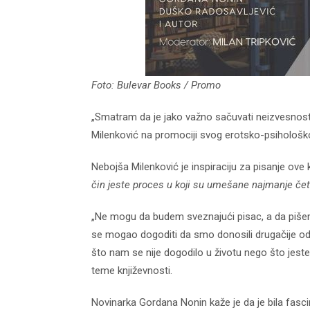
Foto: Bulevar Books / Promo
„Smatram da je jako važno sačuvati neizvesnost s
Milenković na promociji svog erotsko-psihološk
Nebojša Milenković je inspiraciju za pisanje ove
čin jeste proces u koji su umešane najmanje čet
„Ne mogu da budem sveznajući pisac, a da pišem 
se mogao dogoditi da smo donosili drugačije odl
što nam se nije dogodilo u životu nego što jeste
teme književnosti.
Novinarka Gordana Nonin kaže je da je bila fasci