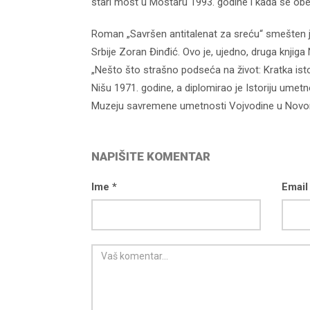
stari most u Mostaru 1993. godine i kada se ob
Roman „Savršen antitalenat za sreću“ smešten j
Srbije Zoran Đinđić. Ovo je, ujedno, druga knji
„Nešto što strašno podseća na život: Kratka istor
Nišu 1971. godine, a diplomirao je Istoriju umet
Muzeju savremene umetnosti Vojvodine u Novom
NAPIŠITE KOMENTAR
Ime *
Email