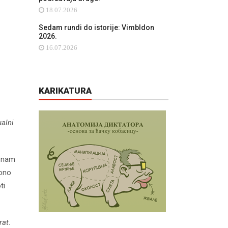
18.07.2026
Sedam rundi do istorije: Vimbldon
2026.
16.07.2026
KARIKATURA
ualni
i nam
 ono
ti
rat
.