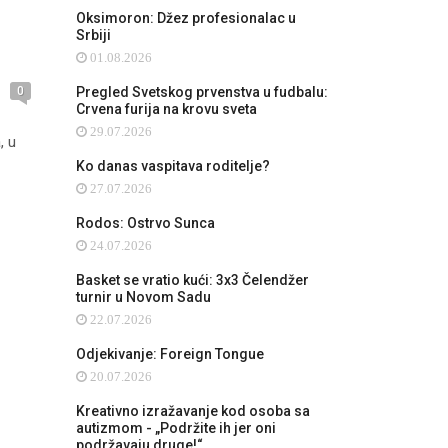
Oksimoron: Džez profesionalac u
Srbiji
01.08.2026
0
Pregled Svetskog prvenstva u fudbalu:
Crvena furija na krovu sveta
29.07.2026
, u
Ko danas vaspitava roditelje?
27.07.2026
Rodos: Ostrvo Sunca
24.07.2026
Basket se vratio kući: 3x3 Čelendžer
turnir u Novom Sadu
22.07.2026
Odjekivanje: Foreign Tongue
20.07.2026
Kreativno izražavanje kod osoba sa
autizmom - „Podržite ih jer oni
podržavaju druge!“