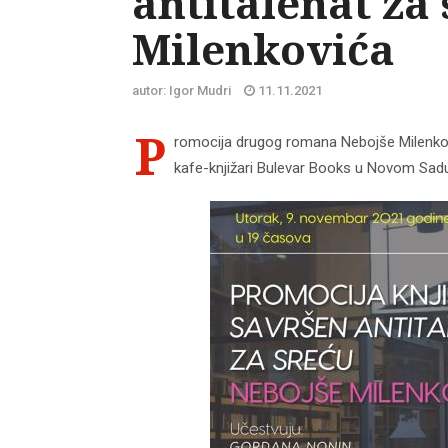
antitalenat za
Milenkovića
autor: Igor Mudri
11.11.2021
P
romocija drugog romana Nebojše Milenkovi
kafe-knjižari Bulevar Books u Novom Sad