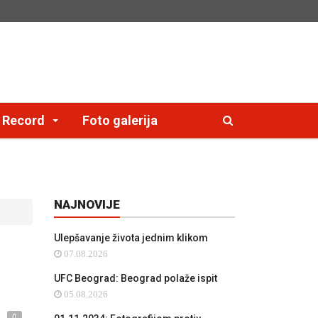
e Record
Foto galerija
NAJNOVIJE
Ulepšavanje života jednim klikom
07.08.2026
UFC Beograd: Beograd polaže ispit
05.08.2026
0