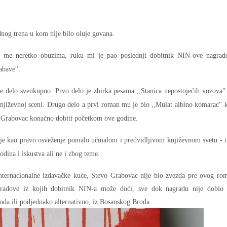
dnog trena u kom nije bilo oluje govana.
 me neretko obuzima, ruku mi je pao poslednji dobitnik NIN-ove nagrad
abave".
e delo sveukupno. Prvo delo je zbirka pesama ,,Stanica nepostojećih vozova"
književnoj sceni. Drugo delo a prvi roman mu je bio ,,Mulat albino komarac" k
će Grabovac konačno dobiti početkom ove godine.
o je kao pravo osveženje pomalo učmalom i predvidljivom književnom svetu - 
odina i iskustva ali ne i zbog teme.
internacionalne izdavačke kuće, Stevo Grabovac nije bio zvezda pre ovog ro
 gradove iz kojih dobitnik NIN-a može doći, sve dok nagradu nije dobio 
roda ili podjednako alternativno, iz Bosanskog Broda.