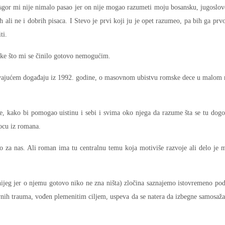
sgor mi nije nimalo pasao jer on nije mogao razumeti moju bosansku, jugoslo
 ali ne i dobrih pisaca. I Stevo je prvi koji ju je opet razumeo, pa bih ga prv
ti.
tke što mi se činilo gotovo nemogućim.
asavajućem događaju iz 1992. godine, o masovnom ubistvu romske dece u malom
kod04-
kod04-
e, kako bi pomogao uistinu i sebi i svima oko njega da razume šta se tu dogo
2018
2019
ocu iz romana.
ko za nas. Ali roman ima tu centralnu temu koja motiviše razvoje ali delo je
jeg jer o njemu gotovo niko ne zna ništa) zločina saznajemo istovremeno pod
ivnih trauma, vođen plemenitim ciljem, uspeva da se natera da izbegne samosaža