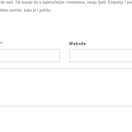
že naći. On kazuje da u najmračnijim vremenima, ostaju ljudi. Empatija i pis
udima završiti, kako je i počela.
 *
Website