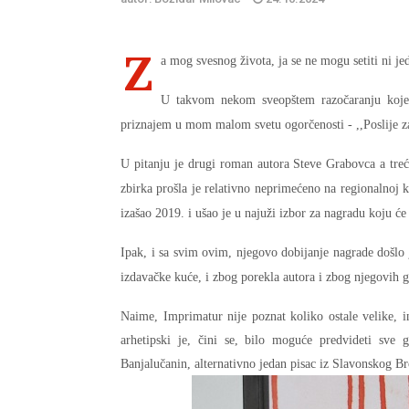
Z
a mog svesnog života, ja se ne mogu setiti ni je
U takvom nekom sveopštem razočaranju koje
priznajem u mom malom svetu ogorčenosti - ,,Poslije z
U pitanju je drugi roman autora Steve Grabovca a treć
zbirka prošla je relativno neprimećeno na regionalnoj 
izašao 2019. i ušao je u najuži izbor za nagradu koju 
Ipak, i sa svim ovim, njegovo dobijanje nagrade došl
izdavačke kuće, i zbog porekla autora i zbog njegovih g
Naime, Imprimatur nije poznat koliko ostale velike, 
arhetipski je, čini se, bilo moguće predvideti sve
Banjalučanin, alternativno jedan pisac iz Slavonskog B