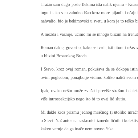
Tražio sam dugo posle Bekima išta nalik njemu - Knau
tugu i tako sam zaludno išao kroz more pijanih i očajnih
nahvalio, bio je bekimovski u svetu u kom je to teško bi
A možda i važnije, učinio mi se mnogo bližim na trenu
Roman dakle, govori o, kako se tvrdi, istinitom i už
u blizini Bosanskog Broda.
d04-
kod04-
I Stevo, kroz ovaj roman, pokušava da se dokopa istin
016
2017
ovim pogledom, ponajbolje vidimo koliko naliči svom 
Ipak, ovako nešto može zvučati previše strašno i dale
više introspekcijsko nego što bi to ovaj lid slutio.
Mi dakle kroz prizmu jednog mračnog (i utoliko mračni
o Stevi. Naš autor na raskrsnici između ličnih i kolekt
kakvo veruje da ga inače neminovno čeka.