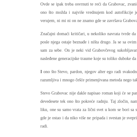
Ovde se ipak treba osvrnuti te reći da Grabovac, zvan
ono što možda i najviše vrednujem kod autofikcije je
verujem, ni mi ni on ne znamo gde se završava Grabova
Značajni domaći kritičari, u nekoliko navrata tvrde da
posle njega ostaje beznađe i ništa drugo. Ja se sa ov
sam za sebe. On je neki vid Grabovčevog sukobljavanj
nasleđene generacijske traume koje su toliko duboke da
I
ono što Stevo, pardon, njegov alter ego radi svakodn
razumljiva i mnogo češće primenjivana metoda nego ta
Stevo Grabovac nije dakle napisao roman koji će se pam
devedesete tek ono što pokreće radnju. Taj zločin, nama,
liku, one su samo vrata za lični svet u kom se bori s
gde je ostao i da niko više ne pripada i svestan je svepri
radi.