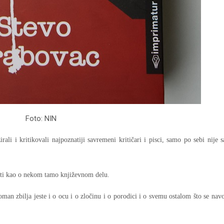
Foto: NIN
ali i kritikovali najpoznatiji savremeni kritičari i pisci, samo po sebi nije 
iti kao o nekom tamo književnom delu.
man zbilja jeste i o ocu i o zločinu i o porodici i o svemu ostalom što se navo