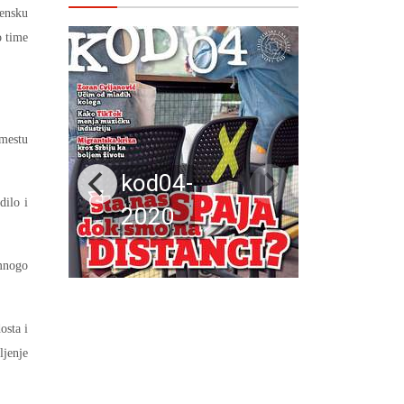
vensku
o time
 mestu
kod04-
dilo i
2020
 mnogo
osta i
ljenje