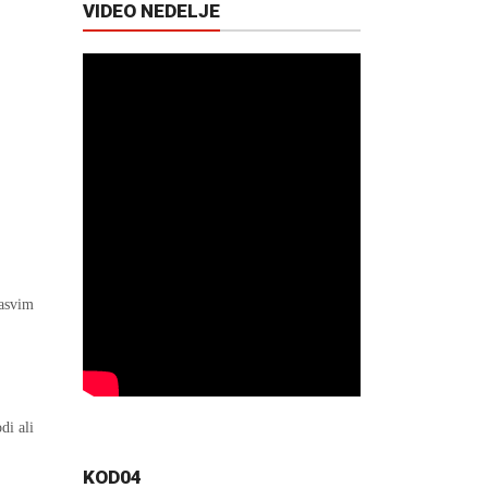
VIDEO NEDELJE
sasvim
di ali
KOD04