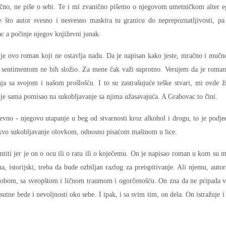
ično, ne piše o sebi. Te i mi zvanično pišemo o njegovom umetničkom alter e
 što autor svesno i nesvesno maskira tu granicu do neprepoznatljivosti, pa
c a počinje njegov književni junak.
 je ovo roman koji ne ostavlja nadu. Da je napisan kako jeste, mračno i mučn
im sentimentom ne bih složio. Za mene čak važi suprotno. Verujem da je roma
a sa svojom i našom prošlošću. I to su zastrašujuće teške stvari, mi ovde 
 je sama pomisao na sukobljavanje sa njima užasavajuća. A Grabovac to čini.
evno - njegovo utapanje u beg od stvarnosti kroz alkohol i drogu, to je podj
kvo sukobljavanje olovkom, odnosno pisaćom mašinom u lice.
titi jer je on o ocu ili o ratu ili o koječemu. On je napisao roman u kom su 
 istorijski, treba da bude ozbiljan razlog za preispitivanje. Ali njemu, autoru
a sobom, sa sveopštom i ličnom traumom i ogorčenošću. On zna da ne pripada v
sutne bede i nevoljnosti oko sebe. I ipak, i sa svim tim, on dela. On istražuje i 