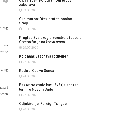
01.11.2034: Fotografijom protiv
zaborava
03.08.2026
Oksimoron: Džez profesionalac u
Srbiji
e kog
01.08.2026
Pregled Svetskog prvenstva u fudbalu:
Crvena furija na krovu sveta
 i ova
29.07.2026
oji je
Ko danas vaspitava roditelje?
27.07.2026
i zbog
Rodos: Ostrvo Sunca
24.07.2026
Basket se vratio kući: 3x3 Čelendžer
mana i
turnir u Novom Sadu
jedan
22.07.2026
Odjekivanje: Foreign Tongue
20.07.2026