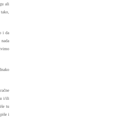
gu ali
 tako,
o i da
n nada
živimo
ednako
mračne
 i/ili
iše tu
piše i