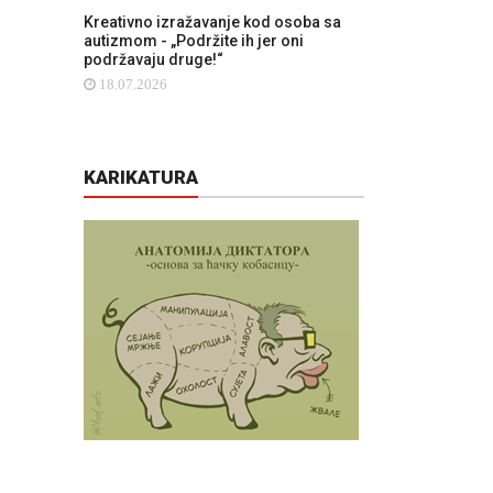
Kreativno izražavanje kod osoba sa
autizmom - „Podržite ih jer oni
podržavaju druge!“
18.07.2026
KARIKATURA