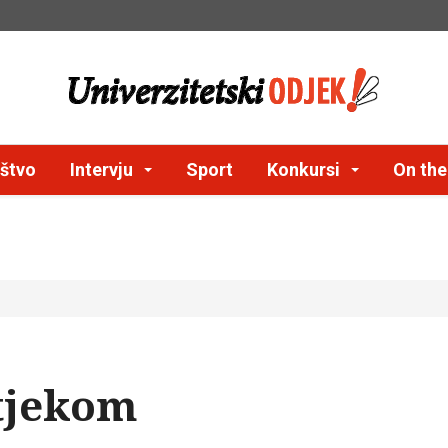
štvo
Intervju
Sport
Konkursi
On th
 tjekom