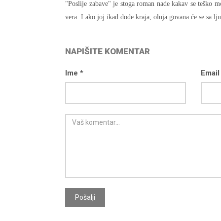
"Poslije zabave" je stoga roman nade kakav se teško mo
vera. I ako joj ikad dođe kraja, oluja govana će se sa lj
NAPIŠITE KOMENTAR
Ime *
Email
Pošalji