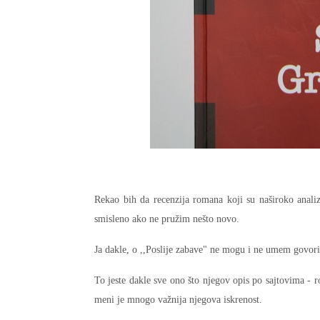
Rekao bih da recenzija romana koji su naširoko analizir
smisleno ako ne pružim nešto novo.
Ja dakle, o ,,Poslije zabave" ne mogu i ne umem govor
To jeste dakle sve ono što njegov opis po sajtovima - ro
meni je mnogo važnija njegova iskrenost.