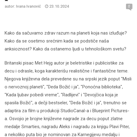
autor: Ivana Ivanović
23.10.2024
0
Kako da sačuvamo zdrav razum na planeti koja nas izluđuje?
Kako da se osetimo srećnim kada se podstiče naša
anksioznost? Kako da ostanemo ljudi u tehnološkom svetu?
Britanski pisac Met Hejg autor je beletristike i publicistike za
decu i odrasle, koga karakterišu realistične i fantastične teme.
Njegova književna dela prevedene su na srpski jezik poput "Misli
o nervoznoj planeti", "Deda Božić i ja", "Ponoćna biblioteka",
"Kada ljubav pobedi vreme", "Radlijevi" i "Devojčica koja je
spasila Božić", a dečji bestseler, "Deda Božić i ja", trenutno se
adaptira za film u produkciji StudioCanal-a i Blueprint Pictures-
a. Osvojio je brojne književne nagrade za decu poput zlatne
medalje Smarties, nagradu Aleks i nagradu za knjigu Plavi Piter,
a nekoliko puta bio je nominovan za Karnegijevu medalju i