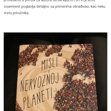
provedeno u prirodi za autora su bili ključni i on ih je kroz
osamnest poglavlja detaljno sa primerima obrađivao, kao neku
vrstu priručnika.