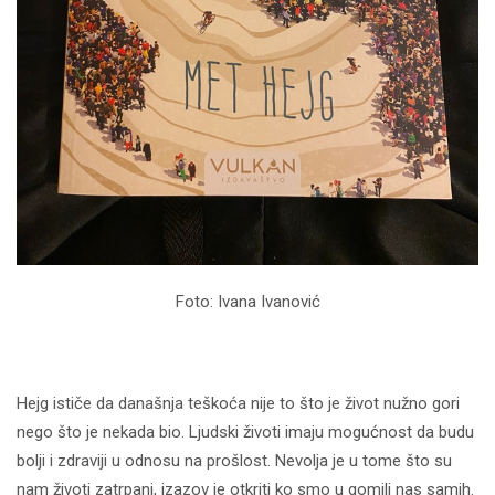
Foto: Ivana Ivanović
Hejg ističe da današnja teškoća nije to što je život nužno gori
nego što je nekada bio. Ljudski životi imaju mogućnost da budu
bolji i zdraviji u odnosu na prošlost. Nevolja je u tome što su
nam životi zatrpani, izazov je otkriti ko smo u gomili nas samih.