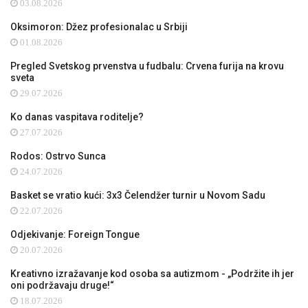
03.08.2026
Oksimoron: Džez profesionalac u Srbiji
01.08.2026
Pregled Svetskog prvenstva u fudbalu: Crvena furija na krovu
sveta
29.07.2026
Ko danas vaspitava roditelje?
27.07.2026
Rodos: Ostrvo Sunca
24.07.2026
Basket se vratio kući: 3x3 Čelendžer turnir u Novom Sadu
22.07.2026
Odjekivanje: Foreign Tongue
20.07.2026
Kreativno izražavanje kod osoba sa autizmom - „Podržite ih jer
oni podržavaju druge!“
18.07.2026