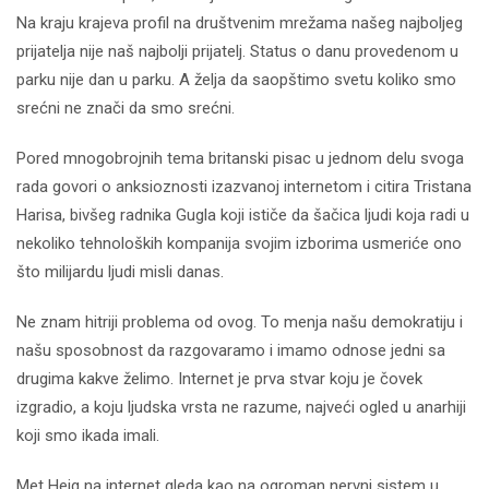
Na kraju krajeva profil na društvenim mrežama našeg najboljeg
prijatelja nije naš najbolji prijatelj. Status o danu provedenom u
parku nije dan u parku. A želja da saopštimo svetu koliko smo
srećni ne znači da smo srećni.
Pored mnogobrojnih tema britanski pisac u jednom delu svoga
rada govori o anksioznosti izazvanoj internetom i citira Tristana
Harisa, bivšeg radnika Gugla koji ističe da šačica ljudi koja radi u
nekoliko tehnoloških kompanija svojim izborima usmeriće ono
što milijardu ljudi misli danas.
Ne znam hitriji problema od ovog. To menja našu demokratiju i
našu sposobnost da razgovaramo i imamo odnose jedni sa
drugima kakve želimo. Internet je prva stvar koju je čovek
izgradio, a koju ljudska vrsta ne razume, najveći ogled u anarhiji
koji smo ikada imali.
Met Hejg na internet gleda kao na ogroman nervni sistem u