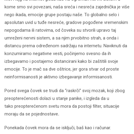
kome smo svi povezani, naša sreća i nesreća zajednička je više
nego ikada, emocije grupe postaju naše. To globalno selo i
apsolutan uvid u tuđe nesreće, gradove pogođene vremenskim
nepogodama ili ratovima, od čoveka su stvorili upravo taj
umreženi nervni sistem, a sa njim prvobitno strah, a onda i
distancu prema određenom sadržaju na internetu. Naviknuti da
konzumiramo negativne vesti, počinjemo svesno da ih
izbegavamo i postajemo distancirani kako bi zaštitili svoje
emocije. To je mač sa dve oštrice, jer gora stvar od proste
neinformisanosti je aktivno izbegavanje informisanosti.
Pored svega čovek se trudi da “raskrči” svoj mozak, koji zbog
preopterećenosti dolazi u stanje panike, i izgleda da u
tako preopterećenom svetu mora da postoji filter, situacije
moraju da se pojednostave
.
Ponekada čovek mora da se isključi, baš kao i računar.