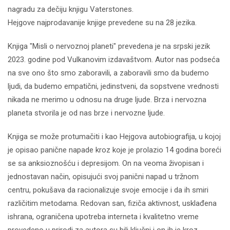
nagradu za dečiju knjigu Vaterstones.
Hejgove najprodavanije knjige prevedene su na 28 jezika.
Knjiga "Misli o nervoznoj planeti" prevedena je na srpski jezik
2023. godine pod Vulkanovim izdavaštvom. Autor nas podseća
na sve ono što smo zaboravili, a zaboravili smo da budemo
ljudi, da budemo empatični, jedinstveni, da sopstvene vrednosti
nikada ne merimo u odnosu na druge ljude. Brza i nervozna
planeta stvorila je od nas brze i nervozne ljude.
Knjiga se može protumačiti i kao Hejgova autobiografija, u kojoj
je opisao panične napade kroz koje je prolazio 14 godina boreći
se sa anksioznošću i depresijom. On na veoma živopisan i
jednostavan način, opisujući svoj panični napad u tržnom
centru, pokušava da racionalizuje svoje emocije i da ih smiri
različitim metodama. Redovan san, fiziča aktivnost, usklađena
ishrana, ograničena upotreba interneta i kvalitetno vreme