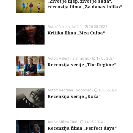
„Život je lijep, život je sada“,
recenzija filma „Za danas toliko“
Autor: Nikola Jeličić -
26.05.2024
Kritika filma „Mea Culpa“
Autor: Valentina Simović -
17.05.2024
Recenzija serije „The Regime“
Autor: Vedrana Todorović -
16.05.2024
Recenzija serije „Koža“
Autor: Milica Ćirić -
14.05.2024
Recenzija filma „Perfect days“