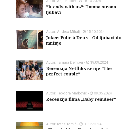
Autor: Anja Popov -
18.10.2024
"It ends with us": Tamna strana
ljubavi
Autor: Andrea Mihalj -
15.10.2024
Joker: Folie à Deux - Od ljubavi do
mržnje
Autor: Tamara Đember -
19.09.2024
Recenzija Netfliks serije “The
perfect couple”
Autor: Teodora Marković -
09.06.2024
Recenzija filma „Baby reindeer“
Autor: Ivana Tomić -
03.06.2024