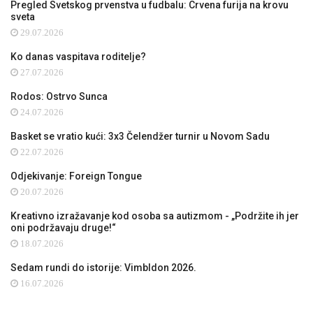
Pregled Svetskog prvenstva u fudbalu: Crvena furija na krovu
sveta
29.07.2026
Ko danas vaspitava roditelje?
27.07.2026
Rodos: Ostrvo Sunca
24.07.2026
Basket se vratio kući: 3x3 Čelendžer turnir u Novom Sadu
22.07.2026
Odjekivanje: Foreign Tongue
20.07.2026
Kreativno izražavanje kod osoba sa autizmom - „Podržite ih jer
oni podržavaju druge!“
18.07.2026
Sedam rundi do istorije: Vimbldon 2026.
16.07.2026