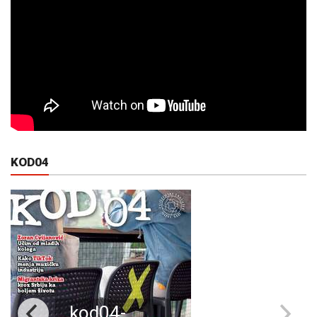
KOD04
kod04-