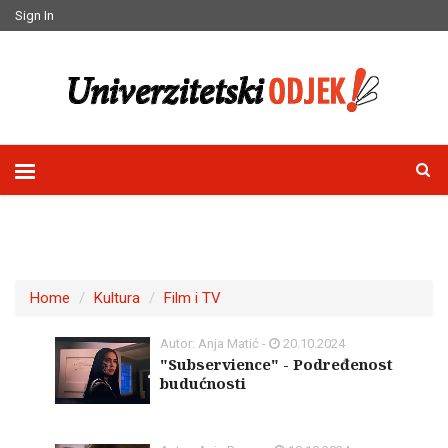
Sign In
Home
Kultura
Film i TV
Autor: Anja Matić -
20.10.2024
"Subservience" - Podređenost
budućnosti