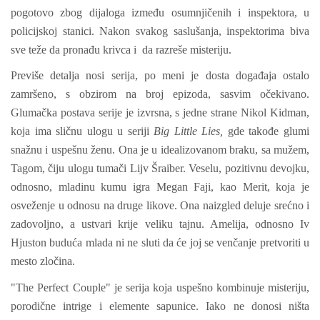
pogotovo zbog dijaloga između osumnjičenih i inspektora, u
policijskoj stanici. Nakon svakog saslušanja, inspektorima biva
sve teže da pronađu krivca i da razreše misteriju.
Previše detalja nosi serija, po meni je dosta događaja ostalo
zamršeno, s obzirom na broj epizoda, sasvim očekivano.
Glumačka postava serije je izvrsna, s jedne strane Nikol Kidman,
koja ima sličnu ulogu u seriji
Big Little Lies,
gde takođe glumi
snažnu i uspešnu ženu. Ona je u idealizovanom braku, sa mužem,
Tagom, čiju ulogu tumači Lijv Šraiber. Veselu, pozitivnu devojku,
odnosno, mladinu kumu igra Megan Faji, kao Merit, koja je
osveženje u odnosu na druge likove. Ona naizgled deluje srećno i
zadovoljno, a ustvari krije veliku tajnu. Amelija, odnosno Iv
Hjuston buduća mlada ni ne sluti da će joj se venčanje pretvoriti u
mesto zločina.
"The Perfect Couple" je serija koja uspešno kombinuje misteriju,
porodične intrige i elemente sapunice. Iako ne donosi ništa