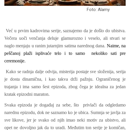
Foto: Alamy
Već u prvim kadrovima serije, saznajemo da je došlo do ubistva.
Večera uoči venčanja deluje glamurozno i veselo, ali stvari se
naglo menjaju u ranim jutarnjim satima narednog dana.
Naime, na
peščanoj plaži isplivaće telo i to samo nekoliko sati pre
ceremonije.
Kako se radnja dalje odvija, misterija postaje sve složenija, serija
je dosta dinamična, i kao takva drži pažnju. Ograničenog je
trajanja i ima samo šest epizoda, zbog čega je idealna za jedan
kratak epizodni maraton.
Svaka epizoda je događaj za sebe, što privlači da odgledamo
narednu epizodu, dok ne saznamo ko je ubica. Sumnja se javlja za
sve likove, jer je svako od njih imao neki motiv za ubistvo, ali
opet ne dovoljno jak da to uradi. Međutim ton serije je komičan,