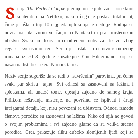
S
erija
The Perfect Couple
premijerno je prikazana početkom
septembra na Netflixu, nakon čega je postala totalni hit,
čime je ušla u top 10 najgledanijih serija te nedelje. Radnja se
odvija na luksuznom venčanju na Nantaketu i prati misteriozno
ubistvo. Svako od likova ima određeni motiv za ubistvo, zbog
čega su svi osumnjičeni.
Serija je nastala na osnovu istoimenog
romana iz 2018. godine spisateljice Elin Hilderbrand, koji se
našao na listi bestselera Njujork tajmsa.
Naziv serije sugeriše da se radi o „savršenim” parovima, pri čemu
svaki par skriva tajnu. Svi odnosi su zasnovani na lažima i
spletkama, ali unatoč tome, opstaju zajedno do samog kraja.
Prilikom rešavanja misterije, na površinu će isplivati i drugi
intrigantni detalji, koji nisu povezani sa ubistvom. Odnosi između
članova porodice su zasnovani na lažima. Niko od njih ne govori
o svojim problemima i svi zajedno glume da su velika srećna
porodica. Grer, prikazuje sliku duboko slomljenih ljudi koji se