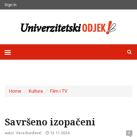
Sign In
Home
Kultura
Film i TV
Savršeno izopačeni
autor: Vera Đurđević
13.11.2024
0