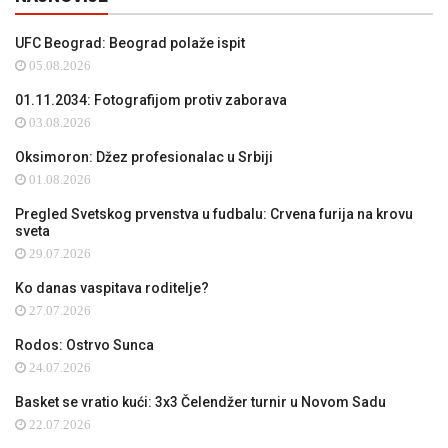
UFC Beograd: Beograd polaže ispit
05.08.2026
01.11.2034: Fotografijom protiv zaborava
03.08.2026
Oksimoron: Džez profesionalac u Srbiji
01.08.2026
Pregled Svetskog prvenstva u fudbalu: Crvena furija na krovu
sveta
29.07.2026
Ko danas vaspitava roditelje?
27.07.2026
Rodos: Ostrvo Sunca
24.07.2026
Basket se vratio kući: 3x3 Čelendžer turnir u Novom Sadu
22.07.2026