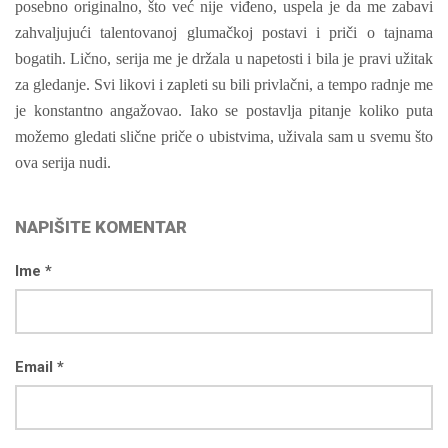
posebno originalno, što već nije viđeno, uspela je da me zabavi
zahvaljujući talentovanoj glumačkoj postavi i priči o tajnama
bogatih. Lično, serija me je držala u napetosti i bila je pravi užitak
za gledanje. Svi likovi i zapleti su bili privlačni, a tempo radnje me
je konstantno angažovao. Iako se postavlja pitanje koliko puta
možemo gledati slične priče o ubistvima, uživala sam u svemu što
ova serija nudi.
NAPIŠITE KOMENTAR
Ime *
Email *