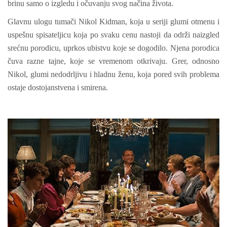
brinu samo o izgledu i očuvanju svog načina života.
Glavnu ulogu tumači Nikol Kidman, koja u seriji glumi otmenu i
uspešnu spisateljicu koja po svaku cenu nastoji da održi naizgled
srećnu porodicu, uprkos ubistvu koje se dogodilo. Njena porodica
čuva razne tajne, koje se vremenom otkrivaju. Grer, odnosno
Nikol, glumi nedodrljivu i hladnu ženu, koja pored svih problema
ostaje dostojanstvena i smirena.