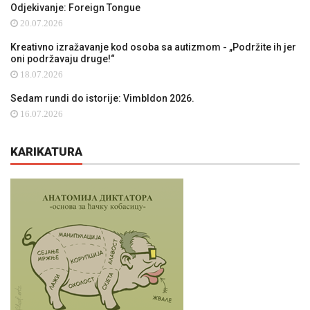
Odjekivanje: Foreign Tongue
20.07.2026
Kreativno izražavanje kod osoba sa autizmom - „Podržite ih jer
oni podržavaju druge!“
18.07.2026
Sedam rundi do istorije: Vimbldon 2026.
16.07.2026
KARIKATURA