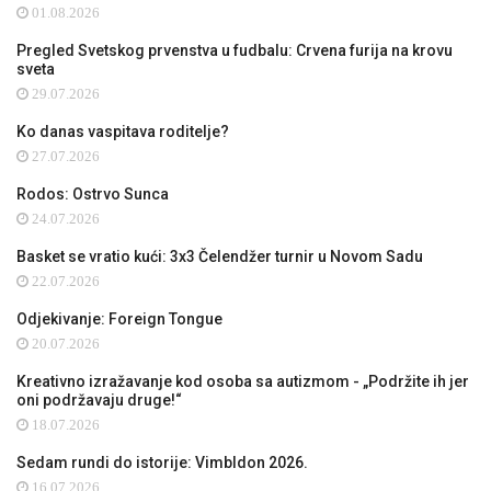
01.08.2026
Pregled Svetskog prvenstva u fudbalu: Crvena furija na krovu
sveta
29.07.2026
Ko danas vaspitava roditelje?
27.07.2026
Rodos: Ostrvo Sunca
24.07.2026
Basket se vratio kući: 3x3 Čelendžer turnir u Novom Sadu
22.07.2026
Odjekivanje: Foreign Tongue
20.07.2026
Kreativno izražavanje kod osoba sa autizmom - „Podržite ih jer
oni podržavaju druge!“
18.07.2026
Sedam rundi do istorije: Vimbldon 2026.
16.07.2026