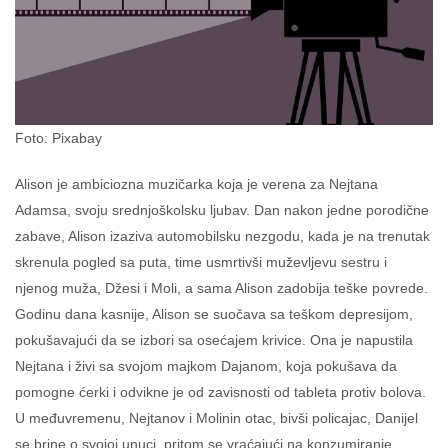
Foto: Pixabay
Alison je ambiciozna muzičarka koja je verena za Nejtana
Adamsa, svoju srednjoškolsku ljubav. Dan nakon jedne porodične
zabave, Alison izaziva automobilsku nezgodu, kada je na trenutak
skrenula pogled sa puta, time usmrtivši muževljevu sestru i
njenog muža, Džesi i Moli, a sama Alison zadobija teške povrede.
Godinu dana kasnije, Alison se suočava sa teškom depresijom,
pokušavajući da se izbori sa osećajem krivice. Ona je napustila
Nejtana i živi sa svojom majkom Dajanom, koja pokušava da
pomogne ćerki i odvikne je od zavisnosti od tableta protiv bolova.
U međuvremenu, Nejtanov i Molinin otac, bivši policajac, Danijel
se brine o svojoj unuci, pritom se vraćajući na konzumiranje