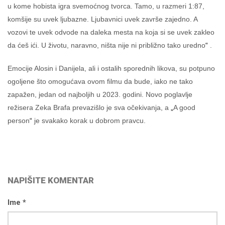
u kome hobista igra svemoćnog tvorca. Tamo, u razmeri 1:87,
komšije su uvek ljubazne. Ljubavnici uvek završe zajedno. A
vozovi te uvek odvode na daleka mesta na koja si se uvek zakleo
da ćeš ići. U životu, naravno, ništa nije ni približno tako uredno
“
.
Emocije Alosin i Danijela, ali i ostalih sporednih likova, su potpuno
ogoljene što omogućava ovom filmu da bude, iako ne tako
zapažen, jedan od najboljih u 2023. godini. Novo poglavlje
režisera Zeka Brafa prevazišlo je sva očekivanja, a
„
A good
person
“
je svakako korak u dobrom pravcu.
NAPIŠITE KOMENTAR
Ime *