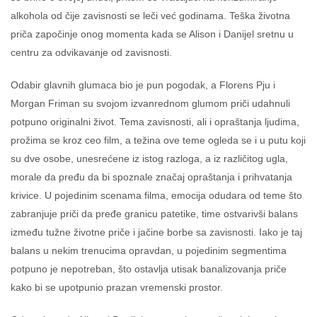
alkohola od čije zavisnosti se leči već godinama. Teška životna
priča započinje onog momenta kada se Alison i Danijel sretnu u
centru za odvikavanje od zavisnosti.
Odabir glavnih glumaca bio je pun pogodak, a Florens Pju i
Morgan Friman su svojom izvanrednom glumom priči udahnuli
potpuno originalni život. Tema zavisnosti, ali i opraštanja ljudima,
prožima se kroz ceo film, a težina ove teme ogleda se i u putu koji
su dve osobe, unesrećene iz istog razloga, a iz različitog ugla,
morale da pređu da bi spoznale značaj opraštanja i prihvatanja
krivice. U pojedinim scenama filma, emocija odudara od teme što
zabranjuje priči da pređe granicu patetike, time ostvarivši balans
između tužne životne priče i jačine borbe sa zavisnosti. Iako je taj
balans u nekim trenucima opravdan, u pojedinim segmentima
potpuno je nepotreban, što ostavlja utisak banalizovanja priče
kako bi se upotpunio prazan vremenski prostor.