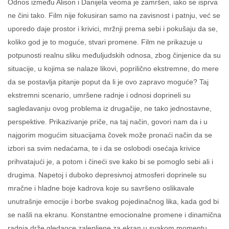
Odnos između Alison i Danijela veoma je zamršen, iako se isprva
ne čini tako. Film nije fokusiran samo na zavisnost i patnju, već se
uporedo daje prostor i krivici, mržnji prema sebi i pokušaju da se,
koliko god je to moguće, stvari promene. Film ne prikazuje u
potpunosti realnu sliku međuljudskih odnosa, zbog činjenice da su
situacije, u kojima se nalaze likovi, poprilično ekstremne, do mere
da se postavlja pitanje poput da li je ovo zapravo moguće? Taj
ekstremni scenario, umršene radnje i odnosi doprineli su
sagledavanju ovog problema iz drugačije, ne tako jednostavne,
perspektive. Prikazivanje priče, na taj način, govori nam da i u
najgorim mogućim situacijama čovek može pronaći način da se
izbori sa svim nedaćama, te i da se oslobodi osećaja krivice
prihvatajući je, a potom i čineći sve kako bi se pomoglo sebi ali i
drugima. Napetoj i duboko depresivnoj atmosferi doprinele su
mračne i hladne boje kadrova koje su savršeno oslikavale
unutrašnje emocije i borbe svakog pojedinačnog lika, kada god bi
se našli na ekranu. Konstantne emocionalne promene i dinamična
radnja drže gledaoce zalepljene za ekran u svakom momentu,