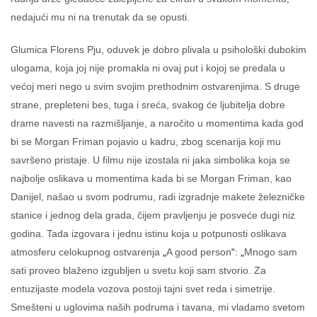
nedajući mu ni na trenutak da se opusti.
Glumica Florens Pju, oduvek je dobro plivala u psihološki dubokim
ulogama, koja joj nije promakla ni ovaj put i kojoj se predala u
većoj meri nego u svim svojim prethodnim ostvarenjima. S druge
strane, prepleteni bes, tuga i sreća, svakog će ljubitelja dobre
drame navesti na razmišljanje, a naročito u momentima kada god
bi se Morgan Friman pojavio u kadru, zbog scenarija koji mu
savršeno pristaje. U filmu nije izostala ni jaka simbolika koja se
najbolje oslikava u momentima kada bi se Morgan Friman, kao
Danijel, našao u svom podrumu, radi izgradnje makete železničke
stanice i jednog dela grada, čijem pravljenju je posveće dugi niz
godina. Tada izgovara i jednu istinu koja u potpunosti oslikava
atmosferu celokupnog ostvarenja
„
A good person
“
:
„
Mnogo sam
sati proveo blaženo izgubljen u svetu koji sam stvorio. Za
entuzijaste modela vozova postoji tajni svet reda i simetrije.
Smešteni u uglovima naših podruma i tavana, mi vladamo svetom