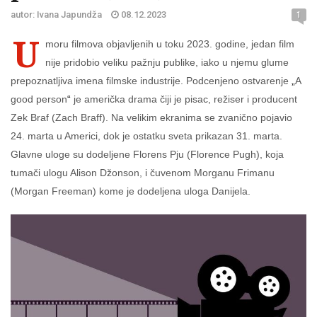
autor: Ivana Japundža
08.12.2023
1
U
moru filmova objavljenih u toku 2023. godine, jedan film
nije pridobio veliku pažnju publike, iako u njemu glume
prepoznatljiva imena filmske industrije. Podcenjeno ostvarenje
„
A
good person
“
je američka drama čiji je pisac, režiser i producent
Zek Braf (Zach Braff). Na velikim ekranima se zvanično pojavio
24. marta u Americi, dok je ostatku sveta prikazan 31. marta.
Glavne uloge su dodeljene Florens Pju (Florence Pugh), koja
tumači ulogu Alison Džonson, i čuvenom Morganu Frimanu
(Morgan Freeman) kome je dodeljena uloga Danijela.