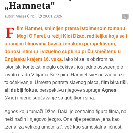
„Hamneta"
autor: Marija Ćirić
29.01.2026
0
F
ilm Hamnet, snimljen prema istoimenom romanu
Megi O'Farel, u režiji Kloi Džao, rediteljke koja se i
u ranijim filmovima bavila ženskom perspektivom,
donosi intimnu i vizuelno suptilnu priču smeštenu u
Englesku krajem 16. veka.
Iako bi se, s obzirom na
istorijski kontekst, moglo očekivati još jedno ostvarenje o
životu i radu Vilijama Šekspira, Hamnet svesno zaobilazi
to očekivanje. Umesto portreta slavnog pisca,
film bira tiši,
ali dublji fokus,
perspektivu njegove supruge
Agnes
(Ane) i njeno suočavanje sa gubitkom sina.
Agnes koju tumači Džesi Bakli je centralna figura filma, na
neki način i njegovo jezgro. Ona nije predstavljena kao
„žena iza velikog umetnika“, već kao samostalna ličnost,