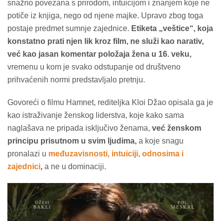
snažno povezana s prirodom, intuicijom i znanjem koje ne
potiče iz knjiga, nego od njene majke. Upravo zbog toga
postaje predmet sumnje zajednice.
Etiketa „veštice“, koja
konstatno prati njen lik kroz film, ne služi kao narativ,
već kao jasan komentar položaja žena u 16. veku,
vremenu u kom je svako odstupanje od društveno
prihvaćenih normi predstavljalo pretnju.
Govoreći o filmu Hamnet, rediteljka Kloi Džao opisala ga je
kao istraživanje ženskog liderstva, koje kako sama
naglašava ne pripada isključivo ženama,
već ženskom
principu prisutnom u svim ljudima,
a koje snagu
pronalazi u
međuzavisnosti, intuiciji, odnosima i
zajednici
,
a ne u dominaciji.