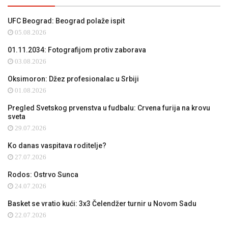
UFC Beograd: Beograd polaže ispit
05.08.2026
01.11.2034: Fotografijom protiv zaborava
03.08.2026
Oksimoron: Džez profesionalac u Srbiji
01.08.2026
Pregled Svetskog prvenstva u fudbalu: Crvena furija na krovu
sveta
29.07.2026
Ko danas vaspitava roditelje?
27.07.2026
Rodos: Ostrvo Sunca
24.07.2026
Basket se vratio kući: 3x3 Čelendžer turnir u Novom Sadu
22.07.2026