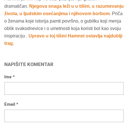
dramatičan.
Njegova snaga leži u u tišini, u razumevanju
života, u ljudskim osećanjima i njihovom borbom.
Priča
o ženama koje istorija pamti površno, o gubitku koji menja
oblik svakodnevice i o umetnosti koja koristi bol kao svoju
inspiraciju .
Upravo u toj tišini Hamnet ostavlja najdublji
trag.
NAPIŠITE KOMENTAR
Ime *
Email *