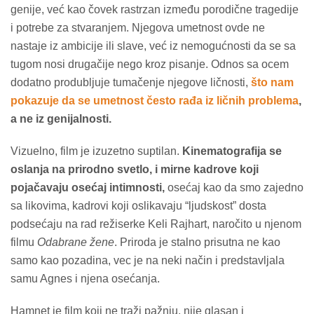
genije, već kao čovek rastrzan između porodične tragedije
i potrebe za stvaranjem. Njegova umetnost ovde ne
nastaje iz ambicije ili slave, već iz nemogućnosti da se sa
tugom nosi drugačije nego kroz pisanje. Odnos sa ocem
dodatno produbljuje tumačenje njegove ličnosti,
što nam
pokazuje da se umetnost često rađa iz ličnih problema
,
a ne iz genijalnosti.
Vizuelno, film je izuzetno suptilan.
Kinematografija se
oslanja na prirodno svetlo, i mirne kadrove koji
pojačavaju osećaj intimnosti,
osećaj kao da smo zajedno
sa likovima, kadrovi koji oslikavaju “ljudskost” dosta
podsećaju na rad režiserke Keli Rajhart, naročito u njenom
filmu
Odabrane žene
. Priroda je stalno prisutna ne kao
samo kao pozadina, vec je na neki način i predstavljala
samu Agnes i njena osećanja.
Hamnet je film koji ne traži pažnju, nije glasan i