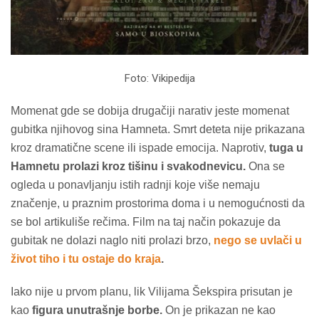
Foto: Vikipedija
Momenat gde se dobija drugačiji narativ jeste momenat
gubitka njihovog sina Hamneta. Smrt deteta nije prikazana
kroz dramatične scene ili ispade emocija. Naprotiv,
tuga u
Hamnetu prolazi kroz tišinu i svakodnevicu.
Ona se
ogleda u ponavljanju istih radnji koje više nemaju
značenje, u praznim prostorima doma i u nemogućnosti da
se bol artikuliše rečima. Film na taj način pokazuje da
gubitak ne dolazi naglo niti prolazi brzo,
nego se uvlači u
život tiho i tu ostaje do kraja
.
Iako nije u prvom planu, lik Vilijama Šekspira prisutan je
kao
figura unutrašnje borbe.
On je prikazan ne kao