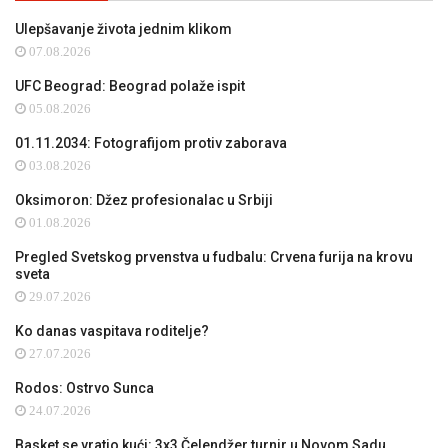
Ulepšavanje života jednim klikom
07.08.2026
UFC Beograd: Beograd polaže ispit
05.08.2026
01.11.2034: Fotografijom protiv zaborava
03.08.2026
Oksimoron: Džez profesionalac u Srbiji
01.08.2026
Pregled Svetskog prvenstva u fudbalu: Crvena furija na krovu
sveta
29.07.2026
Ko danas vaspitava roditelje?
27.07.2026
Rodos: Ostrvo Sunca
24.07.2026
Basket se vratio kući: 3x3 Čelendžer turnir u Novom Sadu