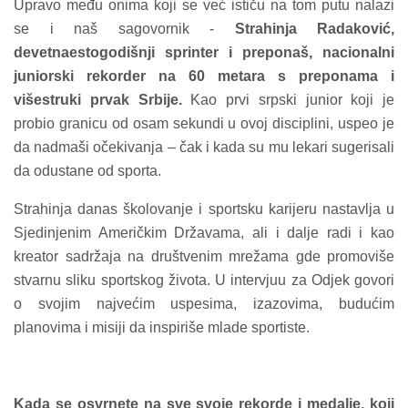
Upravo među onima koji se već ističu na tom putu nalazi
se i naš sagovornik -
Strahinja Radaković,
devetnaestogodišnji sprinter i preponaš, nacionalni
juniorski rekorder na 60 metara s preponama i
višestruki prvak Srbije.
Kao prvi srpski junior koji je
probio granicu od osam sekundi u ovoj disciplini, uspeo je
da nadmaši očekivanja – čak i kada su mu lekari sugerisali
da odustane od sporta.
Strahinja danas školovanje i sportsku karijeru nastavlja u
Sjedinjenim Američkim Državama, ali i dalje radi i kao
kreator sadržaja na društvenim mrežama gde promoviše
stvarnu sliku sportskog života. U intervjuu za Odjek govori
o svojim najvećim uspesima, izazovima, budućim
planovima i misiji da inspiriše mlade sportiste.
Kada se osvrnete na sve svoje rek
orde i medalje, koji