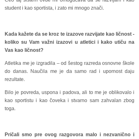
student i kao sportista, i zato mi mnogo znači.
Kada kažete da se kroz te izazove razvijate kao ličnost -
koliko su Vam važni izazovi u atletici i kako utiču na
Vas kao ličnost?
Atletika me je izgradila – od šestog razreda osnovne škole
do danas. Naučila me je da samo rad i upornost daju
rezultate.
Bilo je povreda, uspona i padova, ali to me je oblikovalo i
kao sportistu i kao čoveka i stvarno sam zahvalan zbog
toga.
Pričali smo pre ovog razgovora malo i nezvanično i