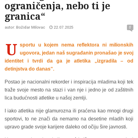
ograničenja, nebo ti je
granica“
autor: Božidar Milovac
22.07.2025
0
U
sportu u kojem nema reflektora ni milionskih
ugovora, jedan naš sugrađanin pronašao je svoj
identitet i tvrdi da ga je atletika „izgradila – od
detinjstva do danas“.
Postao je nacionalni rekorder i inspiracija mladima koji tek
traže svoje mesto na stazi i van nje i jedno je od zaštitnih
lica budućnosti atletike u našoj zemlji.
I iako atletika nije glamurozna ili praćena kao mnogi drugi
sportovi, to ne znači da nemamo na desetine mladih koji
upravo grade svoje karijere daleko od očiju šire javnosti.