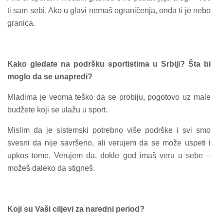
ti sam sebi. Ako u glavi nemaš ograničenja, onda ti je nebo
granica.
Kako gledate na podršku sportistima u Srbiji? Šta bi
moglo da se unapredi?
Mladima je veoma teško da se probiju, pogotovo uz male
budžete koji se ulažu u sport.
Mislim da je sistemski potrebno više podrške i svi smo
svesni da nije savršeno, ali verujem da se može uspeti i
upkos tome. Verujem da, dokle god imaš veru u sebe –
možeš daleko da stigneš.
Koji su Vaši ciljevi za naredni period?