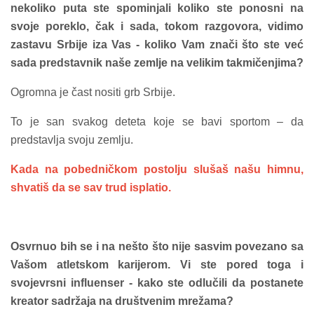
nekoliko puta ste spominjali koliko ste ponosni na
svoje poreklo, čak i sada, tokom razgovora, vidimo
zastavu Srbije iza Vas - koliko Vam znači što ste već
sada predstavnik naše zemlje na velikim takmičenjima?
Ogromna je čast nositi grb Srbije.
To je san svakog deteta koje se bavi sportom – da
predstavlja svoju zemlju.
Kada na pobedničkom postolju slušaš našu himnu,
shvatiš da se sav trud isplatio.
Osvrnuo bih se i na nešto što nije sasvim povezano sa
Vašom atletskom karijerom. Vi ste pored toga i
svojevrsni influenser - kako ste odlučili da postanete
kreator sadržaja na društvenim mrežama?