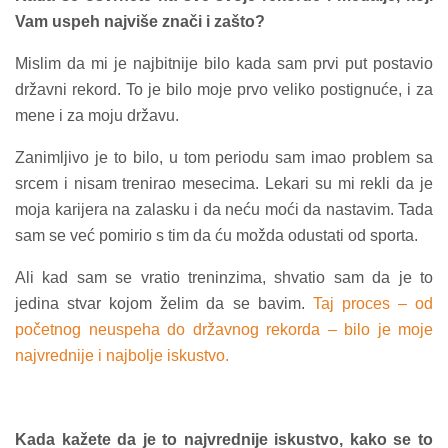
Vam uspeh najviše znači i zašto?
Mislim da mi je najbitnije bilo kada sam prvi put postavio
državni rekord. To je bilo moje prvo veliko postignuće, i za
mene i za moju državu.
Zanimljivo je to bilo, u tom periodu sam imao problem sa
srcem i nisam trenirao mesecima. Lekari su mi rekli da je
moja karijera na zalasku i da neću moći da nastavim. Tada
sam se već pomirio s tim da ću možda odustati od sporta.
Ali kad sam se vratio treninzima, shvatio sam da je to
jedina stvar kojom želim da se bavim.
Taj proces – od
početnog neuspeha do državnog rekorda – bilo je moje
najvrednije i najbolje iskustvo.
Kada kažete da je to najvrednije iskustvo, kako se to