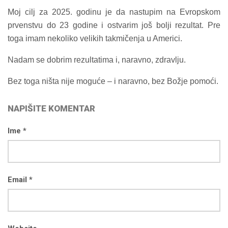
Moj cilj za 2025. godinu je da nastupim na Evropskom
prvenstvu do 23 godine i ostvarim još bolji rezultat. Pre
toga imam nekoliko velikih takmičenja u Americi.
Nadam se dobrim rezultatima i, naravno, zdravlju.
Bez toga ništa nije moguće – i naravno, bez Božje pomoći.
NAPIŠITE KOMENTAR
Ime *
Email *