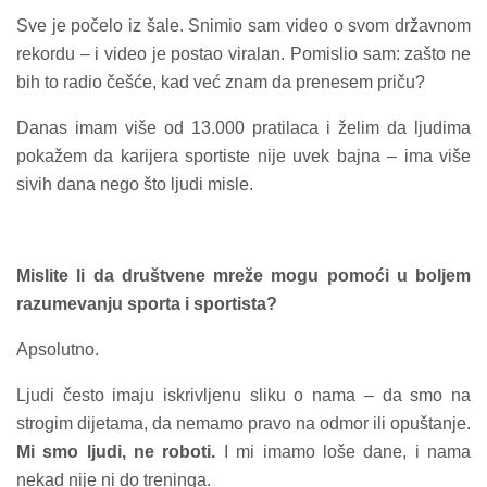
Sve je počelo iz šale. Snimio sam video o svom državnom
rekordu – i video je postao viralan. Pomislio sam: zašto ne
bih to radio češće, kad već znam da prenesem priču?
Danas imam više od 13.000 pratilaca i želim da ljudima
pokažem da karijera sportiste nije uvek bajna – ima više
sivih dana nego što ljudi misle.
Mislite li da društvene mreže mogu pomoći u boljem
razumevanju sporta i sportista?
Apsolutno.
Ljudi često imaju iskrivljenu sliku o nama – da smo na
strogim dijetama, da nemamo pravo na odmor ili opuštanje.
Mi smo ljudi, ne roboti.
I mi imamo loše dane, i nama
nekad nije ni do treninga.