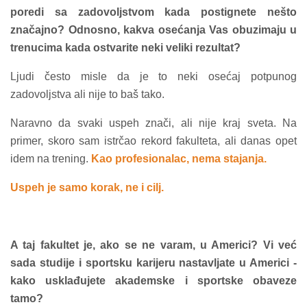
poredi sa zadovoljstvom kada postignete nešto
značajno? Odnosno, kakva osećanja Vas obuzimaju u
trenucima kada ostvarite neki veliki rezultat?
Ljudi često misle da je to neki osećaj potpunog
zadovoljstva ali nije to baš tako.
Naravno da svaki uspeh znači, ali nije kraj sveta. Na
primer, skoro sam istrčao rekord fakulteta, ali danas opet
idem na trening.
Kao profesionalac, nema stajanja.
Uspeh je samo korak, ne i cilj.
A taj fakultet je, ako se ne varam, u Americi? Vi već
sada studije i sportsku karijeru nastavljate u Americi -
kako usklađujete akademske i sportske obaveze
tamo?