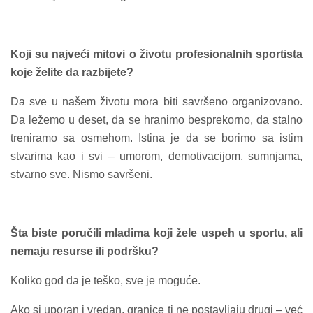
Koji su najveći mitovi o životu profesionalnih sportista
koje želite da razbijete?
Da sve u našem životu mora biti savršeno organizovano.
Da ležemo u deset, da se hranimo besprekorno, da stalno
treniramo sa osmehom. Istina je da se borimo sa istim
stvarima kao i svi – umorom, demotivacijom, sumnjama,
stvarno sve. Nismo savršeni.
Šta biste poručili mladima koji žele uspeh u sportu, ali
nemaju resurse ili podršku?
Koliko god da je teško, sve je moguće.
Ako si uporan i vredan, granice ti ne postavljaju drugi – već