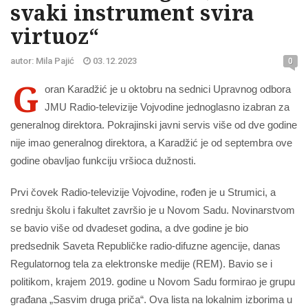
svaki instrument svira
virtuoz“
autor: Mila Pajić
03.12.2023
0
G
oran Karadžić je u oktobru na sednici Upravnog odbora
JMU Radio-televizije Vojvodine jednoglasno izabran za
generalnog direktora. Pokrajinski javni servis više od dve godine
nije imao generalnog direktora, a Karadžić je od septembra ove
godine obavljao funkciju vršioca dužnosti.
Prvi čovek Radio-televizije Vojvodine, rođen je u Strumici, a
srednju školu i fakultet završio je u Novom Sadu. Novinarstvom
se bavio više od dvadeset godina, a dve godine je bio
predsednik Saveta Republičke radio-difuzne agencije, danas
Regulatornog tela za elektronske medije (REM). Bavio se i
politikom, krajem 2019. godine u Novom Sadu formirao je grupu
građana „Sasvim druga priča“. Ova lista na lokalnim izborima u