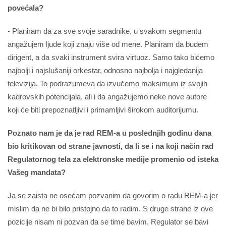
povećala?
- Planiram da za sve svoje saradnike, u svakom segmentu
angažujem ljude koji znaju više od mene. Planiram da budem
dirigent, a da svaki instrument svira virtuoz. Samo tako bićemo
najbolji i najslušaniji orkestar, odnosno najbolja i najgledanija
televizija. To podrazumeva da izvučemo maksimum iz svojih
kadrovskih potencijala, ali i da angažujemo neke nove autore
koji će biti prepoznatljivi i primamljivi širokom auditorijumu.
Poznato nam je da je rad REM-a u poslednjih godinu dana
bio kritikovan od strane javnosti, da li se i na koji način rad
Regulatornog tela za elektronske medije promenio od isteka
Vašeg mandata?
Ja se zaista ne osećam pozvanim da govorim o radu REM-a jer
mislim da ne bi bilo pristojno da to radim. S druge strane iz ove
pozicije nisam ni pozvan da se time bavim, Regulator se bavi