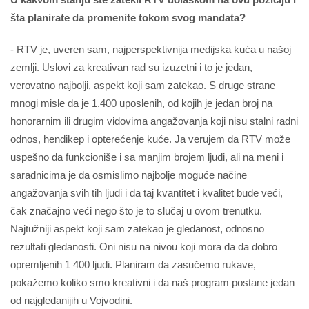
šta planirate da promenite tokom svog mandata?
- RTV je, uveren sam, najperspektivnija medijska kuća u našoj
zemlji. Uslovi za kreativan rad su izuzetni i to je jedan,
verovatno najbolji, aspekt koji sam zatekao. S druge strane
mnogi misle da je 1.400 uposlenih, od kojih je jedan broj na
honorarnim ili drugim vidovima angažovanja koji nisu stalni radni
odnos, hendikep i opterećenje kuće. Ja verujem da RTV može
uspešno da funkcioniše i sa manjim brojem ljudi, ali na meni i
saradnicima je da osmislimo najbolje moguće načine
angažovanja svih tih ljudi i da taj kvantitet i kvalitet bude veći,
čak značajno veći nego što je to slučaj u ovom trenutku.
Najtužniji aspekt koji sam zatekao je gledanost, odnosno
rezultati gledanosti. Oni nisu na nivou koji mora da da dobro
opremljenih 1 400 ljudi. Planiram da zasučemo rukave,
pokažemo koliko smo kreativni i da naš program postane jedan
od najgledanijih u Vojvodini.