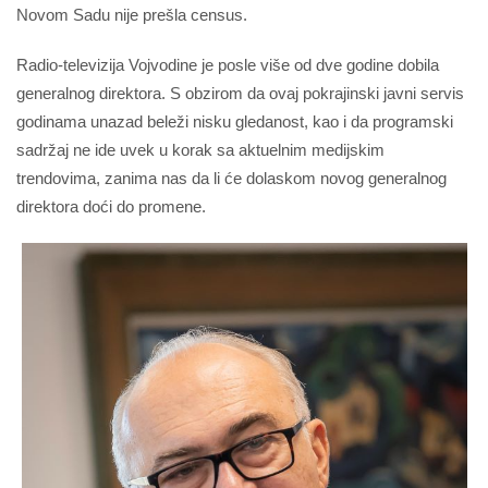
Novom Sadu nije prešla census.
Radio-televizija Vojvodine je posle više od dve godine dobila
generalnog direktora. S obzirom da ovaj pokrajinski javni servis
godinama unazad beleži nisku gledanost, kao i da programski
sadržaj ne ide uvek u korak sa aktuelnim medijskim
trendovima, zanima nas da li će dolaskom novog generalnog
direktora doći do promene.