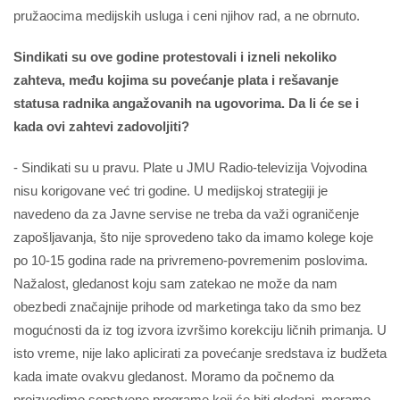
pružaocima medijskih usluga i ceni njihov rad, a ne obrnuto.
Sindikati su ove godine protestovali i izneli nekoliko
zahteva, među kojima su povećanje plata i rešavanje
statusa radnika angažovanih na ugovorima. Da li će se i
kada ovi zahtevi zadovoljiti?
- Sindikati su u pravu. Plate u JMU Radio-televizija Vojvodina
nisu korigovane već tri godine. U medijskoj strategiji je
navedeno da za Javne servise ne treba da važi ograničenje
zapošljavanja, što nije sprovedeno tako da imamo kolege koje
po 10-15 godina rade na privremeno-povremenim poslovima.
Nažalost, gledanost koju sam zatekao ne može da nam
obezbedi značajnije prihode od marketinga tako da smo bez
mogućnosti da iz tog izvora izvršimo korekciju ličnih primanja. U
isto vreme, nije lako aplicirati za povećanje sredstava iz budžeta
kada imate ovakvu gledanost. Moramo da počnemo da
proizvodimo sopstvene programe koji će biti gledani, moramo