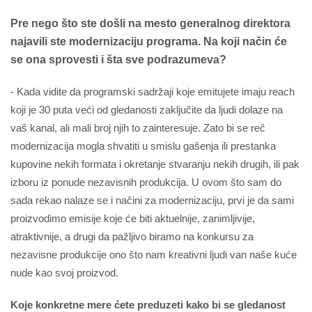
Pre nego što ste došli na mesto generalnog direktora
najavili ste modernizaciju programa. Na koji način će
se ona sprovesti i šta sve podrazumeva?
- Kada vidite da programski sadržaji koje emitujete imaju reach
koji je 30 puta veći od gledanosti zaključite da ljudi dolaze na
vaš kanal, ali mali broj njih to zainteresuje. Zato bi se reč
modernizacija mogla shvatiti u smislu gašenja ili prestanka
kupovine nekih formata i okretanje stvaranju nekih drugih, ili pak
izboru iz ponude nezavisnih produkcija. U ovom što sam do
sada rekao nalaze se i načini za modernizaciju, prvi je da sami
proizvodimo emisije koje će biti aktuelnije, zanimljivije,
atraktivnije, a drugi da pažljivo biramo na konkursu za
nezavisne produkcije ono što nam kreativni ljudi van naše kuće
nude kao svoj proizvod.
Koje konkretne mere ćete preduzeti kako bi se gledanost