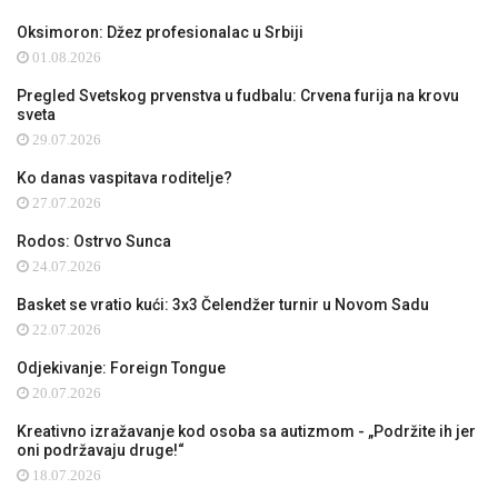
Oksimoron: Džez profesionalac u Srbiji
01.08.2026
Pregled Svetskog prvenstva u fudbalu: Crvena furija na krovu
sveta
29.07.2026
Ko danas vaspitava roditelje?
27.07.2026
Rodos: Ostrvo Sunca
24.07.2026
Basket se vratio kući: 3x3 Čelendžer turnir u Novom Sadu
22.07.2026
Odjekivanje: Foreign Tongue
20.07.2026
Kreativno izražavanje kod osoba sa autizmom - „Podržite ih jer
oni podržavaju druge!“
18.07.2026