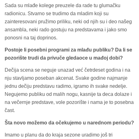
Sada su mlađe kolege preuzele da rade tu glumačku
radionicu. Stvarno se trudimo da mladim koji su
zainteresovani pružimo priliku, neki od njih su i deo našeg
ansambla, neki rado gostuju na predstavama i jako smo
ponosni na taj doprinos.
Postoje li posebni programi za mlađu publiku? Da li se
pozorište trudi da privuče gledaoce u mađoj dobi?
Dečija scena se neguje unazad već četrdeset godina i na
nju stavljamo poseban akcenat. Svake godine najmanje
jednu dečiju predstavu radimo, igramo ih svake nedelje.
Negujemo publiku od malih nogu, kasnije ta deca dolaze i
na večernje predstave, vole pozorište i nama je to posebna
čast.
Šta novo možemo da očekujemo u narednom periodu?
Imamo u planu da do kraja sezone uradimo još tri