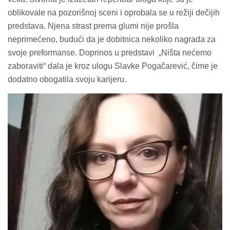
oblikovale na pozorišnoj sceni i oprobala se u režiji dečijih
predstava. Njena strast prema glumi nije prošla
neprimećeno, budući da je dobitnica nekoliko nagrada za
svoje preformanse. Doprinos u predstavi „Ništa nećemo
zaboraviti“ dala je kroz ulogu Slavke Pogačarević, čime je
dodatno obogatila svoju karijeru.