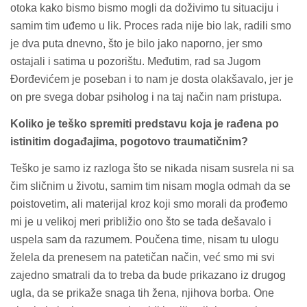
otoka kako bismo bismo mogli da doživimo tu situaciju i
samim tim uđemo u lik. Proces rada nije bio lak, radili smo
je dva puta dnevno, što je bilo jako naporno, jer smo
ostajali i satima u pozorištu. Međutim, rad sa Jugom
Đorđevićem je poseban i to nam je dosta olakšavalo, jer je
on pre svega dobar psiholog i na taj način nam pristupa.
Koliko je teško spremiti predstavu koja je rađena po
istinitim događajima, pogotovo traumatičnim?
Teško je samo iz razloga što se nikada nisam susrela ni sa
čim sličnim u životu, samim tim nisam mogla odmah da se
poistovetim, ali materijal kroz koji smo morali da prođemo
mi je u velikoj meri približio ono što se tada dešavalo i
uspela sam da razumem. Poučena time, nisam tu ulogu
želela da prenesem na patetičan način, već smo mi svi
zajedno smatrali da to treba da bude prikazano iz drugog
ugla, da se prikaže snaga tih žena, njihova borba. One