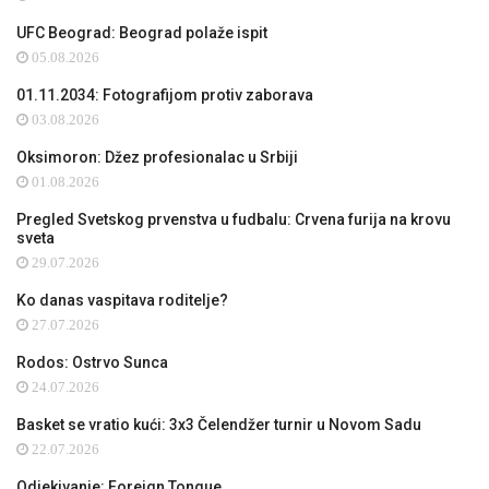
UFC Beograd: Beograd polaže ispit
05.08.2026
01.11.2034: Fotografijom protiv zaborava
03.08.2026
Oksimoron: Džez profesionalac u Srbiji
01.08.2026
Pregled Svetskog prvenstva u fudbalu: Crvena furija na krovu
sveta
29.07.2026
Ko danas vaspitava roditelje?
27.07.2026
Rodos: Ostrvo Sunca
24.07.2026
Basket se vratio kući: 3x3 Čelendžer turnir u Novom Sadu
22.07.2026
Odjekivanje: Foreign Tongue