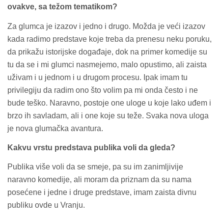
ovakve, sa težom tematikom?
Za glumca je izazov i jedno i drugo. Možda je veći izazov
kada radimo predstave koje treba da prenesu neku poruku,
da prikažu istorijske događaje, dok na primer komedije su
tu da se i mi glumci nasmejemo, malo opustimo, ali zaista
uživam i u jednom i u drugom procesu. Ipak imam tu
privilegiju da radim ono što volim pa mi onda često i ne
bude teško. Naravno, postoje one uloge u koje lako uđem i
brzo ih savladam, ali i one koje su teže. Svaka nova uloga
je nova glumačka avantura.
Kakvu vrstu predstava publika voli da gleda?
Publika više voli da se smeje, pa su im zanimljivije
naravno komedije, ali moram da priznam da su nama
posećene i jedne i druge predstave, imam zaista divnu
publiku ovde u Vranju.