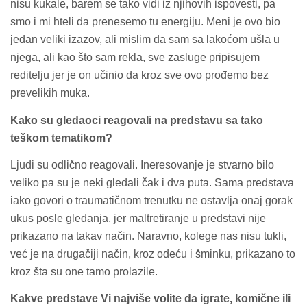
nisu kukale, barem se tako vidi iz njihovih ispovesti, pa
smo i mi hteli da prenesemo tu energiju. Meni je ovo bio
jedan veliki izazov, ali mislim da sam sa lakoćom ušla u
njega, ali kao što sam rekla, sve zasluge pripisujem
reditelju jer je on učinio da kroz sve ovo prođemo bez
prevelikih muka.
Kako su gledaoci reagovali na predstavu sa tako
teškom tematikom?
Ljudi su odlično reagovali. Ineresovanje je stvarno bilo
veliko pa su je neki gledali čak i dva puta. Sama predstava
iako govori o traumatičnom trenutku ne ostavlja onaj gorak
ukus posle gledanja, jer maltretiranje u predstavi nije
prikazano na takav način. Naravno, kolege nas nisu tukli,
već je na drugačiji način, kroz odeću i šminku, prikazano to
kroz šta su one tamo prolazile.
Kakve predstave Vi najviše volite da igrate, komične ili