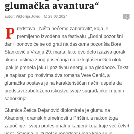
glumačka avantura“
autor: Viktorija Jović
29.03.2024
0
P
redstava
„Ništa nećemo zaboraviti“, koja je
premijerno izvođena na festivalu „Borini pozorišni
dani“ ponovo će se odigrati na daskama pozorišta Bore
Stanković u Vranju 29. marta. Iako ovo delo izaziva gorak
ukus u ustima zbog prisećanja na ozloglašeni Goli otok,
ipak je prenela jaku i pozitivnu energiju na gledaoce. Tekst
je napisan po motivima dva romana Vere Cenić, a
glumačka postava je na karakterističan način uspela da
predstavi zabeleženo iskustvo svoje sugrađanke i njenih
saborkinja.
Glumica Žetica Dejanović diplomirala je glumu na
Akademiji dramskih umetnosti u Prištini, a nakon toga
započinje i svoju profesionalnu karijeru koja traje već četvrt
veka. Stvorila je izuzetan repertoar uloga koje su je