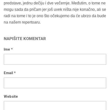
predstave, jednu dečiju i dve večernje. Međutim, o tome ne
mogu sada da pričam jer još uvek ništa nije konačno, ali se
radi na tome i to je ono što očekujemo da će ubrzo da bude
na našem repertoaru.
NAPIŠITE KOMENTAR
Ime *
Email *
Website