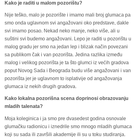
Kako je raditi u malom pozorištu?
Nije teško, malo je pozorište i imamo mali broj glumaca pa
smo onda uglavnom svi angažovani oko predstave, dakle
svi imamo posao.
Nekad neko manje, neko više, ali u
suštini svi budemo angažovani. Lepo je raditi u pozorištu u
malog gradu jer smo na jedan lep i blizak način povezani
sa publikom čak i van pozorišta. Jedina razlika između
malog i velikog pozorišta je ta što glumci iz većih gradova
poput Novog Sada i Beograda budu više angažovani i van
pozorišta jer je uglavnom to isplativije od angažovanja
glumaca iz nekih drugih gradova.
Kako lokalna pozorišna scena doprinosi obrazovanju
mladih talenata?
Moja koleginica i ja smo pre dvasedest godina osnovale
glumačku radionicu i iznedrile smo mnogo mladih glumaca
koji su sada ili završili akademije ili su u toku studiranja.