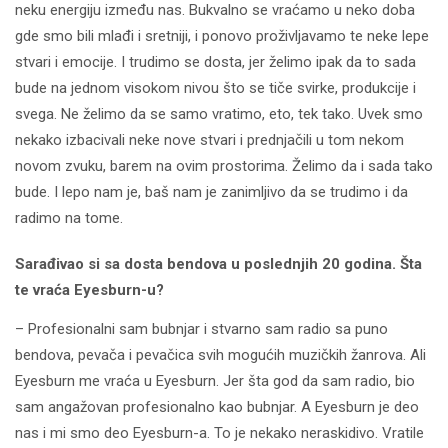
neku energiju između nas. Bukvalno se vraćamo u neko doba
gde smo bili mlađi i sretniji, i ponovo proživljavamo te neke lepe
stvari i emocije. I trudimo se dosta, jer želimo ipak da to sada
bude na jednom visokom nivou što se tiče svirke, produkcije i
svega. Ne želimo da se samo vratimo, eto, tek tako. Uvek smo
nekako izbacivali neke nove stvari i prednjačili u tom nekom
novom zvuku, barem na ovim prostorima. Želimo da i sada tako
bude. I lepo nam je, baš nam je zanimljivo da se trudimo i da
radimo na tome.
Sarađivao si sa dosta bendova u poslednjih 20 godina. Šta
te vraća Eyesburn-u?
– Profesionalni sam bubnjar i stvarno sam radio sa puno
bendova, pevača i pevačica svih mogućih muzičkih žanrova. Ali
Eyesburn me vraća u Eyesburn. Jer šta god da sam radio, bio
sam angažovan profesionalno kao bubnjar. A Eyesburn je deo
nas i mi smo deo Eyesburn-a. To je nekako neraskidivo. Vratile