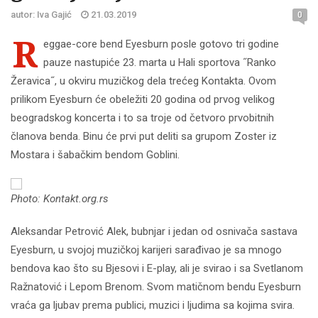
autor: Iva Gajić
21.03.2019
0
R
eggae-core bend Eyesburn posle gotovo tri godine
pauze nastupiće 23. marta u Hali sportova ˝Ranko
Žeravica˝, u okviru muzičkog dela trećeg Kontakta. Ovom
prilikom Eyesburn će obeležiti 20 godina od prvog velikog
beogradskog koncerta i to sa troje od četvoro prvobitnih
članova benda. Binu će prvi put deliti sa grupom Zoster iz
Mostara i šabačkim bendom Goblini.
Photo: Kontakt.org.rs
Aleksandar Petrović Alek, bubnjar i jedan od osnivača sastava
Eyesburn, u svojoj muzičkoj karijeri sarađivao je sa mnogo
bendova kao što su Bjesovi i E-play, ali je svirao i sa Svetlanom
Ražnatović i Lepom Brenom. Svom matičnom bendu Eyesburn
vraća ga ljubav prema publici, muzici i ljudima sa kojima svira.