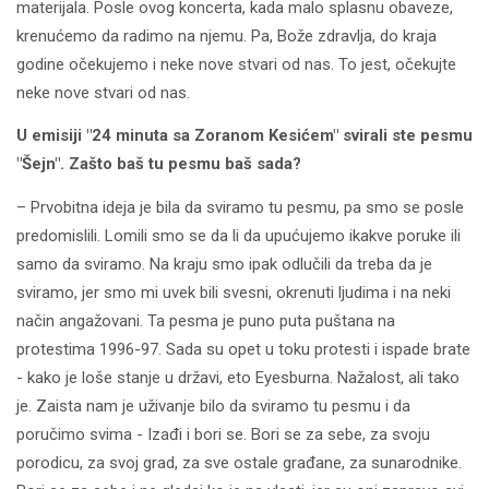
materijala. Posle ovog koncerta, kada malo splasnu obaveze,
krenućemo da radimo na njemu. Pa, Bože zdravlja, do kraja
godine očekujemo i neke nove stvari od nas. To jest, očekujte
neke nove stvari od nas.
U emisiji "24 minuta sa Zoranom Kesićem" svirali ste pesmu
"Šejn". Zašto baš tu pesmu baš sada?
– Prvobitna ideja je bila da sviramo tu pesmu, pa smo se posle
predomislili. Lomili smo se da li da upućujemo ikakve poruke ili
samo da sviramo. Na kraju smo ipak odlučili da treba da je
sviramo, jer smo mi uvek bili svesni, okrenuti ljudima i na neki
način angažovani. Ta pesma je puno puta puštana na
protestima 1996-97. Sada su opet u toku protesti i ispade brate
- kako je loše stanje u državi, eto Eyesburna. Nažalost, ali tako
je. Zaista nam je uživanje bilo da sviramo tu pesmu i da
poručimo svima - Izađi i bori se. Bori se za sebe, za svoju
porodicu, za svoj grad, za sve ostale građane, za sunarodnike.