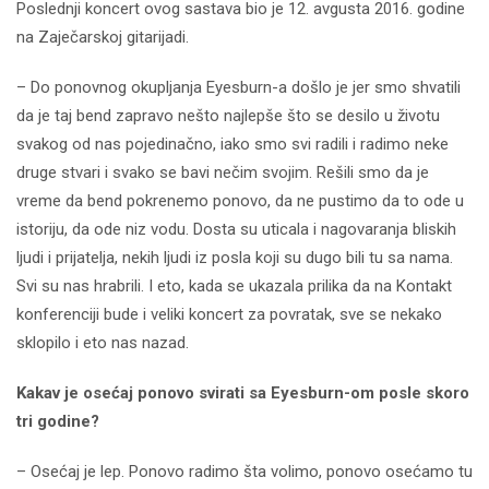
Poslednji koncert ovog sastava bio je 12. avgusta 2016. godine
na Zaječarskoj gitarijadi.
– Do ponovnog okupljanja Eyesburn-a došlo je jer smo shvatili
da je taj bend zapravo nešto najlepše što se desilo u životu
svakog od nas pojedinačno, iako smo svi radili i radimo neke
druge stvari i svako se bavi nečim svojim. Rešili smo da je
vreme da bend pokrenemo ponovo, da ne pustimo da to ode u
istoriju, da ode niz vodu. Dosta su uticala i nagovaranja bliskih
ljudi i prijatelja, nekih ljudi iz posla koji su dugo bili tu sa nama.
Svi su nas hrabrili. I eto, kada se ukazala prilika da na Kontakt
konferenciji bude i veliki koncert za povratak, sve se nekako
sklopilo i eto nas nazad.
Kakav je osećaj ponovo svirati sa Eyesburn-om posle skoro
tri godine?
– Osećaj je lep. Ponovo radimo šta volimo, ponovo osećamo tu