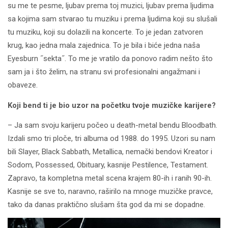
su me te pesme, ljubav prema toj muzici, ljubav prema ljudima
sa kojima sam stvarao tu muziku i prema ljudima koji su slušali
tu muziku, koji su dolazili na koncerte. To je jedan zatvoren
krug, kao jedna mala zajednica. To je bila i biće jedna naša
Eyesburn ˝sekta˝. To me je vratilo da ponovo radim nešto što
sam ja i što želim, na stranu svi profesionalni angažmani i
obaveze.
Koji bend ti je bio uzor na početku tvoje muzičke karijere?
– Ja sam svoju karijeru počeo u death-metal bendu Bloodbath.
Izdali smo tri ploče, tri albuma od 1988. do 1995. Uzori su nam
bili Slayer, Black Sabbath, Metallica, nemački bendovi Kreator i
Sodom, Possessed, Obituary, kasnije Pestilence, Testament.
Zapravo, ta kompletna metal scena krajem 80-ih i ranih 90-ih.
Kasnije se sve to, naravno, raširilo na mnoge muzičke pravce,
tako da danas praktično slušam šta god da mi se dopadne.