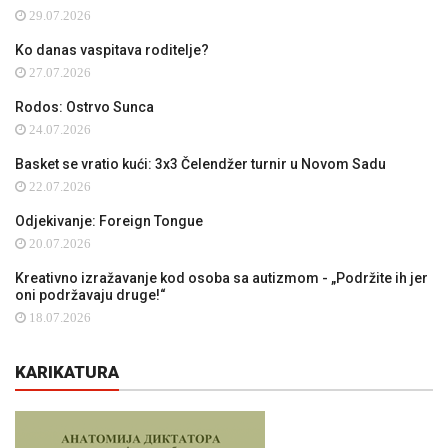
29.07.2026
Ko danas vaspitava roditelje?
27.07.2026
Rodos: Ostrvo Sunca
24.07.2026
Basket se vratio kući: 3x3 Čelendžer turnir u Novom Sadu
22.07.2026
Odjekivanje: Foreign Tongue
20.07.2026
Kreativno izražavanje kod osoba sa autizmom - „Podržite ih jer
oni podržavaju druge!“
18.07.2026
KARIKATURA