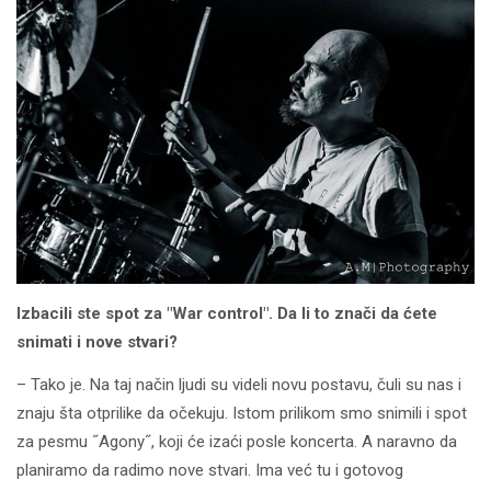
Izbacili ste spot za "War control". Da li to znači da ćete
snimati i nove stvari?
– Tako je. Na taj način ljudi su videli novu postavu, čuli su nas i
znaju šta otprilike da očekuju. Istom prilikom smo snimili i spot
za pesmu ˝Agony˝, koji će izaći posle koncerta. A naravno da
planiramo da radimo nove stvari. Ima već tu i gotovog