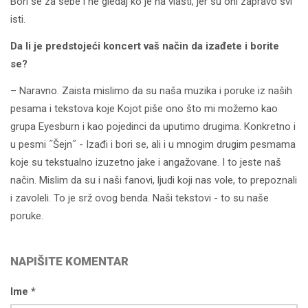
Bori se za sebe i ne gledaj ko je na vlasti, jer su oni zapravo svi
isti.
Da li je predstojeći koncert vaš način da izađete i borite
se?
– Naravno. Zaista mislimo da su naša muzika i poruke iz naših
pesama i tekstova koje Kojot piše ono što mi možemo kao
grupa Eyesburn i kao pojedinci da uputimo drugima. Konkretno i
u pesmi ˝Šejn˝ - Izađi i bori se, ali i u mnogim drugim pesmama
koje su tekstualno izuzetno jake i angažovane. I to jeste naš
način. Mislim da su i naši fanovi, ljudi koji nas vole, to prepoznali
i zavoleli. To je srž ovog benda. Naši tekstovi - to su naše
poruke.
NAPIŠITE KOMENTAR
Ime *