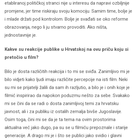
etabliranoj političkoj stranci nije u interesu da napravi ozbiljnije
promjene, jer time riskiraju svoju komociju. Samim time, bolje je
i mlade držati pod kontrolom. Bolje je svađati se oko reforme
obrazovanja, nego li ju stvarno provoditi. Ako ništa,
jednostavnije je.
Kakve su reakcije publike u Hrvatskoj na ovu priču koju si
pretočio u film?
Bilo je dosta različitih reakcija i to mi se sviđa. Zanimljivo mi je
bilo vidjeti kako ljudi imaju različite percepcije na isti film. Neki
su mi se prijatelji žalili da sam ih razljutio, a bilo je i onih koje je
filmić inspirirao da napokon poduzmu nešto za sebe. Svakako
mi se čini da se radi o dosta zanimljivoj temi za hrvatsku
javnost, ali i za publiku iz ostalih zemalja bivše Jugoslavije.
Osim toga, čini mi se da je ta tema na ovim prostorima
aktualna već jako dugo, pa su se u filmiću prepoznale i starije
generacije. A drago mi je i što se publici jako svidio i glavni