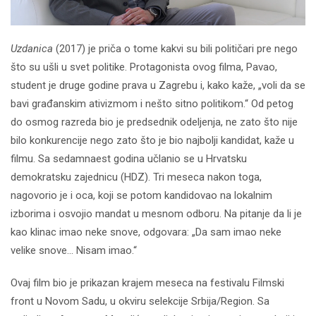
Uzdanica
(2017) je priča o tome kakvi su bili političari pre nego
što su ušli u svet politike. Protagonista ovog filma, Pavao,
student je druge godine prava u Zagrebu i, kako kaže, „voli da se
bavi građanskim ativizmom i nešto sitno politikom.“ Od petog
do osmog razreda bio je predsednik odeljenja, ne zato što nije
bilo konkurencije nego zato što je bio najbolji kandidat, kaže u
filmu. Sa sedamnaest godina učlanio se u Hrvatsku
demokratsku zajednicu (HDZ). Tri meseca nakon toga,
nagovorio je i oca, koji se potom kandidovao na lokalnim
izborima i osvojio mandat u mesnom odboru. Na pitanje da li je
kao klinac imao neke snove, odgovara: „Da sam imao neke
velike snove... Nisam imao.“
Ovaj film bio je prikazan krajem meseca na festivalu Filmski
front u Novom Sadu, u okviru selekcije Srbija/Region. Sa