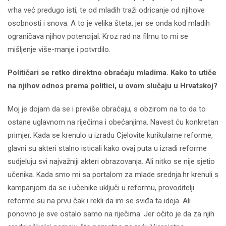
vrha već predugo isti, te od mladih traži odricanje od njihove
osobnosti i snova. A to je velika šteta, jer se onda kod mladih
ograničava njihov potencijal. Kroz rad na filmu to mi se
mišljenje više-manje i potvrdilo.
Političari se retko direktno obraćaju mladima. Kako to utiče
na njihov odnos prema politici, u ovom slučaju u Hrvatskoj?
Moj je dojam da se i previše obraćaju, s obzirom na to da to
ostane uglavnom na riječima i obećanjima. Navest ću konkretan
primjer. Kada se krenulo u izradu Cjelovite kurikularne reforme,
glavni su akteri stalno isticali kako ovaj puta u izradi reforme
sudjeluju svi najvažniji akteri obrazovanja. Ali nitko se nije sjetio
učenika. Kada smo mi sa portalom za mlade srednja.hr krenuli s
kampanjom da se i učenike uključi u reformu, provoditelji
reforme su na prvu čak i rekli da im se sviđa ta ideja. Ali
ponovno je sve ostalo samo na riječima. Jer očito je da za njih