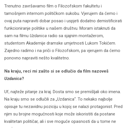
Trenutno završavamo film o Filozofskom fakultetu i
tamošnjem internom političkom sukobu. Vjerujem da ćemo i
ovaj puta napraviti dobar posao i uspjeti dodatno demistificirati
funkcioniranje politike u našem društvu. Moram istaknuti da
sam na filmu
Uzdanica
radio sa sjajnim montažerom,
studentom Akademije dramske umjetnosti Lukom Tokićem.
Zajedno radimo i na priči o Filozofskom, pa vjerujem da ćemo
ponovno napraviti nešto kvalitetno.
Na kraju, reci mi zašto si se odlučio da film nazoveš
Uzdanica
?
Uf, najteže pitanje za kraj. Dosta smo se premišljali oko imena.
Na kraju smo se odlučili za „Uzdanica“. To nekako najbolje
opisuje tu nezavidnu poziciju u kojoj se nalazi protagonist. Pred
njim su brojne mogućnosti koje može iskoristiti da postane
kvalitetan političar, ali i sve moguće opasnosti da u tome ne