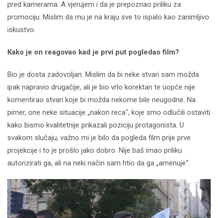
pred kamerama. A vjerujem i da je prepoznao priliku za
promociju. Mislim da mu je na kraju sve to ispalo kao zanimljivo
iskustvo.
Kako je on reagovao kad je prvi put pogledao film?
Bio je dosta zadovoljan. Mislim da bi neke stvari sam možda
ipak napravio drugačije, ali je bio vrlo korektan te uopće nije
komentirao stvari koje bi možda nekome bile neugodne. Na
pimer, one neke situacije „nakon reca“, koje smo odlučili ostaviti
kako bismo kvalitetnije prikazali poziciju protagonista. U
svakom slučaju, važno mi je bilo da pogleda film prije prve
projekcije i to je prošlo jako dobro. Nije baš imao priliku
autorizirati ga, ali na neki način sam htio da ga „amenuje“.