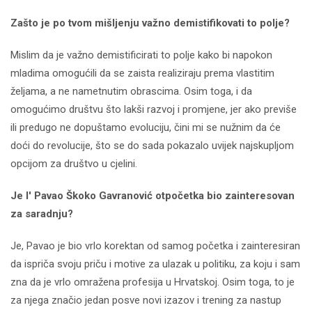
Zašto je po tvom mišljenju važno demistifikovati to polje?
Mislim da je važno demistificirati to polje kako bi napokon
mladima omogućili da se zaista realiziraju prema vlastitim
željama, a ne nametnutim obrascima. Osim toga, i da
omogućimo društvu što lakši razvoj i promjene, jer ako previše
ili predugo ne dopuštamo evoluciju, čini mi se nužnim da će
doći do revolucije, što se do sada pokazalo uvijek najskupljom
opcijom za društvo u cjelini.
Je l' Pavao Škoko Gavranović otpočetka bio zainteresovan
za saradnju?
Je, Pavao je bio vrlo korektan od samog početka i zainteresiran
da ispriča svoju priču i motive za ulazak u politiku, za koju i sam
zna da je vrlo omražena profesija u Hrvatskoj. Osim toga, to je
za njega značio jedan posve novi izazov i trening za nastup