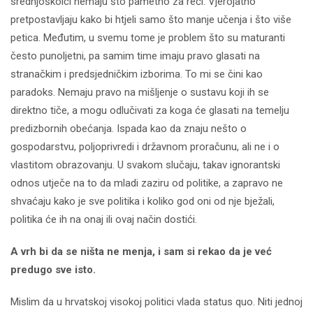
srednjoškolci nemaju što pametno za reći. Vjerojatno
pretpostavljaju kako bi htjeli samo što manje učenja i što više
petica. Međutim, u svemu tome je problem što su maturanti
često punoljetni, pa samim time imaju pravo glasati na
stranačkim i predsjedničkim izborima. To mi se čini kao
paradoks. Nemaju pravo na mišljenje o sustavu koji ih se
direktno tiče, a mogu odlučivati za koga će glasati na temelju
predizbornih obećanja. Ispada kao da znaju nešto o
gospodarstvu, poljoprivredi i državnom proračunu, ali ne i o
vlastitom obrazovanju. U svakom slučaju, takav ignorantski
odnos utječe na to da mladi zaziru od politike, a zapravo ne
shvaćaju kako je sve politika i koliko god oni od nje bježali,
politika će ih na onaj ili ovaj način dostići.
A vrh bi da se ništa ne menja, i sam si rekao da je već
predugo sve isto.
Mislim da u hrvatskoj visokoj politici vlada status quo. Niti jednoj