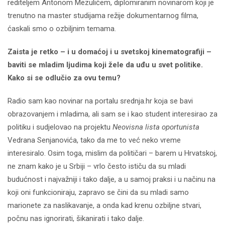
rediteljem Antonom Mezulićem, diplomiranim novinarom koji je
trenutno na master studijama režije dokumentarnog filma,
ćaskali smo o ozbiljnim temama.
Zaista je retko – i u domaćoj i u svetskoj kinematografiji –
baviti se mladim ljudima koji žele da uđu u svet politike.
Kako si se odlučio za ovu temu?
Radio sam kao novinar na portalu srednja.hr koja se bavi
obrazovanjem i mladima, ali sam se i kao student interesirao za
politiku i sudjelovao na projektu
Neovisna lista oportunista
Vedrana Senjanovića, tako da me to već neko vreme
interesiralo. Osim toga, mislim da političari – barem u Hrvatskoj,
ne znam kako je u Srbiji – vrlo često ističu da su mladi
budućnost i najvažniji i tako dalje, a u samoj praksi i u načinu na
koji oni funkcioniraju, zapravo se čini da su mladi samo
marionete za naslikavanje, a onda kad krenu ozbiljne stvari,
počnu nas ignorirati, šikanirati i tako dalje.