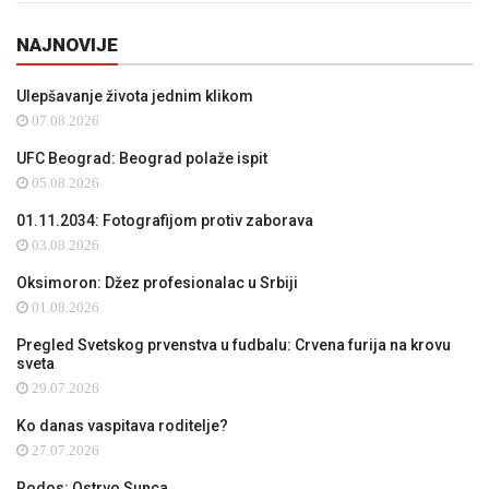
NAJNOVIJE
Ulepšavanje života jednim klikom
07.08.2026
UFC Beograd: Beograd polaže ispit
05.08.2026
01.11.2034: Fotografijom protiv zaborava
03.08.2026
Oksimoron: Džez profesionalac u Srbiji
01.08.2026
Pregled Svetskog prvenstva u fudbalu: Crvena furija na krovu
sveta
29.07.2026
Ko danas vaspitava roditelje?
27.07.2026
Rodos: Ostrvo Sunca