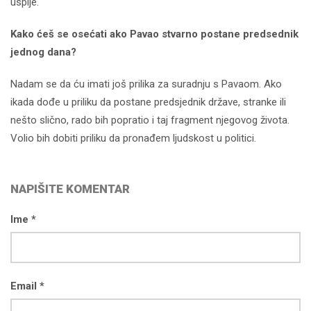
uspije.
Kako ćeš se osećati ako Pavao stvarno postane predsednik
jednog dana?
Nadam se da ću imati još prilika za suradnju s Pavaom. Ako
ikada dođe u priliku da postane predsjednik države, stranke ili
nešto slično, rado bih popratio i taj fragment njegovog života.
Volio bih dobiti priliku da pronađem ljudskost u politici.
NAPIŠITE KOMENTAR
Ime *
Email *