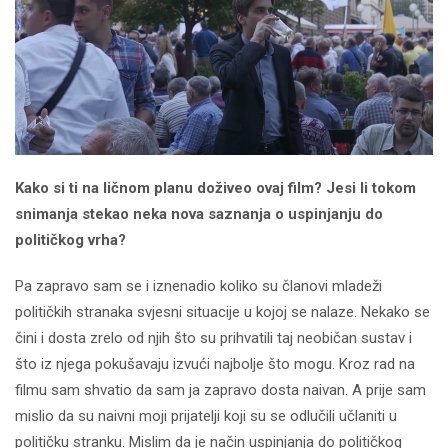
Kako si ti na ličnom planu doživeo ovaj film? Jesi li tokom
snimanja stekao neka nova saznanja o uspinjanju do
političkog vrha?
Pa zapravo sam se i iznenadio koliko su članovi mladeži
političkih stranaka svjesni situacije u kojoj se nalaze. Nekako se
čini i dosta zrelo od njih što su prihvatili taj neobičan sustav i
što iz njega pokušavaju izvući najbolje što mogu. Kroz rad na
filmu sam shvatio da sam ja zapravo dosta naivan. A prije sam
mislio da su naivni moji prijatelji koji su se odlučili učlaniti u
političku stranku. Mislim da je način uspinjanja do političkog