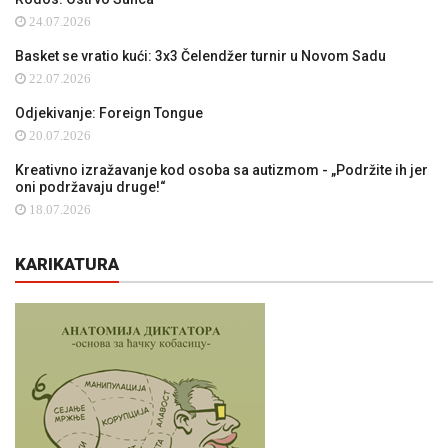
24.07.2026
Basket se vratio kući: 3x3 Čelendžer turnir u Novom Sadu
22.07.2026
Odjekivanje: Foreign Tongue
20.07.2026
Kreativno izražavanje kod osoba sa autizmom - „Podržite ih jer
oni podržavaju druge!“
18.07.2026
KARIKATURA