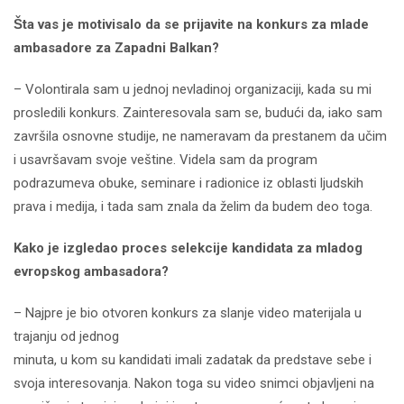
Šta vas je motivisalo da se prijavite na konkurs za mlade
ambasadore za Zapadni Balkan?
– Volontirala sam u jednoj nevladinoj organizaciji, kada su mi
prosledili konkurs. Zainteresovala sam se, budući da, iako sam
završila osnovne studije, ne nameravam da prestanem da učim
i usavršavam svoje veštine. Videla sam da program
podrazumeva obuke, seminare i radionice iz oblasti ljudskih
prava i medija, i tada sam znala da želim da budem deo toga.
Kako je izgledao proces selekcije kandidata za mladog
evropskog ambasadora?
– Najpre je bio otvoren konkurs za slanje video materijala u
trajanju od jednog
minuta, u kom su kandidati imali zadatak da predstave sebe i
svoja interesovanja. Nakon toga su video snimci objavljeni na