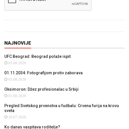
NAJNOVIJE
UFC Beograd: Beograd polaže ispit
05.08.2026
01.11.2034: Fotografijom protiv zaborava
03.08.2026
Oksimoron: Džez profesionalac u Srbiji
01.08.2026
Pregled Svetskog prvenstva u fudbalu: Crvena furija na krovu
sveta
29.07.2026
Ko danas vaspitava roditelje?