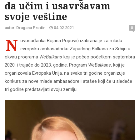
da učim i usavršavam
svoje veštine
autor: Dragana Predin
04.02.2021
0
N
ovosađanka Bojana Popović izabrana je za mladu
evropsku ambasadorku Zapadnog Balkana za Srbiju u
okviru programa
WeBalkans
koji je počeo početkom septembra
2020. i trajaće do 2023. godine. Program
WeBalkans
, koji je
organizovala Evropska Unija, na svake tri godine organizuje
konkurs za nove mlade ambasadore i atašee koji će u sledeće
tri godine predstavljati svoju zemlju.