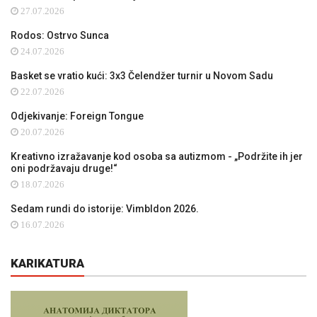
27.07.2026
Rodos: Ostrvo Sunca
24.07.2026
Basket se vratio kući: 3x3 Čelendžer turnir u Novom Sadu
22.07.2026
Odjekivanje: Foreign Tongue
20.07.2026
Kreativno izražavanje kod osoba sa autizmom - „Podržite ih jer
oni podržavaju druge!“
18.07.2026
Sedam rundi do istorije: Vimbldon 2026.
16.07.2026
KARIKATURA