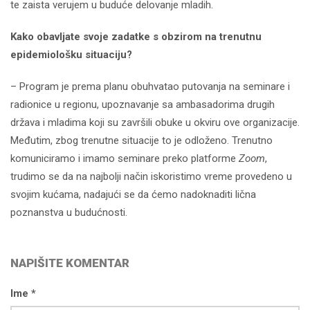
te zaista verujem u buduće delovanje mladih.
Kako obavljate svoje zadatke s obzirom na trenutnu
epidemiološku situaciju?
– Program je prema planu obuhvatao putovanja na seminare i
radionice u regionu, upoznavanje sa ambasadorima drugih
država i mladima koji su završili obuke u okviru ove organizacije.
Međutim, zbog trenutne situacije to je odloženo. Trenutno
komuniciramo i imamo seminare preko platforme
Zoom
,
trudimo se da na najbolji način iskoristimo vreme provedeno u
svojim kućama, nadajući se da ćemo nadoknaditi lična
poznanstva u budućnosti.
NAPIŠITE KOMENTAR
Ime *