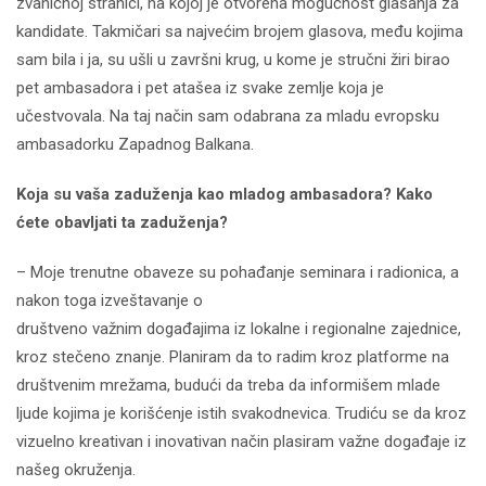
zvaničnoj stranici, na kojoj je otvorena mogućnost glasanja za
kandidate. Takmičari sa najvećim brojem glasova, među kojima
sam bila i ja, su ušli u završni krug, u kome je stručni žiri birao
pet ambasadora i pet atašea iz svake zemlje koja je
učestvovala. Na taj način sam odabrana za mladu evropsku
ambasadorku Zapadnog Balkana.
Koja su vaša zaduženja kao mladog ambasadora? Kako
ćete obavljati ta zaduženja?
– Moje trenutne obaveze su pohađanje seminara i radionica, a
nakon toga izveštavanje o
društveno važnim događajima iz lokalne i regionalne zajednice,
kroz stečeno znanje. Planiram da to radim kroz platforme na
društvenim mrežama, budući da treba da informišem mlade
ljude kojima je korišćenje istih svakodnevica. Trudiću se da kroz
vizuelno kreativan i inovativan način plasiram važne događaje iz
našeg okruženja.