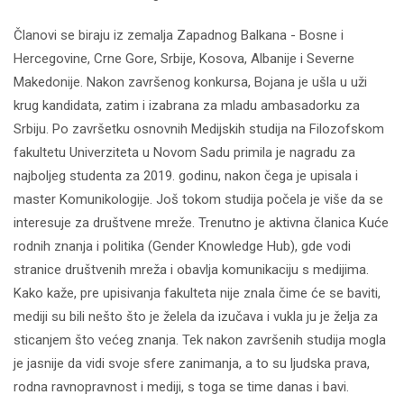
Članovi se biraju iz zemalja Zapadnog Balkana - Bosne i
Hercegovine, Crne Gore, Srbije, Kosova, Albanije i Severne
Makedonije. Nakon završenog konkursa, Bojana je ušla u uži
krug kandidata, zatim i izabrana za mladu ambasadorku za
Srbiju. Po završetku osnovnih Medijskih studija na Filozofskom
fakultetu Univerziteta u Novom Sadu primila je nagradu za
najboljeg studenta za 2019. godinu, nakon čega je upisala i
master Komunikologije. Još tokom studija počela je više da se
interesuje za društvene mreže. Trenutno je aktivna članica Kuće
rodnih znanja i politika (Gender Knowledge Hub), gde vodi
stranice društvenih mreža i obavlja komunikaciju s medijima.
Kako kaže, pre upisivanja fakulteta nije znala čime će se baviti,
mediji su bili nešto što je želela da izučava i vukla ju je želja za
sticanjem što većeg znanja. Tek nakon završenih studija mogla
je jasnije da vidi svoje sfere zanimanja, a to su ljudska prava,
rodna ravnopravnost i mediji, s toga se time danas i bavi.