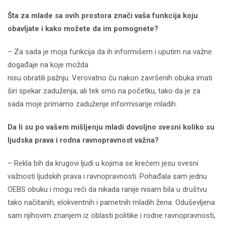
Šta za mlade sa ovih prostora znači vaša funkcija koju
obavljate i kako možete da im pomognete?
– Za sada je moja funkcija da ih informišem i uputim na važne
događaje na koje možda
nisu obratili pažnju. Verovatno ću nakon završenih obuka imati
širi spekar zaduženja, ali tek smo na početku, tako da je za
sada moje primarno zaduženje informisanje mladih.
Da li su po vašem mišljenju mladi dovoljno svesni koliko su
ljudska prava i rodna ravnopravnost važna?
– Rekla bih da krugovi ljudi u kojima se krećem jesu svesni
važnosti ljudskih prava i ravnopravnosti. Pohađala sam jednu
OEBS obuku i mogu reći da nikada ranije nisam bila u društvu
tako načitanih, elokventnih i pametnih mladih žena. Oduševljena
sam njihovim znanjem iz oblasti politike i rodne ravnopravnosti,