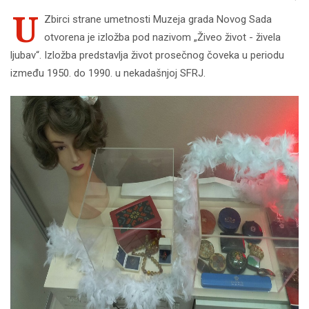
U
Zbirci strane umetnosti Muzeja grada Novog Sada
otvorena je izložba pod nazivom „Živeo život - živela
ljubav“. Izložba predstavlja život prosečnog čoveka u periodu
između 1950. do 1990. u nekadašnjoj SFRJ.