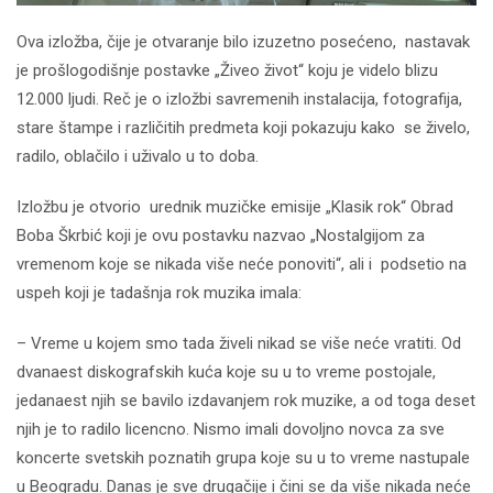
Ova izložba, čije je otvaranje bilo izuzetno posećeno, nastavak
je prošlogodišnje postavke „Živeo život“ koju je videlo blizu
12.000 ljudi. Reč je o izložbi savremenih instalacija, fotografija,
stare štampe i različitih predmeta koji pokazuju kako se živelo,
radilo, oblačilo i uživalo u to doba.
Izložbu je otvorio urednik muzičke emisije „Klasik rok“ Obrad
Boba Škrbić koji je ovu postavku nazvao „Nostalgijom za
vremenom koje se nikada više neće ponoviti“, ali i podsetio na
uspeh koji je tadašnja rok muzika imala:
– Vreme u kojem smo tada živeli nikad se više neće vratiti. Od
dvanaest diskografskih kuća koje su u to vreme postojale,
jedanaest njih se bavilo izdavanjem rok muzike, a od toga deset
njih je to radilo licencno. Nismo imali dovoljno novca za sve
koncerte svetskih poznatih grupa koje su u to vreme nastupale
u Beogradu. Danas je sve drugačije i čini se da više nikada neće