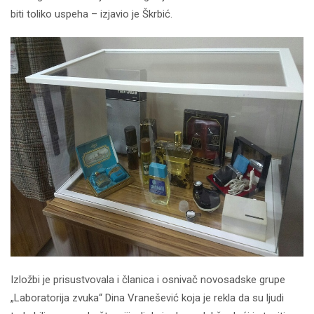
biti toliko uspeha – izjavio je Škrbić.
Izložbi je prisustvovala i članica i osnivač novosadske grupe
„Laboratorija zvuka“ Dina Vranešević koja je rekla da su ljudi