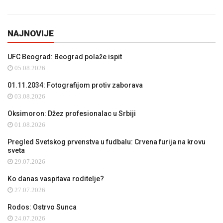
NAJNOVIJE
UFC Beograd: Beograd polaže ispit
05.08.2026
01.11.2034: Fotografijom protiv zaborava
03.08.2026
Oksimoron: Džez profesionalac u Srbiji
01.08.2026
Pregled Svetskog prvenstva u fudbalu: Crvena furija na krovu
sveta
29.07.2026
Ko danas vaspitava roditelje?
27.07.2026
Rodos: Ostrvo Sunca
24.07.2026