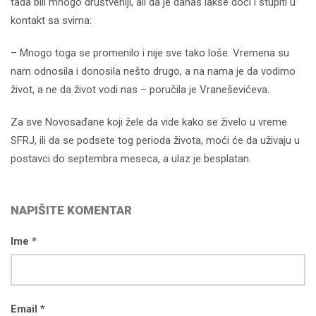
tada bili mnogo društveniji, ali da je danas lakše doći i stupiti u
kontakt sa svima:
– Mnogo toga se promenilo i nije sve tako loše. Vremena su
nam odnosila i donosila nešto drugo, a na nama je da vodimo
život, a ne da život vodi nas – poručila je Vraneševićeva.
Za sve Novosađane koji žele da vide kako se živelo u vreme
SFRJ, ili da se podsete tog perioda života, moći će da uživaju u
postavci do septembra meseca, a ulaz je besplatan.
NAPIŠITE KOMENTAR
Ime *
Email *