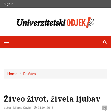
Sign In
Home
Društvo
Živeo život, živela ljubav
autor: Milana Čavić
24.04.2015
0