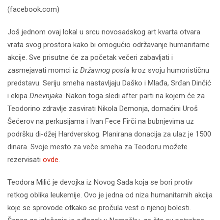
(facebook.com)
Još jednom ovaj lokal u srcu novosadskog art kvarta otvara
vrata svog prostora kako bi omogućio održavanje humanitarne
akcije. Sve prisutne će za početak večeri zabavljati i
zasmejavati momci iz
Državnog posla
kroz svoju humorističnu
predstavu. Seriju smeha nastavljaju Daško i Mlađa, Srđan Dinčić
i ekipa
Dnevnjaka
. Nakon toga sledi after parti na kojem će za
Teodorino zdravlje zasvirati Nikola Demonja, domaćini Uroš
Šećerov na perkusijama i Ivan Fece Firči na bubnjevima uz
podršku di-džej Hardverskog. Planirana donacija za ulaz je 1500
dinara. Svoje mesto za veče smeha za Teodoru možete
rezervisati
ovde
.
Teodora Milić je devojka iz Novog Sada koja se bori protiv
retkog oblika leukemije. Ovo je jedna od niza humanitarnih akcija
koje se sprovode otkako se pročula vest o njenoj bolesti.