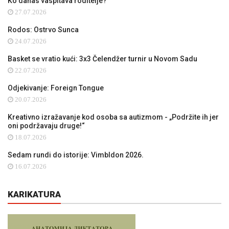
Ko danas vaspitava roditelje?
27.07.2026
Rodos: Ostrvo Sunca
24.07.2026
Basket se vratio kući: 3x3 Čelendžer turnir u Novom Sadu
22.07.2026
Odjekivanje: Foreign Tongue
20.07.2026
Kreativno izražavanje kod osoba sa autizmom - „Podržite ih jer
oni podržavaju druge!“
18.07.2026
Sedam rundi do istorije: Vimbldon 2026.
16.07.2026
KARIKATURA