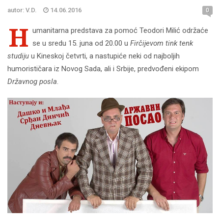
autor: V.D.
14.06.2016
0
H
umanitarna predstava za pomoć Teodori Milić održaće
se u sredu 15. juna od 20.00 u
Firčijevom tink tenk
studiju
u Kineskoj četvrti, a nastupiće neki od najboljih
humorističara iz Novog Sada, ali i Srbije, predvođeni ekipom
Državnog posla
.