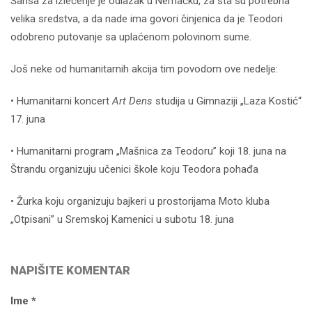
Šansa za izlečenje je odlazak u Nemačku, za šta su potrebna
velika sredstva, a da nade ima govori činjenica da je Teodori
odobreno putovanje sa uplaćenom polovinom sume.
Još neke od humanitarnih akcija tim povodom ove nedelje:
• Humanitarni koncert
Art Dens
studija u Gimnaziji „Laza Kostić“
17. juna
• Humanitarni program „Mašnica za Teodoru” koji 18. juna na
Štrandu organizuju učenici škole koju Teodora pohađa
• Žurka koju organizuju bajkeri u prostorijama Moto kluba
„Otpisani” u Sremskoj Kamenici u subotu 18. juna
NAPIŠITE KOMENTAR
Ime *