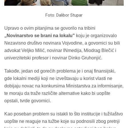
Foto: Dalibor Stupar
Upravo o ovim pitanjima se govorilo na tribini
„Novinarstvo se brani na lokalu"
koju je organizovalo
Nezavisno društvo novinara Vojvodine, a govornici su bili
advokat Veljko Milić, novinar INmedija, Miodrag Blečić i
univerzitetski profesor i novinar Dinko Gruhonjić.
Takođe, jedan od gorećih problema je i onaj finansijski,
gde lokalni mediji koji ne izveštavaju u korist vlasti ne
dobijaju novac na konkursima Ministarstva za informisanje,
te moraju da traže različite alternative kako bi uopšte
opstali, tvrde govornici.
Kao poseban problem su istakli to što institucije i tužilaštvo
uopšte ne reaguje na tužbe koje su podnosili zbog pretnji