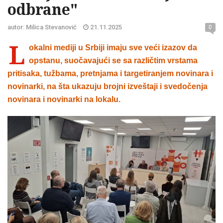
odbrane"
autor: Milica Stevanović
21.11.2025
0
L
okalni mediji u Srbiji imaju sve veći izazov da
opstanu, suočavajući se sa različtim vrstama
pritisaka, tužbama, pretnjama i targetiranjem novinara i
novinarki, na šta ukazuju brojni izveštaji i svedočenja
novinara i novinarki na lokalu.