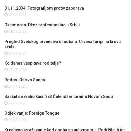
01.11.2034: Fotografijom protiv zaborava
03.08.2026
Oksimoron: Džez profesionalac u Srbiji
01.08.2026
Pregled Svetskog prvenstva u fudbalu: Crvena furija na krovu
sveta
29.07.2026
Ko danas vaspitava roditelje?
27.07.2026
Rodos: Ostrvo Sunca
24.07.2026
Basket se vratio kući: 3x3 Čelendžer turnir u Novom Sadu
22.07.2026
Odjekivanje: Foreign Tongue
20.07.2026
Kreativno izražavanje kod osoba sa autizmom - „Podržite ih jer