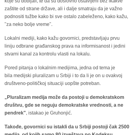
koje su dobijali, te da su doslovno ostavljeni bez ikakve
zaštite od strane države, ali i dalje smatraju da je važno
podnositi tužbe kako bi sve ostalo zabeleženo, kako kažu,
"za neko bolje vreme".
Lokalni mediji, kako kažu govornici, predstavljaju prvu
liniju odbrane građanskog prava na informisanost i jedini
stvarni kanal za kontrolu vlasti na lokalu.
Pored pitanja o lokalnim medijima, jedna od tema je
bila medijski pluralizam u Srbiji i to da li je on u ovakvoj
društveno-političkoj situaciji uopšte potreban.
„Pluralizam medija može da postoji u demokratskom
društvu, gde se neguju demokratske vrednosti, a ne
pendrek"
, istakao je Gruhonjić.
Takođe, govornici su istakli da u Srbiji postoji čak 2500
medija, od kojih samo 80 izveštava po Kodeksu