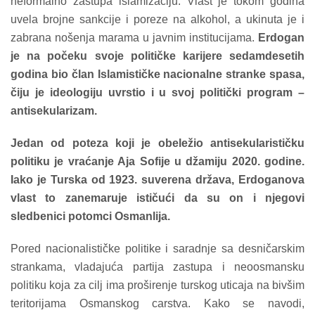
neformalno zastupa islamizaciju. Vlast je tokom godina
uvela brojne sankcije i poreze na alkohol, a ukinuta je i
zabrana nošenja marama u javnim institucijama.
Erdogan
je na počeku svoje političke karijere sedamdesetih
godina bio član Islamističke nacionalne stranke spasa,
čiju je ideologiju uvrstio i u svoj politički program –
antisekularizam.
Jedan od poteza koji je obeležio antisekularističku
politiku je vraćanje Aja Sofije u džamiju 2020. godine.
Iako je Turska od 1923. suverena država, Erdoganova
vlast to zanemaruje ističući da su on i njegovi
sledbenici potomci Osmanlija.
Pored nacionalističke politike i saradnje sa desničarskim
strankama, vladajuća partija zastupa i neoosmansku
politiku koja za cilj ima proširenje turskog uticaja na bivšim
teritorijama Osmanskog carstva. Kako se navodi,