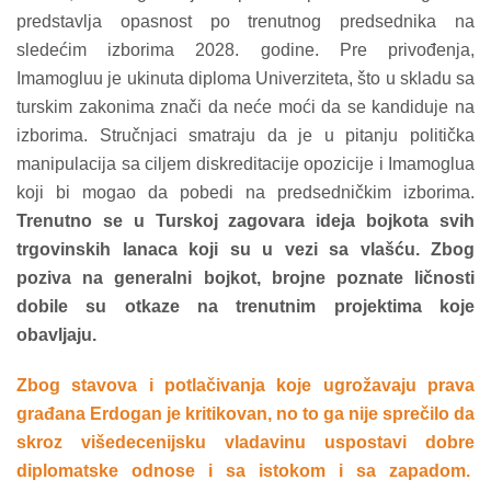
predstavlja opasnost po trenutnog predsednika na
sledećim izborima 2028. godine. Pre privođenja,
Imamogluu je ukinuta diploma Univerziteta, što u skladu sa
turskim zakonima znači da neće moći da se kandiduje na
izborima. Stručnjaci smatraju da je u pitanju politička
manipulacija sa ciljem diskreditacije opozicije i Imamoglua
koji bi mogao da pobedi na predsedničkim izborima.
Trenutno se u Turskoj zagovara ideja bojkota svih
trgovinskih lanaca koji su u vezi sa vlašću. Zbog
poziva na generalni bojkot, brojne poznate ličnosti
dobile su otkaze na trenutnim projektima koje
obavljaju.
Zbog stavova i potlačivanja koje ugrožavaju prava
građana Erdogan je kritikovan, no to ga nije sprečilo da
skroz višedecenijsku vladavinu uspostavi dobre
diplomatske odnose i sa istokom i sa zapadom.