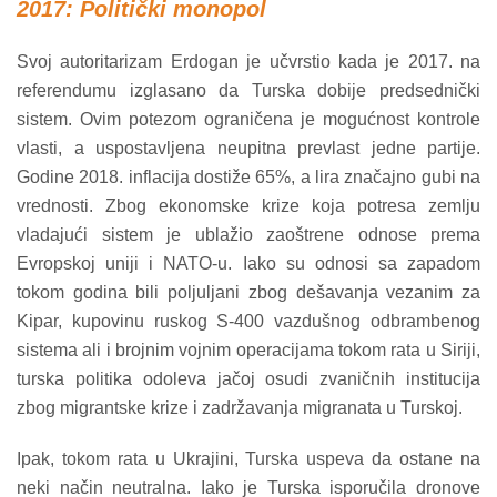
2017: Politički monopol
Svoj autoritarizam Erdogan je učvrstio kada je 2017. na
referendumu izglasano da Turska dobije predsednički
sistem. Ovim potezom ograničena je mogućnost kontrole
vlasti, a uspostavljena neupitna prevlast jedne partije.
Godine 2018. inflacija dostiže 65%, a lira značajno gubi na
vrednosti. Zbog ekonomske krize koja potresa zemlju
vladajući sistem je ublažio zaoštrene odnose prema
Evropskoj uniji i NATO-u. Iako su odnosi sa zapadom
tokom godina bili poljuljani zbog dešavanja vezanim za
Kipar, kupovinu ruskog S-400 vazdušnog odbrambenog
sistema ali i brojnim vojnim operacijama tokom rata u Siriji,
turska politika odoleva jačoj osudi zvaničnih institucija
zbog migrantske krize i zadržavanja migranata u Turskoj.
Ipak, tokom rata u Ukrajini, Turska uspeva da ostane na
neki način neutralna. Iako je Turska isporučila dronove