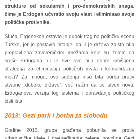
strukture od sekularnih i pro-demokratskih snaga,
čime je Erdogan učvrstio svoju vlast i eliminisao svoje
političke protivnike.
Slučaj Ergenekon ostavio je dubok trag na političku scenu
Turske, jer je postavio pitanje: da li je država zaista bila
preplavljena zavereničkim mrežama koje su želele da
sruše Erdogana, ili je sve ovo bila dobro smišljena
strategija za eliminaciju političkih rivala i konsolidaciju
moći? Za mnoge, ovo suđenja nisu bila borba protiv
stvarne „duboke države“, već način da se stvori nova,
Erdoganova verzija tog sistema i opravdanje političkog
čistilišta.
2013: Gezi park i borba za slobodu
Godine 2013. grupa građana pobunila se protiv
urbanističke ideje i preuređivanja zelene površine Gezi