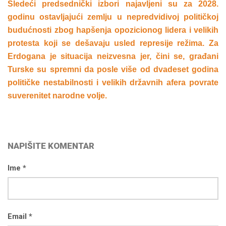
Sledeći predsednički izbori najavljeni su za 2028.
godinu ostavljajući zemlju u nepredvidivoj političkoj
budućnosti zbog hapšenja opozicionog lidera i velikih
protesta koji se dešavaju usled represije režima. Za
Erdogana je situacija neizvesna jer, čini se, građani
Turske su spremni da posle više od dvadeset godina
političke nestabilnosti i velikih državnih afera povrate
suverenitet narodne volje.
NAPIŠITE KOMENTAR
Ime *
Email *