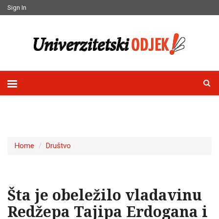
Sign In
Home
Društvo
Šta je obeležilo vladavinu
Redžepa Tajipa Erdogana i