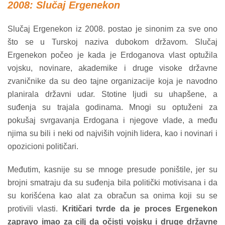
2008: Slučaj Ergenekon
Slučaj Ergenekon iz 2008. postao je sinonim za sve ono
što se u Turskoj naziva dubokom državom. Slučaj
Ergenekon počeo je kada je Erdoganova vlast optužila
vojsku, novinare, akademike i druge visoke državne
zvaničnike da su deo tajne organizacije koja je navodno
planirala državni udar. Stotine ljudi su uhapšene, a
suđenja su trajala godinama. Mnogi su optuženi za
pokušaj svrgavanja Erdogana i njegove vlade, a među
njima su bili i neki od najviših vojnih lidera, kao i novinari i
opozicioni političari.
Međutim, kasnije su se mnoge presude poništile, jer su
brojni smatraju da su suđenja bila politički motivisana i da
su korišćena kao alat za obračun sa onima koji su se
protivili vlasti.
Kritičari tvrde da je proces Ergenekon
zapravo imao za cilj da očisti vojsku i druge državne