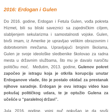
2016: Erdogan i Gulen
Do 2016. godine, Erdogan i Fetula Gulen, vođa pokreta
Hizmet, bili su bliski saveznici sa zajedničkim ciljem,
slabljenjem sekularizma i samostalnosti vojske. Gulen,
bivši imam, iz Amerike je upravljao velikim obrazovnim i
dobrotvornim mrežama. Upravljajući brojnim školama,
Gulen je svoje ideološke sledbenike školovao za radna
mesta u državnim službama, što mu je davalo naročitu
političku moć. Međutim, 2013. godine,
Gulenov pokret
započeo je istragu koja je otkrila korupciju unutar
Erdoganove vlade, što je postalo okidač za prestanak
njihove saradnje. Erdogan je ovu istragu video kao
pokušaj političkog udara, te je optužio Gulena za
učešće u “paralelnoj državi”.
Jula 2016. godine, vojni puč pokušao je da sruši