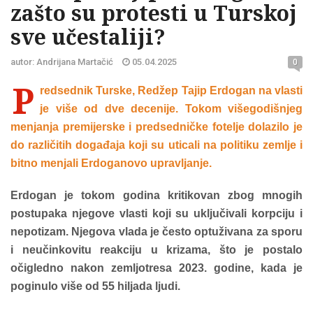
zašto su protesti u Turskoj
sve učestaliji?
autor: Andrijana Martačić
05.04.2025
0
P
redsednik Turske, Redžep Tajip Erdogan na vlasti
je više od dve decenije. Tokom višegodišnjeg
menjanja premijerske i predsedničke fotelje dolazilo je
do različitih događaja koji su uticali na politiku zemlje i
bitno menjali Erdoganovo upravljanje.
Erdogan je tokom godina kritikovan zbog mnogih
postupaka njegove vlasti koji su uključivali korpciju i
nepotizam. Njegova vlada je često optuživana za sporu
i neučinkovitu reakciju u krizama, što je postalo
očigledno nakon zemljotresa 2023. godine, kada je
poginulo više od 55 hiljada ljudi.