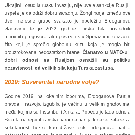
Ukrajini i osudila rusku invaziju, nije uvela sankcije Rusiji i
uspela je da održi dobru saradnju. Žongliranje između ove
dve interesne grupe svakako je obeležilo Erdoganovu
vladavinu, te je 2022. godine Turska bila posrednik
mirovnih pregovora, ali i posrednik u Sporazumu o izvozu
žita koji je sprečio globalnu krizu koja je mogla biti
prouzrokovana nedostatkom hrane.
Članstvo u NATO-u i
dobri odnosi sa Rusijom osnažili su politiku
nezavisnosti od velikih sila koju Turska zastupa.
2019: Suverenitet narodne volje?
Godine 2019. na lokalnim izborima, Erdoganova Partija
pravde i razvoja izgubila je većinu u velikim gradovima,
među kojima su Instanbul i Ankara. Pobedu je tada odnela
Sekularna republikanska narodna partija koja se zalaže za
sekularnost Turske kao države, dok Erdoganova partija