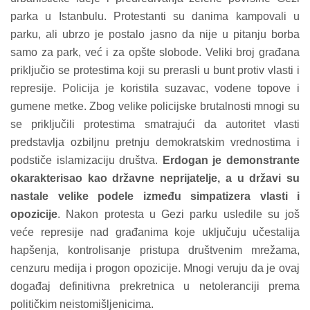
parka u Istanbulu. Protestanti su danima kampovali u
parku, ali ubrzo je postalo jasno da nije u pitanju borba
samo za park, već i za opšte slobode. Veliki broj građana
priključio se protestima koji su prerasli u bunt protiv vlasti i
represije. Policija je koristila suzavac, vodene topove i
gumene metke. Zbog velike policijske brutalnosti mnogi su
se priključili protestima smatrajući da autoritet vlasti
predstavlja ozbiljnu pretnju demokratskim vrednostima i
podstiče islamizaciju društva.
Erdogan je demonstrante
okarakterisao kao državne neprijatelje, a u državi su
nastale velike podele između simpatizera vlasti i
opozicije
. Nakon protesta u Gezi parku usledile su još
veće represije nad građanima koje uključuju učestalija
hapšenja, kontrolisanje pristupa društvenim mrežama,
cenzuru medija i progon opozicije. Mnogi veruju da je ovaj
događaj definitivna prekretnica u netoleranciji prema
političkim neistomišljenicima.