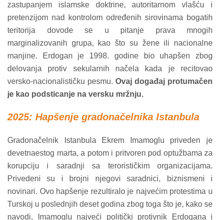
zastupanjem islamske doktrine, autoritarnom vlašću i
pretenzijom nad kontrolom određenih sirovinama bogatih
teritorija dovode se u pitanje prava mnogih
marginalizovanih grupa, kao što su žene ili nacionalne
manjine. Erdogan je 1998. godine bio uhapšen zbog
delovanja protiv sekularnih načela kada je recitovao
versko-nacionalističku pesmu.
Ovaj događaj protumačen
je kao podsticanje na versku mržnju.
2025: Hapšenje gradonačelnika Istanbula
Gradonačelnik Istanbula Ekrem Imamoglu priveden je
devetnaestog marta, a potom i pritvoren pod optužbama za
korupciju i saradnji sa terorističkim organizacijama.
Privedeni su i brojni njegovi saradnici, biznismeni i
novinari. Ovo hapšenje rezultiralo je najvećim protestima u
Turskoj u poslednjih deset godina zbog toga što je, kako se
navodi, Imamoglu najveći politički protivnik Erdogana i