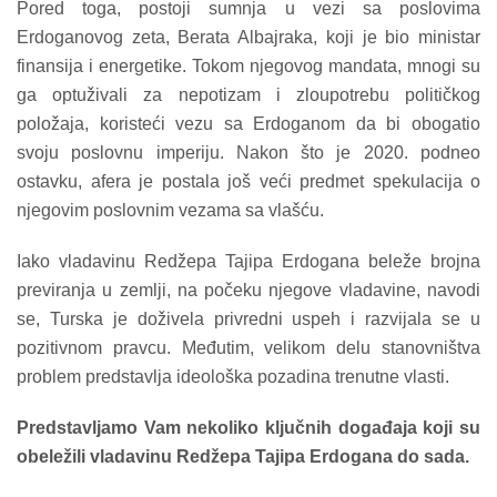
Pored toga, postoji sumnja u vezi sa poslovima
Erdoganovog zeta, Berata Albajraka, koji je bio ministar
finansija i energetike. Tokom njegovog mandata, mnogi su
ga optuživali za nepotizam i zloupotrebu političkog
položaja, koristeći vezu sa Erdoganom da bi obogatio
svoju poslovnu imperiju. Nakon što je 2020. podneo
ostavku, afera je postala još veći predmet spekulacija o
njegovim poslovnim vezama sa vlašću.
Iako vladavinu Redžepa Tajipa Erdogana beleže brojna
previranja u zemlji, na počeku njegove vladavine, navodi
se, Turska je doživela privredni uspeh i razvijala se u
pozitivnom pravcu. Međutim, velikom delu stanovništva
problem predstavlja ideološka pozadina trenutne vlasti.
Predstavljamo Vam nekoliko ključnih događaja koji su
obeležili vladavinu Redžepa Tajipa Erdogana do sada.