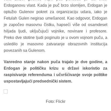
Erdoganovu vlast. Kada je puč brzo slomljen, Erdogan je
optužio Gulenov pokret za organizaciju udara, iako je
Fetulah Gulen negirao umešanost. Kao odgovor, Erdogan
je započeo masovnu čistku, hapseći više od osamdeset
hiljada ljudi, uključujući vojnike, novinare i profesore.
Preko dve stotine ljudi poginulo je u ovom vojnom puču, a
usledilo je masovno zatvaranje obrazovnih institucija
povezanih sa Gulenom.
Vanredno stanje nakon puča trajalo je dve godine, a
Erdogan je političku krizu u državi iskoristio za
raspisivanje referenduma i učvršćivanje svoje politike
uspostavljajući predsednički sistem.
Foto: Flickr