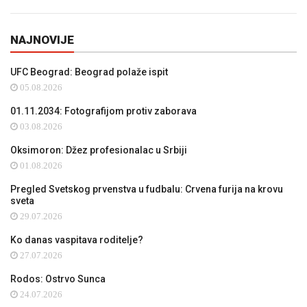
NAJNOVIJE
UFC Beograd: Beograd polaže ispit
05.08.2026
01.11.2034: Fotografijom protiv zaborava
03.08.2026
Oksimoron: Džez profesionalac u Srbiji
01.08.2026
Pregled Svetskog prvenstva u fudbalu: Crvena furija na krovu
sveta
29.07.2026
Ko danas vaspitava roditelje?
27.07.2026
Rodos: Ostrvo Sunca
24.07.2026