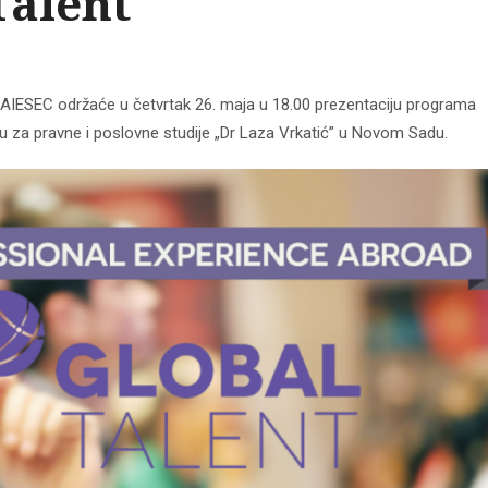
Talent
 AIESEC održaće u četvrtak 26. maja u 18.00 prezentaciju programa
u za pravne i poslovne studije „Dr Laza Vrkatić” u Novom Sadu.