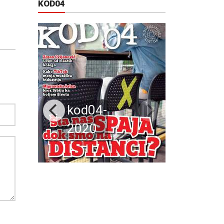
KOD04
kod04-
2020