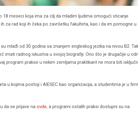
do 18 meseci koja ima za cilj da mladim ljudima omogući sticanje
 ih za rad koji ih čeka po završetku fakulteta, kao i da im pomogne u
su mlađi od 30 godina sa znanjem engleskog jezika na nivou B2. Ta
ć imati radnog iskustva u svojoj biografiji. Ono što je drugačije u o
vaj program prakse u nekim zemljama praktikant ne mora biti isključi
veta u kojima postoji i AIESEC kao organizacija, a studentima je u fi
gu da se prijave na
ovde
, a programi ostalih praksi dostupni su na