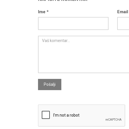
Ime *
Email
Pošalji