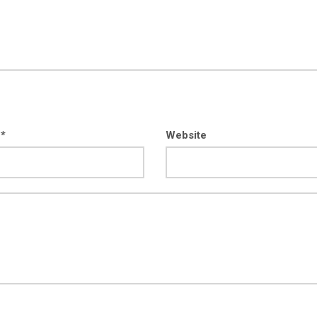
 *
Website
kod04-
kod04-
2018
2019