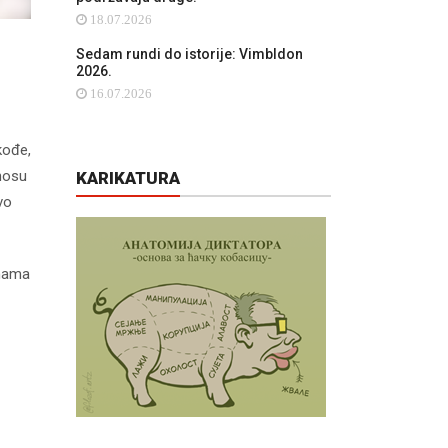
18.07.2026
Sedam rundi do istorije: Vimbldon
2026.
16.07.2026
kođe,
dnosu
KARIKATURA
vo
rmama