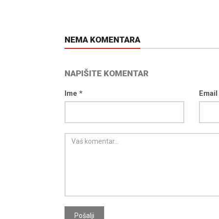
NEMA KOMENTARA
NAPIŠITE KOMENTAR
Ime *
Email
d04-
kod04-
016
2017
Pošalji