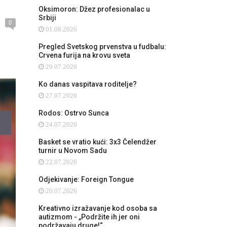
Oksimoron: Džez profesionalac u
Srbiji
0
01.08.2026
Pregled Svetskog prvenstva u fudbalu:
Crvena furija na krovu sveta
29.07.2026
Ko danas vaspitava roditelje?
27.07.2026
Rodos: Ostrvo Sunca
24.07.2026
Basket se vratio kući: 3x3 Čelendžer
turnir u Novom Sadu
22.07.2026
Odjekivanje: Foreign Tongue
20.07.2026
Kreativno izražavanje kod osoba sa
autizmom - „Podržite ih jer oni
podržavaju druge!“