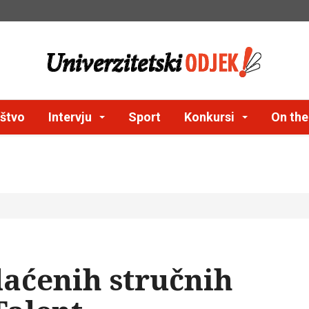
štvo
Intervju
Sport
Konkursi
On th
laćenih stručnih