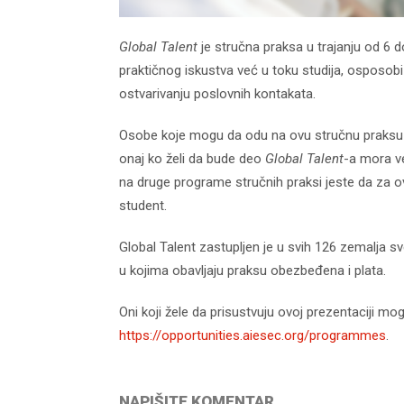
Global Talent
je stručna praksa u trajanju od 6 
praktičnog iskustva već u toku studija, osposobi
ostvarivanju poslovnih kontakata.
Osobe koje mogu da odu na ovu stručnu praksu 
onaj ko želi da bude deo
Global Talent
-a mora ve
na druge programe stručnih praksi jeste da za o
student.
Global Talent zastupljen je u svih 126 zemalja s
u kojima obavljaju praksu obezbeđena i plata.
Oni koji žele da prisustvuju ovoj prezentaciji mo
https://opportunities.aiesec.org/programmes
.
NAPIŠITE KOMENTAR