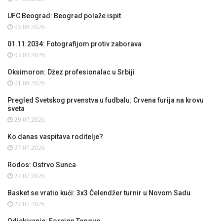
UFC Beograd: Beograd polaže ispit
05.08.2026
01.11.2034: Fotografijom protiv zaborava
03.08.2026
Oksimoron: Džez profesionalac u Srbiji
01.08.2026
Pregled Svetskog prvenstva u fudbalu: Crvena furija na krovu
sveta
29.07.2026
Ko danas vaspitava roditelje?
27.07.2026
Rodos: Ostrvo Sunca
24.07.2026
Basket se vratio kući: 3x3 Čelendžer turnir u Novom Sadu
22.07.2026
Odjekivanje: Foreign Tongue