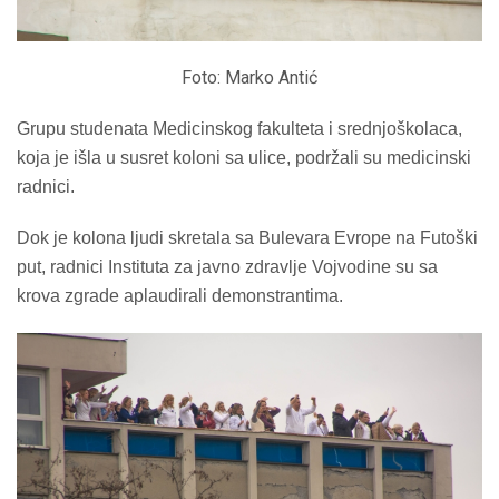
Foto: Marko Antić
Grupu studenata Medicinskog fakulteta i srednjoškolaca,
koja je išla u susret koloni sa ulice, podržali su medicinski
radnici.
Dok je kolona ljudi skretala sa Bulevara Evrope na Futoški
put, radnici Instituta za javno zdravlje Vojvodine su sa
krova zgrade aplaudirali demonstrantima.