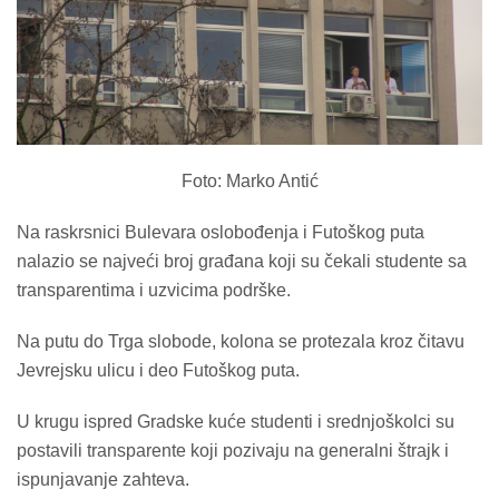
Foto: Marko Antić
Na raskrsnici Bulevara oslobođenja i Futoškog puta
nalazio se najveći broj građana koji su čekali studente sa
transparentima i uzvicima podrške.
Na putu do Trga slobode, kolona se protezala kroz čitavu
Jevrejsku ulicu i deo Futoškog puta.
U krugu ispred Gradske kuće studenti i srednjoškolci su
postavili transparente koji pozivaju na generalni štrajk i
ispunjavanje zahteva.