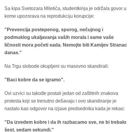
Sa kipa Svetozara Miletića, studentkinja je održala govor u
kome upozorava na reprodukciju korupcije:
"Prevencija postepenog, sporog, nečujnog i
podmuklog ukaljavanja vaših morala i same vaše
ličnosti mora početi sada. Nemojte biti Kamijev Stranac
danas."
Na Trgu slobode okupljeni su masovno skandirali:
"Baci kobre da se igramo".
Ovi uzvici su takođe postali jedan od zaštitnih znakova
protesta koji se trenutno dešavaju i ovo skandiranje je
nastalo kao odgovor na izjave predsednika kada je rekao:
"Da izvedem kobre i da ih razbacamo sve, ne bi trebalo
šest, sedam sekundi."