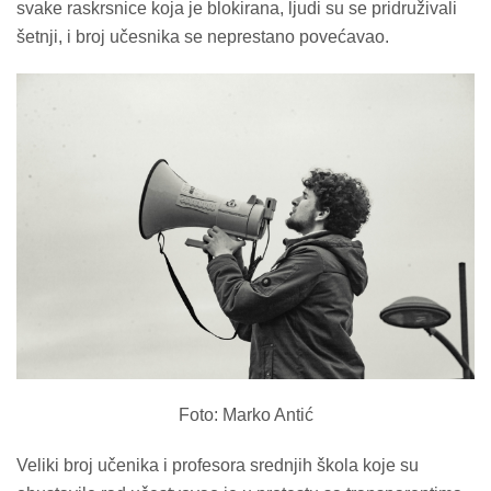
svake raskrsnice koja je blokirana, ljudi su se pridruživali
šetnji, i broj učesnika se neprestano povećavao.
Foto: Marko Antić
Veliki broj učenika i profesora srednjih škola koje su