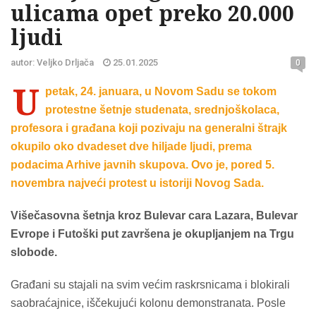
ulicama opet preko 20.000
ljudi
autor: Veljko Drljača
25.01.2025
0
U
petak, 24. januara, u Novom Sadu se tokom
protestne šetnje studenata, srednjoškolaca,
profesora i građana koji pozivaju na generalni štrajk
okupilo oko dvadeset dve hiljade ljudi, prema
podacima Arhive javnih skupova. Ovo je, pored 5.
novembra najveći protest u istoriji Novog Sada.
Višečasovna šetnja kroz Bulevar cara Lazara, Bulevar
Evrope i Futoški put završena je okupljanjem na Trgu
slobode.
Građani su stajali na svim većim raskrsnicama i blokirali
saobraćajnice, iščekujući kolonu demonstranata. Posle