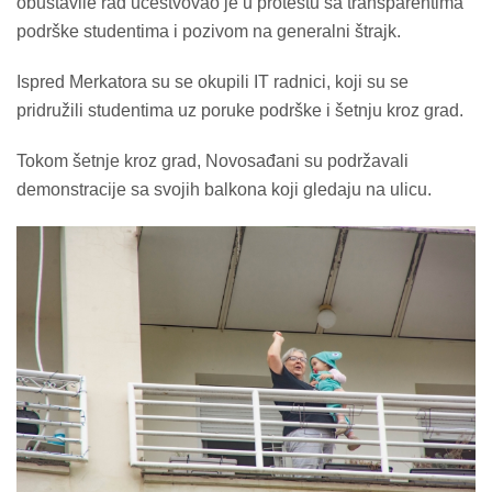
obustavile rad učestvovao je u protestu sa transparentima
podrške studentima i pozivom na generalni štrajk.
Ispred Merkatora su se okupili IT radnici, koji su se
pridružili studentima uz poruke podrške i šetnju kroz grad.
Tokom šetnje kroz grad, Novosađani su podržavali
demonstracije sa svojih balkona koji gledaju na ulicu.