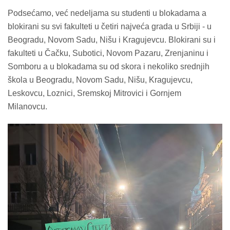
Podsećamo, već nedeljama su studenti u blokadama a
blokirani su svi fakulteti u četiri najveća grada u Srbiji - u
Beogradu, Novom Sadu, Nišu i Kragujevcu. Blokirani su i
fakulteti u Čačku, Subotici, Novom Pazaru, Zrenjaninu i
Somboru a u blokadama su od skora i nekoliko srednjih
škola u Beogradu, Novom Sadu, Nišu, Kragujevcu,
Leskovcu, Loznici, Sremskoj Mitrovici i Gornjem
Milanovcu.