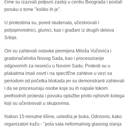
čime su izazvali potpuni zastoj u centru Beograda i poslali
poruku o tome "koliko ih je".
U protestima su, pored studenata, učestvovali i
poljoprivrednici, glumci, kao i građani iz drugih delova
Srbije.
Oni su zahtevali ostavke premijera Miloša Vučevića i
gradonačelnika Novog Sada, kao i procesuiranje
odgovornih za nesreću u Novom Sadu. Protesti su u
plakatima imali osvrt i na specifčne zahteve u vezi sa
periodom od početka blokada jer su demonstranti zahtevali
i da se procesuiraju osobe koje su ih napale tokom
prethodnih protesta i povuku optužbe protiv njihovih kolega
koji su učestvovali u skupovima.
Nakon 15-minutne tišine, usledila je buka. Odnosno, kako
organizatori kažu - "pola sata neformalnog glasnog slanja