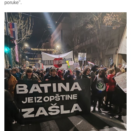
poruke".