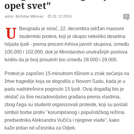
opet svet"
autor: Božidar Milovac
23.12.2024
0
U
Beogradu je sinoć, 22. decembra održan masovni
studentski protest, koji je okupio nekoliko desetina
hiljada ljudi - prema proceni Arhiva javnih skupova, između
100.000 i 102.000, dok je Ministarstvo unutrašnjih poslova
tvrdilo da je broj prisutnih bio između 28.000 i 29.000.
Protest je započeo 15-minutnom tišinom u znak sećanja na
žrtve tragedije koja se dogodila u Novom Sadu, kada je u
padu nadstrešnice poginulo 15 ljudi. Ovaj događaj bio je
okidač za šire nezadovoljstvo građana prema vlastima,
zbog čega su studenti organizovali proteste, koji su postali
simbol borbe protiv "korumpiranog i populističkog režima
predsednika Aleksandra Vučića i njegove vlade", kako
kaže jedan od učesnika za Odjek.