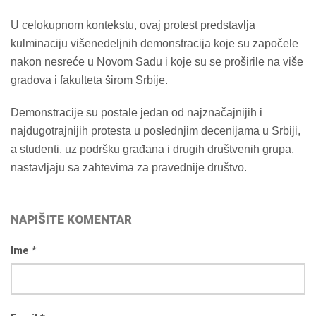
U celokupnom kontekstu, ovaj protest predstavlja
kulminaciju višenedeljnih demonstracija koje su započele
nakon nesreće u Novom Sadu i koje su se proširile na više
gradova i fakulteta širom Srbije.
Demonstracije su postale jedan od najznačajnijih i
najdugotrajnijih protesta u poslednjim decenijama u Srbiji,
a studenti, uz podršku građana i drugih društvenih grupa,
nastavljaju sa zahtevima za pravednije društvo.
NAPIŠITE KOMENTAR
Ime *