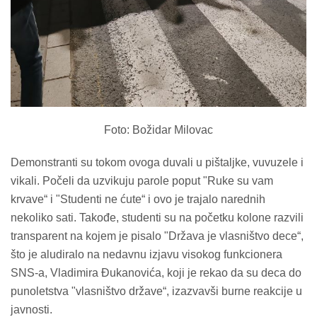
Foto: Božidar Milovac
Demonstranti su tokom ovoga duvali u pištaljke, vuvuzele i
vikali. Počeli da uzvikuju parole poput "Ruke su vam
krvave“ i "Studenti ne ćute“ i ovo je trajalo narednih
nekoliko sati. Takođe, studenti su na početku kolone razvili
transparent na kojem je pisalo "Država je vlasništvo dece“,
što je aludiralo na nedavnu izjavu visokog funkcionera
SNS-a, Vladimira Đukanovića, koji je rekao da su deca do
punoletstva "vlasništvo države“, izazvavši burne reakcije u
javnosti.