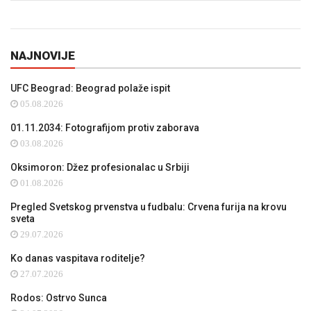
NAJNOVIJE
UFC Beograd: Beograd polaže ispit
05.08.2026
01.11.2034: Fotografijom protiv zaborava
03.08.2026
Oksimoron: Džez profesionalac u Srbiji
01.08.2026
Pregled Svetskog prvenstva u fudbalu: Crvena furija na krovu
sveta
29.07.2026
Ko danas vaspitava roditelje?
27.07.2026
Rodos: Ostrvo Sunca