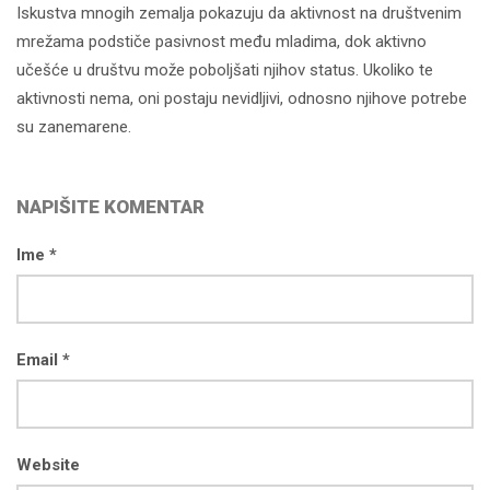
Iskustva mnogih zemalja pokazuju da aktivnost na društvenim
mrežama podstiče pasivnost među mladima, dok aktivno
učešće u društvu može poboljšati njihov status. Ukoliko te
aktivnosti nema, oni postaju nevidljivi, odnosno njihove potrebe
su zanemarene.
NAPIŠITE KOMENTAR
Ime *
Email *
Website