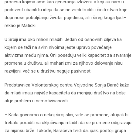
procesa kojima smo kao generacija izloženi, a koji su nam u
podsvest ubacili tu ideju da se ne vredi truditi i činiti stvari koje
doprinose poboljšanju života pojedinca, ali i šireg kruga ljudi–
rekao je Maticki.
U Srbiji ima oko milion mladih. Jedan od osnovnih ciljeva ka
kojem se teži na svim nivoima jeste upravo povećanje
aktivizma među njima. Oni poseduju veliki kapacitet za stvaranje
promena u društvu, ali mehanizmi za njihovo delovanje nisu
razvijeni, već se u društvu neguje pasivnost.
Predstavnica Volonterskog centra Vojvodine Sonja Barać kaže
da mladi imaju najviše kapaciteta da menjaju društvo na bolje,
ali je problem u nemotivisanosti.
– Kada govorimo o nekoj široj slici, vide se promene, ali ipak bi
trebalo poraditi na uključivanju mladih da se promene odigravaju
za nijansu brže. Takođe, Baraćeva tvrdi da, ipak, postoji grupa