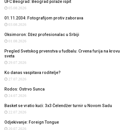
UFC Beograd: Beograd polaže ispit
05.08.2026
01.11.2034: Fotografijom protiv zaborava
03.08.2026
Oksimoron: Džez profesionalac u Srbiji
01.08.2026
Pregled Svetskog prvenstva u fudbalu: Crvena furija na krovu
sveta
29.07.2026
Ko danas vaspitava roditelje?
27.07.2026
Rodos: Ostrvo Sunca
24.07.2026
Basket se vratio kući: 3x3 Čelendžer turnir u Novom Sadu
22.07.2026
Odjekivanje: Foreign Tongue
20.07.2026