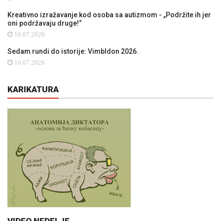
Kreativno izražavanje kod osoba sa autizmom - „Podržite ih jer
oni podržavaju druge!“
18.07.2026
Sedam rundi do istorije: Vimbldon 2026.
16.07.2026
KARIKATURA