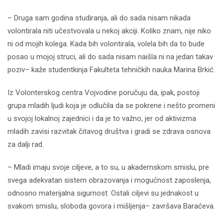
– Druga sam godina studiranja, ali do sada nisam nikada
volontirala niti učestvovala u nekoj akciji. Koliko znam, nije niko
ni od mojih kolega. Kada bih volontirala, volela bih da to bude
posao u mojoj struci, ali do sada nisam naišla ni na jedan takav
poziv– kaže studentkinja Fakulteta tehničkih nauka Marina Brkić.
Iz Volonterskog centra Vojvodine poručuju da, ipak, postoji
grupa mladih ljudi koja je odlučila da se pokrene i nešto promeni
u svojoj lokalnoj zajednici i da je to važno, jer od aktivizma
mladih zavisi razvitak čitavog društva i gradi se zdrava osnova
za dalji rad.
– Mladi imaju svoje ciljeve, a to su, u akademskom smislu, pre
svega adekvatan sistem obrazovanja i mogućnost zaposlenja,
odnosno materijalna sigurnost. Ostali ciljevi su jednakost u
svakom smislu, sloboda govora i mišljenja– završava Baraćeva.