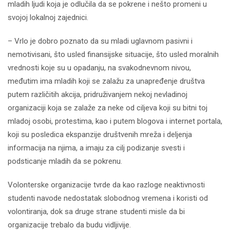
mladih ljudi koja je odlučila da se pokrene i nešto promeni u
svojoj lokalnoj zajednici.
– Vrlo je dobro poznato da su mladi uglavnom pasivni i
nemotivisani, što usled finansijske situacije, što usled moralnih
vrednosti koje su u opadanju, na svakodnevnom nivou,
međutim ima mladih koji se zalažu za unapređenje društva
putem različitih akcija, pridruživanjem nekoj nevladinoj
organizaciji koja se zalaže za neke od ciljeva koji su bitni toj
mladoj osobi, protestima, kao i putem blogova i internet portala,
koji su posledica ekspanzije društvenih mreža i deljenja
informacija na njima, a imaju za cilj podizanje svesti i
podsticanje mladih da se pokrenu.
Volonterske organizacije tvrde da kao razloge neaktivnosti
studenti navode nedostatak slobodnog vremena i koristi od
volontiranja, dok sa druge strane studenti misle da bi
organizacije trebalo da budu vidljivije.