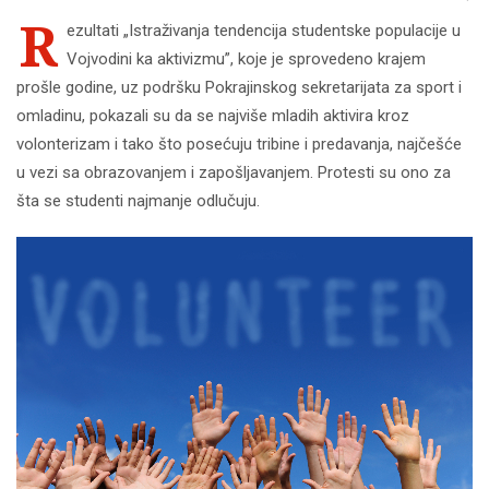
R
ezultati „Istraživanja tendencija studentske populacije u
Vojvodini ka aktivizmu”, koje je sprovedeno krajem
prošle godine, uz podršku Pokrajinskog sekretarijata za sport i
omladinu, pokazali su da se najviše mladih aktivira kroz
volonterizam i tako što posećuju tribine i predavanja, najčešće
u vezi sa obrazovanjem i zapošljavanjem. Protesti su ono za
šta se studenti najmanje odlučuju.