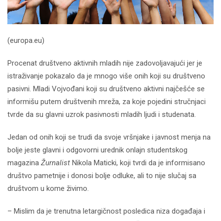
(europa.eu)
Procenat društveno aktivnih mladih nije zadovoljavajući jer je
istraživanje pokazalo da je mnogo više onih koji su društveno
pasivni. Mladi Vojvođani koji su društveno aktivni najčešće se
informišu putem društvenih mreža, za koje pojedini stručnjaci
tvrde da su glavni uzrok pasivnosti mladih ljudi i studenata.
Jedan od onih koji se trudi da svoje vršnjake i javnost menja na
bolje jeste glavni i odgovorni urednik onlajn studentskog
magazina
Žurnalist
Nikola Maticki, koji tvrdi da je informisano
društvo pametnije i donosi bolje odluke, ali to nije slučaj sa
društvom u kome živimo.
– Mislim da je trenutna letargičnost posledica niza događaja i