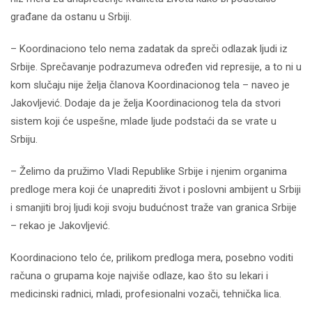
građane da ostanu u Srbiji.
– Koordinaciono telo nema zadatak da spreči odlazak ljudi iz
Srbije. Sprečavanje podrazumeva određen vid represije, a to ni u
kom slučaju nije želja članova Koordinacionog tela – naveo je
Jakovljević. Dodaje da je želja Koordinacionog tela da stvori
sistem koji će uspešne, mlade ljude podstaći da se vrate u
Srbiju.
– Želimo da pružimo Vladi Republike Srbije i njenim organima
predloge mera koji će unaprediti život i poslovni ambijent u Srbiji
i smanjiti broj ljudi koji svoju budućnost traže van granica Srbije
– rekao je Jakovljević.
Koordinaciono telo će, prilikom predloga mera, posebno voditi
računa o grupama koje najviše odlaze, kao što su lekari i
medicinski radnici, mladi, profesionalni vozači, tehnička lica.