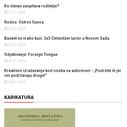
Ko danas vaspitava roditelje?
27.07.2026
Rodos: Ostrvo Sunca
24.07.2026
Basket se vratio kući: 3x3 Čelendžer turnir u Novom Sadu
22.07.2026
Odjekivanje: Foreign Tongue
20.07.2026
Kreativno izražavanje kod osoba sa autizmom - „Podržite ih jer
oni podržavaju druge!“
18.07.2026
KARIKATURA