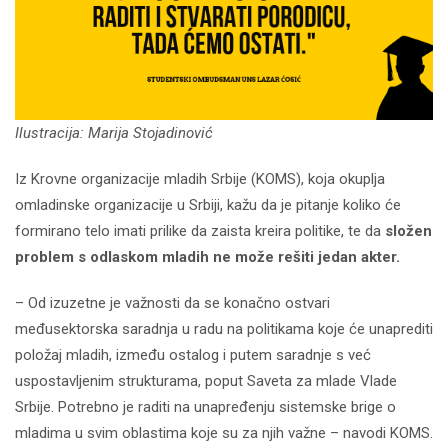
Ilustracija: Marija Stojadinović
Iz Krovne organizacije mladih Srbije (KOMS), koja okuplja
omladinske organizacije u Srbiji, kažu da je pitanje koliko će
formirano telo imati prilike da zaista kreira politike, te da
složen
problem s odlaskom mladih ne može rešiti jedan akter.
– Od izuzetne je važnosti da se konačno ostvari
međusektorska saradnja u radu na politikama koje će unaprediti
položaj mladih, između ostalog i putem saradnje s već
uspostavljenim strukturama, poput Saveta za mlade Vlade
Srbije. Potrebno je raditi na unapređenju sistemske brige o
mladima u svim oblastima koje su za njih važne – navodi KOMS.