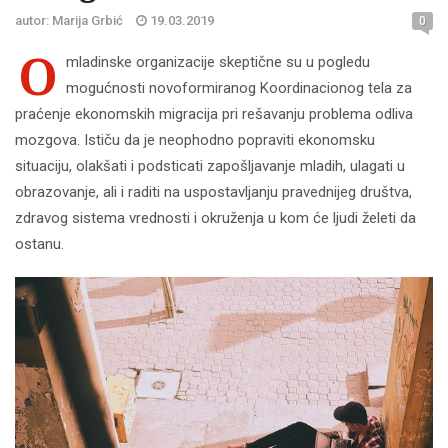
autor: Marija Grbić
19.03.2019
0
O
mladinske organizacije skeptične su u pogledu
mogućnosti novoformiranog Koordinacionog tela za
praćenje ekonomskih migracija pri rešavanju problema odliva
mozgova. Ističu da je neophodno popraviti ekonomsku
situaciju, olakšati i podsticati zapošljavanje mladih, ulagati u
obrazovanje, ali i raditi na uspostavljanju pravednijeg društva,
zdravog sistema vrednosti i okruženja u kom će ljudi želeti da
ostanu.