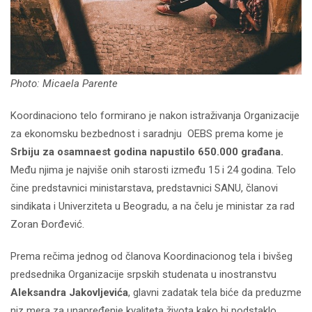
Photo: Micaela Parente
Koordinaciono telo formirano je nakon istraživanja Organizacije
za ekonomsku bezbednost i saradnju OEBS prema kome je
Srbiju za osamnaest godina napustilo 650.000 građana.
Među njima je najviše onih starosti između 15 i 24 godina. Telo
čine predstavnici ministarstava, predstavnici SANU, članovi
sindikata i Univerziteta u Beogradu, a na čelu je ministar za rad
Zoran Đorđević.
Prema rečima jednog od članova Koordinacionog tela i bivšeg
predsednika Organizacije srpskih studenata u inostranstvu
Aleksandra Jakovljevića
, glavni zadatak tela biće da preduzme
niz mera za unapređenje kvaliteta života kako bi podstaklo