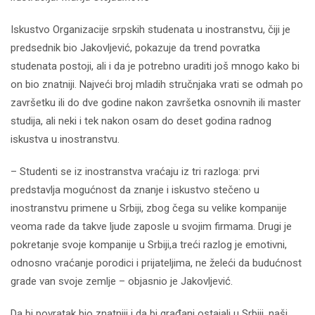
Iskustvo Organizacije srpskih studenata u inostranstvu, čiji je
predsednik bio Jakovljević, pokazuje da trend povratka
studenata postoji, ali i da je potrebno uraditi još mnogo kako bi
on bio znatniji. Najveći broj mladih stručnjaka vrati se odmah po
završetku ili do dve godine nakon završetka osnovnih ili master
studija, ali neki i tek nakon osam do deset godina radnog
iskustva u inostranstvu.
– Studenti se iz inostranstva vraćaju iz tri razloga: prvi
predstavlja mogućnost da znanje i iskustvo stečeno u
inostranstvu primene u Srbiji, zbog čega su velike kompanije
veoma rade da takve ljude zaposle u svojim firmama. Drugi je
pokretanje svoje kompanije u Srbiji,a treći razlog je emotivni,
odnosno vraćanje porodici i prijateljima, ne želeći da budućnost
grade van svoje zemlje – objasnio je Jakovljević.
Da bi povratak bio znatniji i da bi građani ostajali u Srbiji, naši