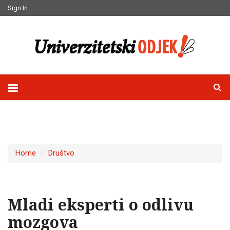
Sign In
Home
Društvo
Mladi eksperti o odlivu
mozgova