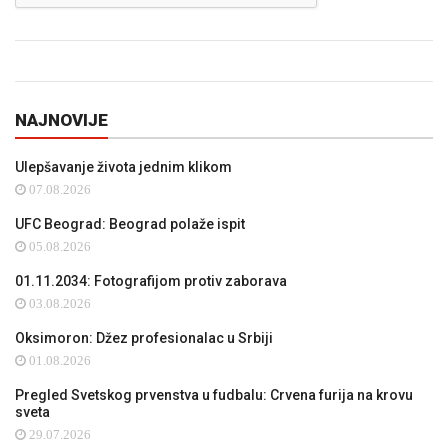
NAJNOVIJE
Ulepšavanje života jednim klikom
07.08.2026
UFC Beograd: Beograd polaže ispit
05.08.2026
01.11.2034: Fotografijom protiv zaborava
03.08.2026
Oksimoron: Džez profesionalac u Srbiji
01.08.2026
Pregled Svetskog prvenstva u fudbalu: Crvena furija na krovu
sveta
29.07.2026