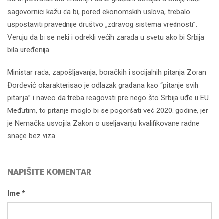
sagovornici kažu da bi, pored ekonomskih uslova, trebalo
uspostaviti pravednije društvo „zdravog sistema vrednosti”.
Veruju da bi se neki i odrekli većih zarada u svetu ako bi Srbija
bila uređenija.
Ministar rada, zapošljavanja, boračkih i socijalnih pitanja Zoran
Đorđević okarakterisao je odlazak građana kao “pitanje svih
pitanja” i naveo da treba reagovati pre nego što Srbija uđe u EU.
Međutim, to pitanje moglo bi se pogoršati već 2020. godine, jer
je Nemačka usvojila Zakon o useljavanju kvalifikovane radne
snage bez viza.
NAPIŠITE KOMENTAR
Ime *