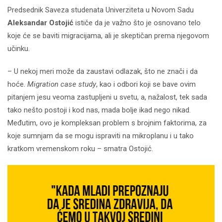
Predsednik Saveza studenata Univerziteta u Novom Sadu
Aleksandar Ostojić
ističe da je važno što je osnovano telo
koje će se baviti migracijama, ali je skeptičan prema njegovom
učinku.
– U nekoj meri može da zaustavi odlazak, što ne znači i da
hoće.
Migration case study
, kao i odbori koji se bave ovim
pitanjem jesu veoma zastupljeni u svetu, a, nažalost, tek sada
tako nešto postoji i kod nas, mada bolje ikad nego nikad.
Međutim, ovo je kompleksan problem s brojnim faktorima, za
koje sumnjam da se mogu ispraviti na mikroplanu i u tako
kratkom vremenskom roku – smatra Ostojić.