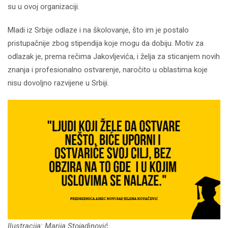
su u ovoj organizaciji.
Mladi iz Srbije odlaze i na školovanje, što im je postalo
pristupačnije zbog stipendija koje mogu da dobiju. Motiv za
odlazak je, prema rečima Jakovljevića, i želja za sticanjem novih
znanja i profesionalno ostvarenje, naročito u oblastima koje
nisu dovoljno razvijene u Srbiji.
Ilustracija: Marija Stojadinović