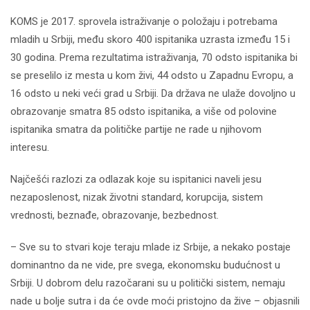
KOMS je 2017. sprovela istraživanje o položaju i potrebama
mladih u Srbiji, među skoro 400 ispitanika uzrasta između 15 i
30 godina. Prema rezultatima istraživanja, 70 odsto ispitanika bi
se preselilo iz mesta u kom živi, 44 odsto u Zapadnu Evropu, a
16 odsto u neki veći grad u Srbiji. Da država ne ulaže dovoljno u
obrazovanje smatra 85 odsto ispitanika, a više od polovine
ispitanika smatra da političke partije ne rade u njihovom
interesu.
Najčešći razlozi za odlazak koje su ispitanici naveli jesu
nezaposlenost, nizak životni standard, korupcija, sistem
vrednosti, beznađe, obrazovanje, bezbednost.
– Sve su to stvari koje teraju mlade iz Srbije, a nekako postaje
dominantno da ne vide, pre svega, ekonomsku budućnost u
Srbiji. U dobrom delu razočarani su u politički sistem, nemaju
nade u bolje sutra i da će ovde moći pristojno da žive – objasnili