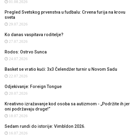
01.08.2026
Pregled Svetskog prvenstva u fudbalu: Crvena furija na krovu
sveta
29.07.2026
Ko danas vaspitava roditelje?
27.07.2026
Rodos: Ostrvo Sunca
24.07.2026
Basket se vratio kući: 3x3 Čelendžer turnir u Novom Sadu
22.07.2026
Odjekivanje: Foreign Tongue
20.07.2026
Kreativno izražavanje kod osoba sa autizmom - „Podržite ih jer
oni podržavaju druge!“
18.07.2026
Sedam rundi do istorije: Vimbldon 2026.
16.07.2026