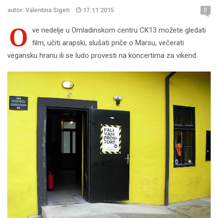
autor: Valentina Sigeti
17.11.2015
0
O
ve nedelje u Omladinskom centru CK13 možete gledati
film, učiti arapski, slušati priče o Marsu, večerati
vegansku hranu ili se ludo provesti na koncertima za vikend.