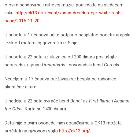
o ovim bendovima i njihovoj muzici pogledajte na sledećem
linku:
http://ck13.org/event/xanax-dreddup-cpr-white-rabbit-
band/2015-11-20
.
U subotu u 17 časova učite potpuno besplatno početni arapski
jezik od maternjeg govornika iz Sirije.
U subotu u 22 sata uz ulaznicu od 200 dinara poslušajte
beogradsku grupu
Dreambirds
i novosadski bend
Gerecki
.
Nedeljom u 17 časova održavaju se besplatne radionice
akustične gitare.
U nedelju u 22 sata sviraće bend
Bane!
uz
First flame
i
Against
the Odds
. Karte su 1400 dinara.
Detaljnije o svim ovonedeljnim događajima u CK13 možete
pročitati na njihovom sajtu
http://ck13.org/
.