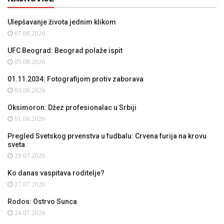
Ulepšavanje života jednim klikom
07.08.2026
UFC Beograd: Beograd polaže ispit
05.08.2026
01.11.2034: Fotografijom protiv zaborava
03.08.2026
Oksimoron: Džez profesionalac u Srbiji
01.08.2026
Pregled Svetskog prvenstva u fudbalu: Crvena furija na krovu
sveta
29.07.2026
Ko danas vaspitava roditelje?
27.07.2026
Rodos: Ostrvo Sunca
24.07.2026