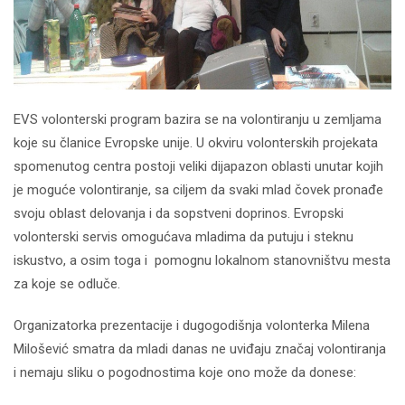
EVS volonterski program bazira se na volontiranju u zemljama
koje su članice Evropske unije. U okviru volonterskih projekata
spomenutog centra postoji veliki dijapazon oblasti unutar kojih
je moguće volontiranje, sa ciljem da svaki mlad čovek pronađe
svoju oblast delovanja i da sopstveni doprinos. Evropski
volonterski servis omogućava mladima da putuju i steknu
iskustvo, a osim toga i pomognu lokalnom stanovništvu mesta
za koje se odluče.
Organizatorka prezentacije i dugogodišnja volonterka Milena
Milošević smatra da mladi danas ne uviđaju značaj volontiranja
i nemaju sliku o pogodnostima koje ono može da donese: