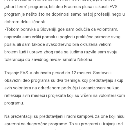
„short term“ programa, biti deo Erasmus plusa i iskusiti EVS
program je nešto što ne doprinosi samo našoj profesiji, nego u
dobrom delu i ličnosti:
-Tokom boravka u Sloveniji, gde sam odlučila da volontiram,
napravila sam veliki pomak u pogledu praktične primene svog
posla, ali sam takođe svakodnevno bila okružena velikim
brojem ljudi i upravo zbog rada sa ljudima razvila sam svoju
toleranciju do zavidnog nivoa- smatra Nikolina.
Trajanje EVS-a obuhvata period do 12 meseci. Sastavni i
obavezni deo programa su dva treninga, koji predstavljaju skup
svih volontera na određenom području i organizovani su kao
refleksija svih meseci i projekata koji su vršeni na volonterskom
programu.
Na prezentaciji su predstavljeni i radni kampovi, za one koji nisu
spremni na dugoročne programe. To su programi u trajanju od