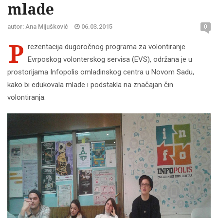
mlade
autor: Ana Mijušković
06.03.2015
0
P
rezentacija dugoročnog programa za volontiranje
Evrposkog volonterskog servisa (EVS), održana je u
prostorijama Infopolis omladinskog centra u Novom Sadu,
kako bi edukovala mlade i podstakla na značajan čin
volontiranja.