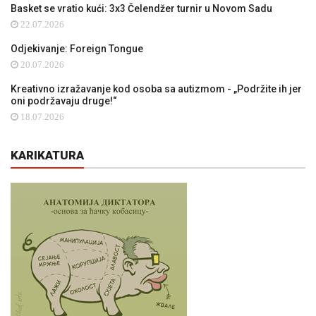
Basket se vratio kući: 3x3 Čelendžer turnir u Novom Sadu
22.07.2026
Odjekivanje: Foreign Tongue
20.07.2026
Kreativno izražavanje kod osoba sa autizmom - „Podržite ih jer
oni podržavaju druge!“
18.07.2026
KARIKATURA