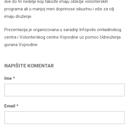
dve do tri nedelje koji takođe imaju obležje volonterskih
programa ali u manjoj meri doprinose iskustvu i više za cilj
imaju druženje.
Prezentacija je organizovana u saradnji Infopolis omladinskog
centra i Volonterskog centra Vojvodine uz pomoc Udreuženja
gorana Vojvodine.
NAPIŠITE KOMENTAR
Ime *
Email *