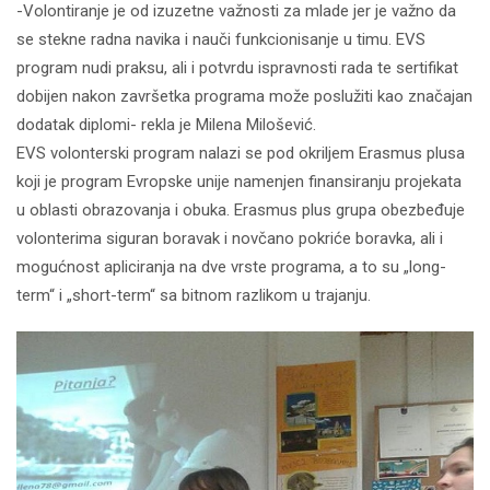
-Volontiranje je od izuzetne važnosti za mlade jer je važno da
se stekne radna navika i nauči funkcionisanje u timu. EVS
program nudi praksu, ali i potvrdu ispravnosti rada te sertifikat
dobijen nakon završetka programa može poslužiti kao značajan
dodatak diplomi- rekla je Milena Milošević.
EVS volonterski program nalazi se pod okriljem Erasmus plusa
koji je program Evropske unije namenjen finansiranju projekata
u oblasti obrazovanja i obuka. Erasmus plus grupa obezbeđuje
volonterima siguran boravak i novčano pokriće boravka, ali i
mogućnost apliciranja na dve vrste programa, a to su „long-
term“ i „short-term“ sa bitnom razlikom u trajanju.