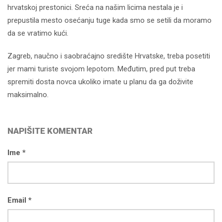
hrvatskoj prestonici. Sreća na našim licima nestala je i
prepustila mesto osećanju tuge kada smo se setili da moramo
da se vratimo kući.
Zagreb, naučno i saobraćajno središte Hrvatske, treba posetiti
jer mami turiste svojom lepotom. Međutim, pred put treba
spremiti dosta novca ukoliko imate u planu da ga doživite
maksimalno.
NAPIŠITE KOMENTAR
Ime *
Email *