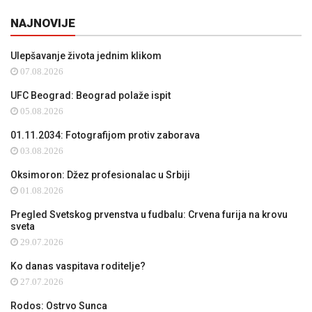
NAJNOVIJE
Ulepšavanje života jednim klikom
07.08.2026
UFC Beograd: Beograd polaže ispit
05.08.2026
01.11.2034: Fotografijom protiv zaborava
03.08.2026
Oksimoron: Džez profesionalac u Srbiji
01.08.2026
Pregled Svetskog prvenstva u fudbalu: Crvena furija na krovu
sveta
29.07.2026
Ko danas vaspitava roditelje?
27.07.2026
Rodos: Ostrvo Sunca