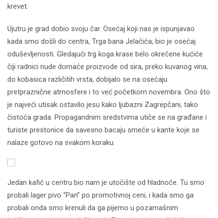
krevet.
Ujutru je grad dobio svoju čar. Osećaj koji nas je ispunjavao
kada smo došli do centra, Trga bana Jelačića, bio je osećaj
oduševljenosti. Gledajući trg koga krase belo okrečene kućiće
čiji radnici nude domaće proizvode od sira, preko kuvanog vina,
do kobasica različitih vrsta, dobijalo se na osećaju
pretpraznične atmosfere i to već početkom novembra. Ono što
je najveći utisak ostavilo jesu kako ljubazni Zagrepčani, tako
čistoća grada. Propagandnim sredstvima utiče se na građane i
turiste prestonice da savesno bacaju smeće u kante koje se
nalaze gotovo na svakom koraku.
Jedan kafić u centru bio nam je utočište od hladnoće. Tu smo
probali lager pivo “Pan” po promotivnoj ceni, i kada smo ga
probali onda smo krenuli da ga pijemo u pozamašnim