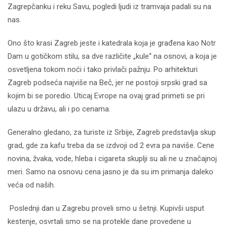
Zagrepčanku i reku Savu, pogledi ljudi iz tramvaja padali su na
nas.
Ono što krasi Zagreb jeste i katedrala koja je građena kao Notr
Dam u gotičkom stilu, sa dve različite „kule“ na osnovi, a koja je
osvetljena tokom noći i tako privlači pažnju. Po arhitekturi
Zagreb podseća najviše na Beč, jer ne postoji srpski grad sa
kojim bi se poredio. Uticaj Evrope na ovaj grad primeti se pri
ulazu u državu, ali i po cenama.
Generalno gledano, za turiste iz Srbije, Zagreb predstavlja skup
grad, gde za kafu treba da se izdvoji od 2 evra pa naviše. Cene
novina, žvaka, vode, hleba i cigareta skuplji su ali ne u značajnoj
meri. Samo na osnovu cena jasno je da su im primanja daleko
veća od naših.
Poslednji dan u Zagrebu proveli smo u šetnji. Kupivši usput
kestenje, osvrtali smo se na protekle dane provedene u