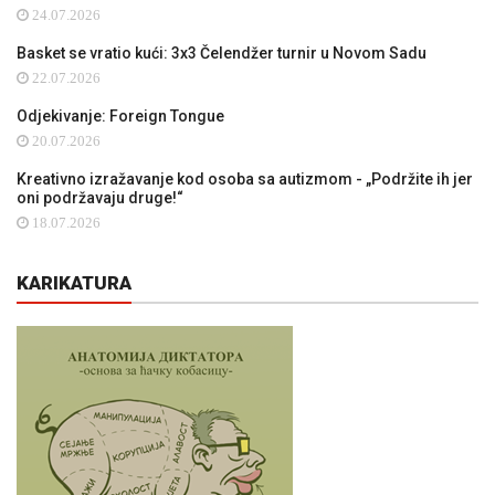
24.07.2026
Basket se vratio kući: 3x3 Čelendžer turnir u Novom Sadu
22.07.2026
Odjekivanje: Foreign Tongue
20.07.2026
Kreativno izražavanje kod osoba sa autizmom - „Podržite ih jer
oni podržavaju druge!“
18.07.2026
KARIKATURA