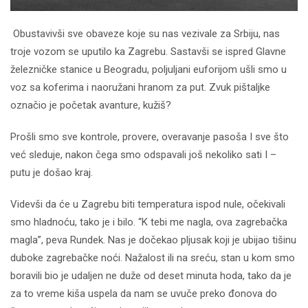
Obustavivši sve obaveze koje su nas vezivale za Srbiju, nas
troje vozom se uputilo ka Zagrebu. Sastavši se ispred Glavne
železničke stanice u Beogradu, poljuljani euforijom ušli smo u
voz sa koferima i naoružani hranom za put. Zvuk pištaljke
označio je početak avanture, kužiš?
Prošli smo sve kontrole, provere, overavanje pasoša I sve što
već sleduje, nakon čega smo odspavali još nekoliko sati I –
putu je došao kraj.
Videvši da će u Zagrebu biti temperatura ispod nule, očekivali
smo hladnoću, tako je i bilo. “K tebi me nagla, ova zagrebačka
magla”, peva Rundek. Nas je dočekao pljusak koji je ubijao tišinu
duboke zagrebačke noći. Nažalost ili na sreću, stan u kom smo
boravili bio je udaljen ne duže od deset minuta hoda, tako da je
za to vreme kiša uspela da nam se uvuče preko đonova do