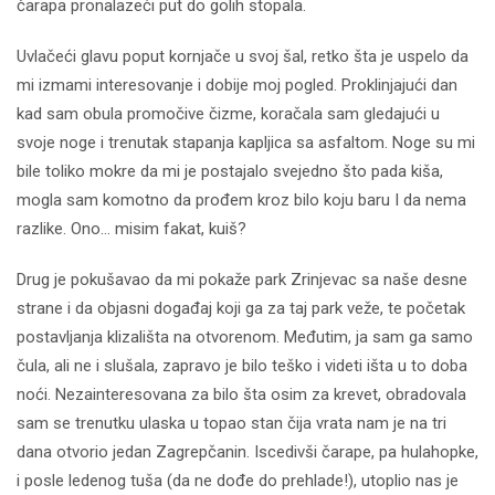
čarapa pronalazeći put do golih stopala.
Uvlačeći glavu poput kornjače u svoj šal, retko šta je uspelo da
mi izmami interesovanje i dobije moj pogled. Proklinjajući dan
kad sam obula promočive čizme, koračala sam gledajući u
svoje noge i trenutak stapanja kapljica sa asfaltom. Noge su mi
bile toliko mokre da mi je postajalo svejedno što pada kiša,
mogla sam komotno da prođem kroz bilo koju baru I da nema
razlike. Ono… misim fakat, kuiš?
Drug je pokušavao da mi pokaže park Zrinjevac sa naše desne
strane i da objasni događaj koji ga za taj park veže, te početak
postavljanja klizališta na otvorenom. Međutim, ja sam ga samo
čula, ali ne i slušala, zapravo je bilo teško i videti išta u to doba
noći. Nezainteresovana za bilo šta osim za krevet, obradovala
sam se trenutku ulaska u topao stan čija vrata nam je na tri
dana otvorio jedan Zagrepčanin. Iscedivši čarape, pa hulahopke,
i posle ledenog tuša (da ne dođe do prehlade!), utoplio nas je