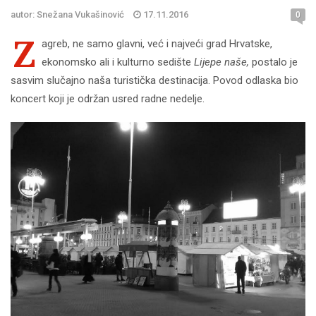
autor: Snežana Vukašinović
17.11.2016
0
Z
agreb, ne samo glavni, već i najveći grad Hrvatske,
ekonomsko ali i kulturno sedište
Lijepe naše,
postalo je
sasvim slučajno naša turistička destinacija. Povod odlaska bio
koncert koji je održan usred radne nedelje.