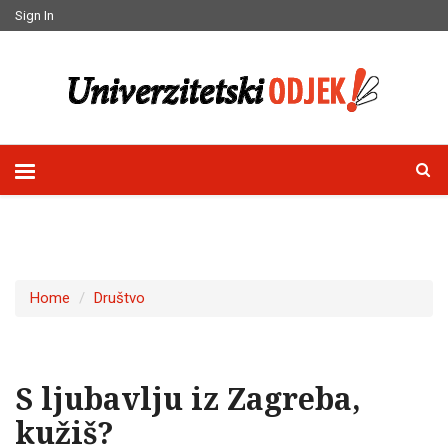
Sign In
Home
Društvo
S ljubavlju iz Zagreba,
kužiš?