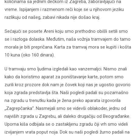
količinama sa jednim dečkom iz Zagreba, zaboravljajući na
vreme. Ispijanjem i razmenom reči koje se u njihovom jeziku
razlikuju od našeg, zabavi nikada nije došao kraj.
Sećajući se posete Areni koju smo prethodno obišli setili smo
se i razloga dolaska. Međutim, naša vožnja tramvajem do tamo
morala je biti prepričana. Karta za tramvaj mora se kupiti i košta
10 kuna (oko 160 dinara).
U tramvaju smo ljudima izgledali kao vanzemaljci. Nismo znali
kako da koristimo aparat za poništavanje karte, potom smo
zurili kroz prozore dok nam je čovek koji nas je ugostio govorio
koja zgrada predstavlja šta. Naši pogledi padali su pozamašno
na zgradu u trenutku kada je žena preko aparata izgovorila
„Zagrepčanka“. Nasmejali smo se videvši oblakoder, jednu od
najviših zgrada u Zagrebu, ali daleko drugačiju od Beograđanke.
Uporna kiša odbijala se o zastakljenu zgradu čiji vrh smo videli
izvijanjem vrata poput noja. Dok su naši pogledi žurno padali na