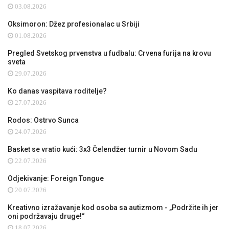
03.08.2026
Oksimoron: Džez profesionalac u Srbiji
01.08.2026
Pregled Svetskog prvenstva u fudbalu: Crvena furija na krovu
sveta
29.07.2026
Ko danas vaspitava roditelje?
27.07.2026
Rodos: Ostrvo Sunca
24.07.2026
Basket se vratio kući: 3x3 Čelendžer turnir u Novom Sadu
22.07.2026
Odjekivanje: Foreign Tongue
20.07.2026
Kreativno izražavanje kod osoba sa autizmom - „Podržite ih jer
oni podržavaju druge!“
18.07.2026