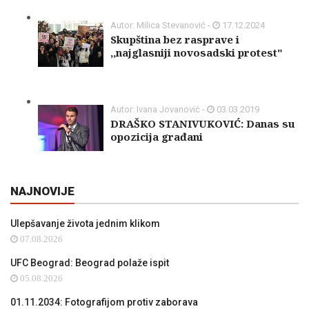
Autor: Milica Stevanović -
17.12.2024
Skupština bez rasprave i
,,najglasniji novosadski protest"
Autor: Ivana Jovanović -
03.03.2019
DRAŠKO STANIVUKOVIĆ: Danas su
opozicija građani
NAJNOVIJE
Ulepšavanje života jednim klikom
07.08.2026
UFC Beograd: Beograd polaže ispit
05.08.2026
01.11.2034: Fotografijom protiv zaborava