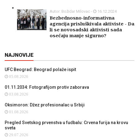
Autor: Božidar Milovac -
16.12.2024
Bezbednosno-informativna
agencija prisluškivala aktiviste - Da
li se novosadski aktivisti sada
osećaju manje sigurno?
NAJNOVIJE
UFC Beograd: Beograd polaže ispit
05.08.2026
01.11.2034: Fotografijom protiv zaborava
03.08.2026
Oksimoron: Džez profesionalac u Srbiji
01.08.2026
Pregled Svetskog prvenstva u fudbalu: Crvena furija na krovu
sveta
29.07.2026