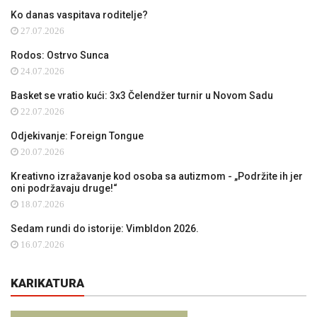
Ko danas vaspitava roditelje?
27.07.2026
Rodos: Ostrvo Sunca
24.07.2026
Basket se vratio kući: 3x3 Čelendžer turnir u Novom Sadu
22.07.2026
Odjekivanje: Foreign Tongue
20.07.2026
Kreativno izražavanje kod osoba sa autizmom - „Podržite ih jer
oni podržavaju druge!“
18.07.2026
Sedam rundi do istorije: Vimbldon 2026.
16.07.2026
KARIKATURA