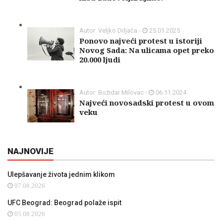
Autor: Veljko Drljača -
25.01.2025
Ponovo najveći protest u istoriji
Novog Sada: Na ulicama opet preko
20.000 ljudi
Autor: Božidar Milovac -
06.11.2024
Najveći novosadski protest u ovom
veku
NAJNOVIJE
Ulepšavanje života jednim klikom
07.08.2026
UFC Beograd: Beograd polaže ispit
05.08.2026