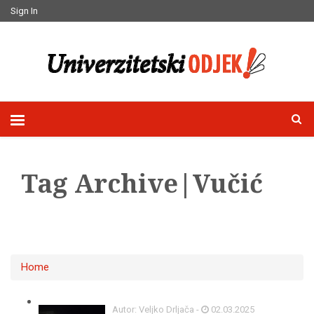
Sign In
Tag Archive|Vučić
Home
Autor: Veljko Drljača -
02.03.2025