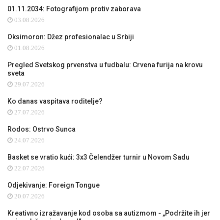
01.11.2034: Fotografijom protiv zaborava
03.08.2026
Oksimoron: Džez profesionalac u Srbiji
01.08.2026
Pregled Svetskog prvenstva u fudbalu: Crvena furija na krovu
sveta
29.07.2026
Ko danas vaspitava roditelje?
27.07.2026
Rodos: Ostrvo Sunca
24.07.2026
Basket se vratio kući: 3x3 Čelendžer turnir u Novom Sadu
22.07.2026
Odjekivanje: Foreign Tongue
20.07.2026
Kreativno izražavanje kod osoba sa autizmom - „Podržite ih jer