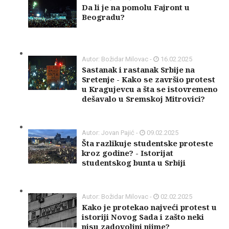
Da li je na pomolu Fajront u
Beogradu?
Autor: Božidar Milovac -
16.02.2025
Sastanak i rastanak Srbije na
Sretenje - Kako se završio protest
u Kragujevcu a šta se istovremeno
dešavalo u Sremskoj Mitrovici?
Autor: Jovan Pajić -
09.02.2025
Šta razlikuje studentske proteste
kroz godine? - Istorijat
studentskog bunta u Srbiji
Autor: Božidar Milovac -
02.02.2025
Kako je protekao najveći protest u
istoriji Novog Sada i zašto neki
nisu zadovoljni njime?