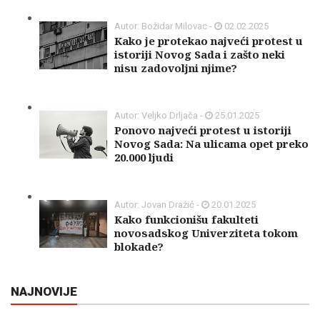
Autor: Božidar Milovac -
02.02.2025
Kako je protekao najveći protest u
istoriji Novog Sada i zašto neki
nisu zadovoljni njime?
Autor: Veljko Drljača -
25.01.2025
Ponovo najveći protest u istoriji
Novog Sada: Na ulicama opet preko
20.000 ljudi
Autor: Jovan Dražić -
20.01.2025
Kako funkcionišu fakulteti
novosadskog Univerziteta tokom
blokade?
NAJNOVIJE