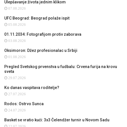
Ulepšavanje života jednim klikom
07.08.2026
UFC Beograd: Beograd polaže ispit
05.08.2026
01.11.2034: Fotografijom protiv zaborava
03.08.2026
Oksimoron: Džez profesionalac u Srbiji
01.08.2026
Pregled Svetskog prvenstva u fudbalu: Crvena furija na krovu
sveta
29.07.2026
Ko danas vaspitava roditelje?
27.07.2026
Rodos: Ostrvo Sunca
24.07.2026
Basket se vratio kući: 3x3 Čelendžer turnir u Novom Sadu
22.07.2026