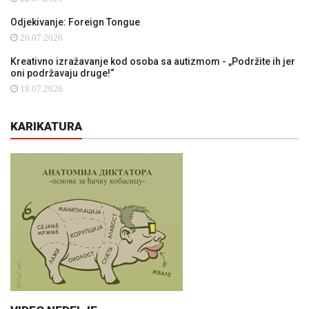
Odjekivanje: Foreign Tongue
20.07.2026
Kreativno izražavanje kod osoba sa autizmom - „Podržite ih jer
oni podržavaju druge!“
18.07.2026
KARIKATURA