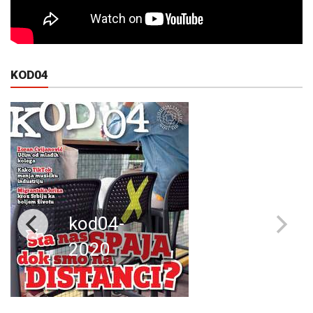
KOD04
kod04-
2020