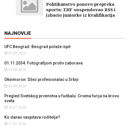
Politikanstvo ponovo prepreka
sportu: EHF suspendovao RSS i
izbacio juniorke iz kvalifikacija
NAJNOVIJE
UFC Beograd: Beograd polaže ispit
05.08.2026
01.11.2034: Fotografijom protiv zaborava
03.08.2026
Oksimoron: Džez profesionalac u Srbiji
01.08.2026
Pregled Svetskog prvenstva u fudbalu: Crvena furija na krovu
sveta
29.07.2026
Ko danas vaspitava roditelje?
27.07.2026