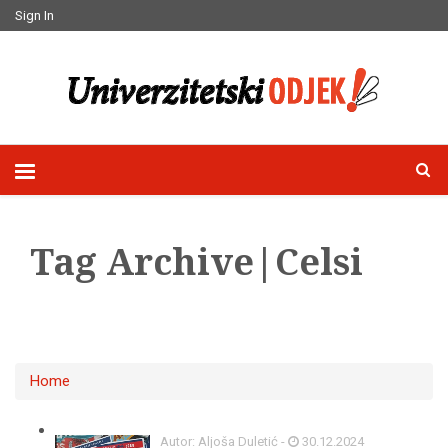
Sign In
Tag Archive|Celsi
Home
Autor: Aljoša Duletić -
30.12.2024