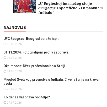
„U Engleskoj ima nečeg što je
drugačije i specifično - i u panku i u
fudbalu"
NAJNOVIJE
UFC Beograd: Beograd polaže ispit
05.08.2026
01.11.2034: Fotografijom protiv zaborava
03.08.2026
Oksimoron: Džez profesionalac u Srbiji
01.08.2026
Pregled Svetskog prvenstva u fudbalu: Crvena furija na krovu
sveta
29.07.2026
Ko danas vaspitava roditelje?
27.07.2026