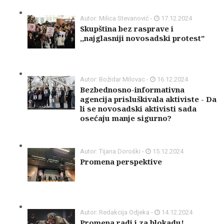
Autor: Milica Stevanović -
17.12.2024
Skupština bez rasprave i
,,najglasniji novosadski protest"
Autor: Božidar Milovac -
16.12.2024
Bezbednosno-informativna
agencija prisluškivala aktiviste - Da
li se novosadski aktivisti sada
osećaju manje sigurno?
Autor: Tijana Doroški -
15.12.2024
Promena perspektive
Autor: Redakcija Odjeka -
14.12.2024
Promena radi i za blokadu!