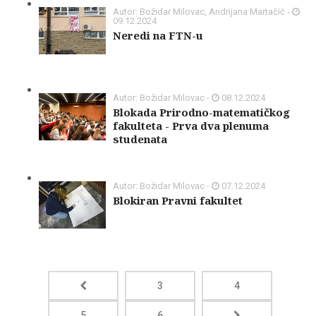
Autor: Božidar Milovac, Andrijana Martačić -
09.12.2024
Neredi na FTN-u
Autor: Božidar Milovac -
08.12.2024
Blokada Prirodno-matematičkog
fakulteta - Prva dva plenuma
studenata
Autor: Božidar Milovac -
07.12.2024
Blokiran Pravni fakultet
3
4
5
6