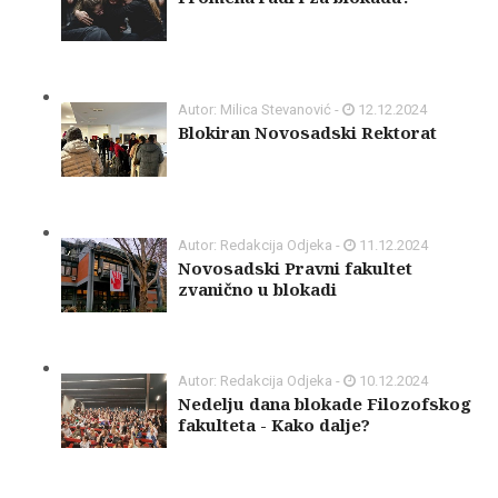
Autor: Milica Stevanović -
12.12.2024
Blokiran Novosadski Rektorat
Autor: Redakcija Odjeka -
11.12.2024
Novosadski Pravni fakultet
zvanično u blokadi
Autor: Redakcija Odjeka -
10.12.2024
Nedelju dana blokade Filozofskog
fakulteta - Kako dalje?