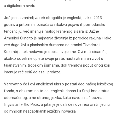
u digitalnom svetu.
Još jedna zanimljiva reč obogatila je engleski jezik u 2013.
godini, a pritom ne označava nikakvu pojavu ili pomodarsku
tendenciju, već imenuje malog krznenog sisara iz Južne
Amerike! Olingito je najmanja životinja iz porodice rakuna i, iako
već dugo živi u planinskim šumama na granici Ekvadora i
Kolumbije, tek nedavno je dobila svoje ime. Ovi mali sisari će,
ukoliko čovek ne uplete svoje prste, nastaviti miran život u
tajanstvenim, tropskim šumama, dok trendovi poput onog koji
imenuje reč
selfi
dolaze i prolaze.
Verovatno će i ovi anglicizmi ubrzo postati deo našeg leksičkog
fonda, s obzirom na to da engleski danas i u Srbiji ima status
odomaćenog, a ne stranog jezika, kako navodi naš poznati
lingvista Tvrtko Prćić, a pitanje je da li će i ove reči činiti i jednu
od mnogih neadaptiranih jezičkih inovacija.