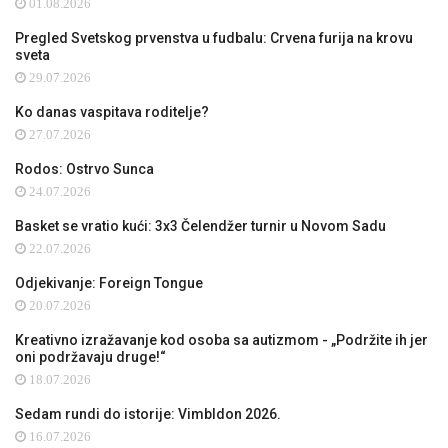
01.08.2026
Pregled Svetskog prvenstva u fudbalu: Crvena furija na krovu
sveta
29.07.2026
Ko danas vaspitava roditelje?
27.07.2026
Rodos: Ostrvo Sunca
24.07.2026
Basket se vratio kući: 3x3 Čelendžer turnir u Novom Sadu
22.07.2026
Odjekivanje: Foreign Tongue
20.07.2026
Kreativno izražavanje kod osoba sa autizmom - „Podržite ih jer
oni podržavaju druge!“
18.07.2026
Sedam rundi do istorije: Vimbldon 2026.
16.07.2026