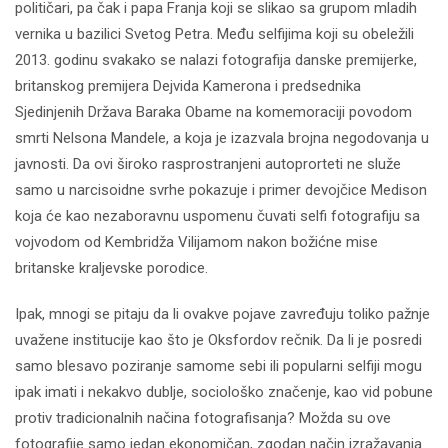
političari, pa čak i papa Franja koji se slikao sa grupom mladih
vernika u bazilici Svetog Petra. Među selfijima koji su obeležili
2013. godinu svakako se nalazi fotografija danske premijerke,
britanskog premijera Dejvida Kamerona i predsednika
Sjedinjenih Država Baraka Obame na komemoraciji povodom
smrti Nelsona Mandele, a koja je izazvala brojna negodovanja u
javnosti. Da ovi široko rasprostranjeni autoprorteti ne služe
samo u narcisoidne svrhe pokazuje i primer devojčice Medison
koja će kao nezaboravnu uspomenu čuvati selfi fotografiju sa
vojvodom od Kembridža Vilijamom nakon božićne mise
britanske kraljevske porodice.
Ipak, mnogi se pitaju da li ovakve pojave zavređuju toliko pažnje
uvažene institucije kao što je Oksfordov rečnik. Da li je posredi
samo blesavo poziranje samome sebi ili popularni selfiji mogu
ipak imati i nekakvo dublje, sociološko značenje, kao vid pobune
protiv tradicionalnih načina fotografisanja? Možda su ove
fotografije samo jedan ekonomičan, zgodan način izražavanja