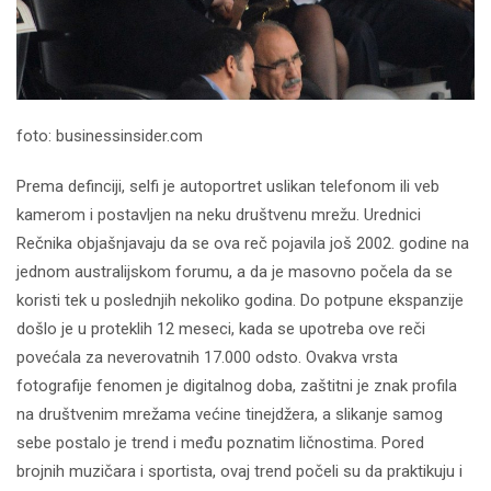
foto: businessinsider.com
Prema definciji, selfi je autoportret uslikan telefonom ili veb
kamerom i postavljen na neku društvenu mrežu. Urednici
Rečnika objašnjavaju da se ova reč pojavila još 2002. godine na
jednom australijskom forumu, a da je masovno počela da se
koristi tek u poslednjih nekoliko godina. Do potpune ekspanzije
došlo je u proteklih 12 meseci, kada se upotreba ove reči
povećala za neverovatnih 17.000 odsto. Ovakva vrsta
fotografije fenomen je digitalnog doba, zaštitni je znak profila
na društvenim mrežama većine tinejdžera, a slikanje samog
sebe postalo je trend i među poznatim ličnostima. Pored
brojnih muzičara i sportista, ovaj trend počeli su da praktikuju i