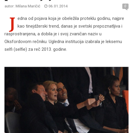
autor: Milana Maričić
06.01.2014
0
J
edna od pojava koja je obeležila proteklu godinu, najpre
kao tinejdžerski trend, danas je svetski prepoznatljiva i
rasprostranjena, a dobila je i svoj zvaničan naziv u
Oksfordovom rečniku. Ugledna institucija izabrala je leksemu
selfi (selfie) za reč 2013. godine.