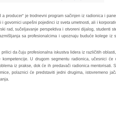
l a producer
je trodnevni program sačinjen iz radionica i pane
”
 i govornici uspešni pojedinci iz sveta umetnosti, ali i korporat
ski rad, sučeljavanje perspektiva i otvoreni dijalog, studenti s
azmišljanja sa profesionalcima i upoznaju buduće kolege iz 
ilici da čuju profesionalna iskustva lidera iz različitih oblasti, 
ne kompetencije. U drugom segmentu radionica, učesnici će 
blema iz prakse, dok će ih predavači radionica mentorisati. 
umice, polaznici će predstaviti jedni drugima, istovremeno jač
anja.