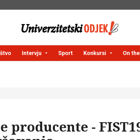
štvo
Intervju
Sport
Konkursi
On th
e producente - FIST1