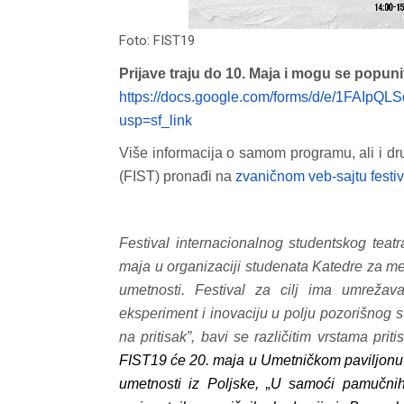
Foto: FIST19
Prijave traju do 10. Maja i mogu se popuni
https://docs.google.com/forms/d/e/1FAI
usp=sf_link
Više informacija o samom programu, ali i dr
(FIST) pronađi na
zvaničnom veb-sajtu festi
d04-
kod04-
016
2017
Festival internacionalnog studentskog tea
maja u organizaciji studenata Katedre za men
umetnosti. Festival za cilj ima umrežava
eksperiment i inovaciju u polju pozorišnog s
na pritisak”, bavi se različitim vrstama p
FIST19 će 20. maja u Umetničkom paviljon
umetnosti iz Poljske, „U samoći pamučnih