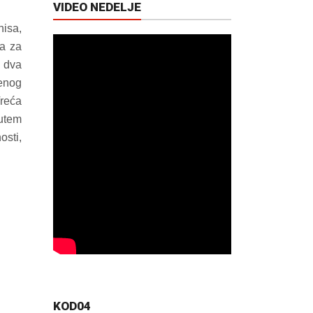
VIDEO NEDELJE
nisa,
na za
u dva
đenog
Treća
putem
osti,
KOD04