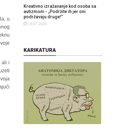
Kreativno izražavanje kod osoba sa
autizmom - „Podržite ih jer oni
podržavaju druge!“
la, u
18.07.2026
ivnog
teknu
svoje
KARIKATURA
ali i
uzeti
Svoja
ajući