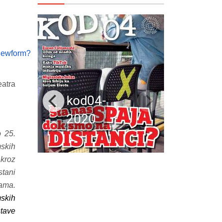
iewform?
eatra
kod04-
2020
o 25.
mskih
kroz
stani
nama.
mskih
tave