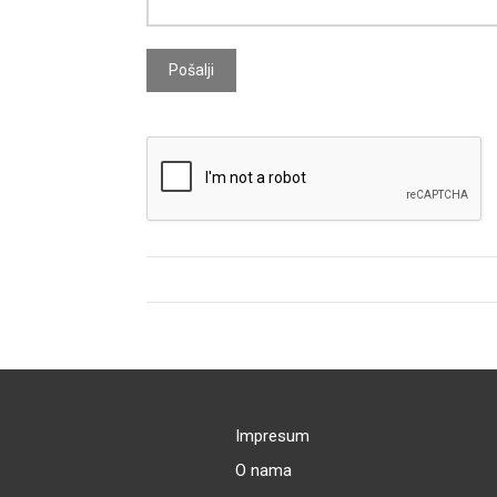
Pošalji
Impresum
O nama