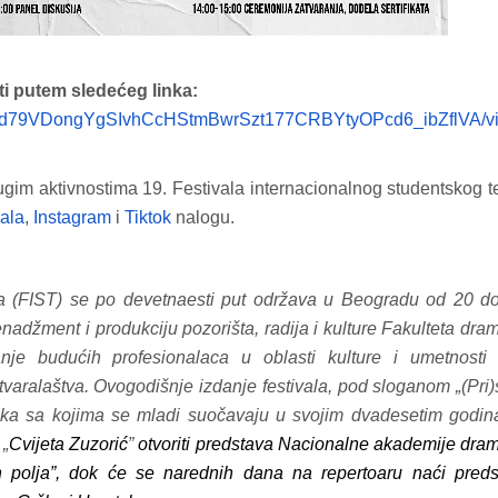
ti putem sledećeg linka:
pQLSd79VDongYgSIvhCcHStmBwrSzt177CRBYtyOPcd6_ibZflVA/v
ugim aktivnostima 19. Festivala internacionalnog studentskog t
vala
,
Instagram
i
Tiktok
nalogu.
kod04-
kod04-
2018
2019
tra (FIST) se po devetnaesti put održava u Beogradu od 20 d
adžment i produkciju pozorišta, radija i kulture Fakulteta dra
nje budućih profesionalaca u oblasti kulture i umetnosti 
tvaralaštva. Ovogodišnje izdanje festivala, pod sloganom „(Pri)
ritiska sa kojima se mladi suočavaju u svojim dvadesetim godi
u
„
Cvijeta Zuzorić
”
otvoriti predstava Nacionalne akademije dra
 polja”, dok će se narednih dana na repertoaru naći preds