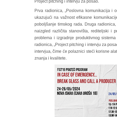
Project pitching i intervju za posao.
Prva radionica,
Poslovna komunikacija i o
„
ukazujući na važnost efikasne komunikaci
poboljšanje timskog rada. Druga radionica
naizgled različita stanovišta, rediteljski 
problema i izgradnje produktivnog sistema 
radionica,
Project pitching i intervju za pos
„
intervjua, čime će polaznici steći korisne ala
znanja i kvalitete.