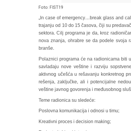
Foto: FIST19
In case of emergency…break glass and cal
„
trajanju od 10 do 15 časova, čiji su predavači
sektora. Cilj programa je da, kroz radioničar
nova znanja, ohrabre se da podele svoja r
branše.
Polaznici programa će na radionicama biti u pr
savladaju nove veštine i razviju sopstve
aktivnog učešća u rešavanju konkretnog pro
rešenja, zaključke, ali i potencijalne nedo
veštine javnog govorenja i međusobnog sluš
Teme radionica su sledeće:
Poslovna komunikacija i odnosi u timu;
Kreativni proces i decision making;