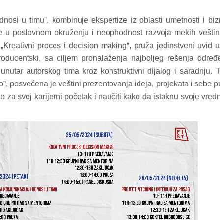
dnosi u timu
, kombinuje ekspertize iz oblasti umetnosti i biz
”
je u poslovnom okruženju i neophodnost razvoja mekih vešti
,
Kreativni proces i decision making
, pruža jedinstveni uvid 
„
”
i producentski, sa ciljem pronalaženja najboljeg rešenja odre
unutar autorskog tima kroz konstruktivni dijalog i saradnju. 
ao
, posvećena je veštini prezentovanja ideja, projekata i sebe 
”
te za svoj karijerni početak i naučiti kako da istaknu svoje vredn