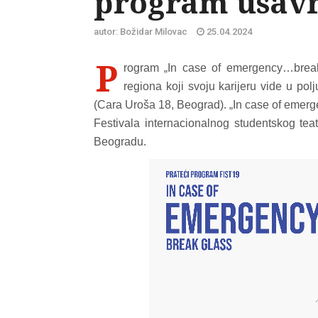
program usav
autor: Božidar Milovac
25.04.2024
P
rogram
In case of emergency…break
„
regiona koji svoju karijeru vide u pol
(Cara Uroša 18, Beograd).
In case of emer
„
Festivala internacionalnog studentskog tea
Beogradu.