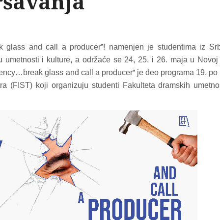
ršavanja
 glass and call a producer
! namenjen je studentima iz Srb
”
ju umetnosti i kulture, a održaće se 24, 25. i 26. maja u Novoj 
gency…break glass and call a producer
je deo programa 19. po
”
tra (FIST) koji organizuju studenti Fakulteta dramskih umetno