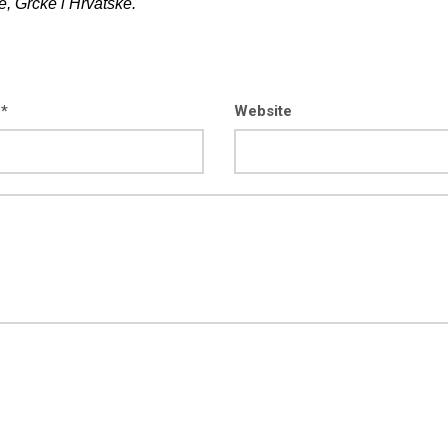
, Grčke i Hrvatske.
 *
Website