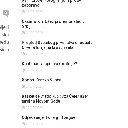
01.11.2034: Fotografijom protiv
zaborava
03.08.2026
0
Oksimoron: Džez profesionalac u
Srbiji
ije i
01.08.2026
Iskri
 redu
Pregled Svetskog prvenstva u fudbalu:
Crvena furija na krovu sveta
sti u
29.07.2026
Ko danas vaspitava roditelje?
27.07.2026
Rodos: Ostrvo Sunca
24.07.2026
Basket se vratio kući: 3x3 Čelendžer
turnir u Novom Sadu
22.07.2026
Odjekivanje: Foreign Tongue
20.07.2026