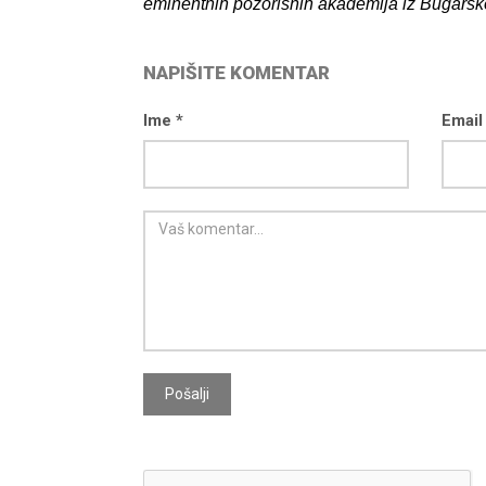
eminentnih pozorišnih akademija iz Bugarske
NAPIŠITE KOMENTAR
Ime *
Email
Pošalji