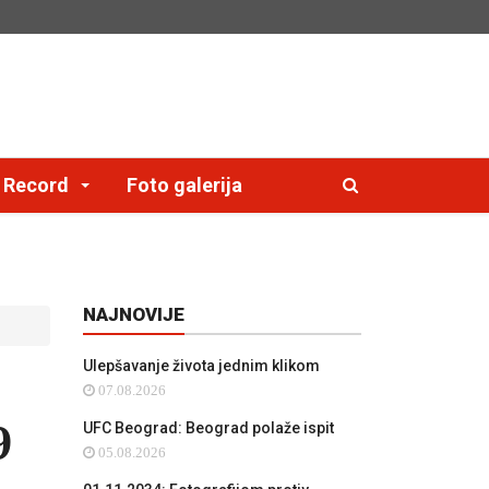
e Record
Foto galerija
NAJNOVIJE
Ulepšavanje života jednim klikom
07.08.2026
9
UFC Beograd: Beograd polaže ispit
05.08.2026