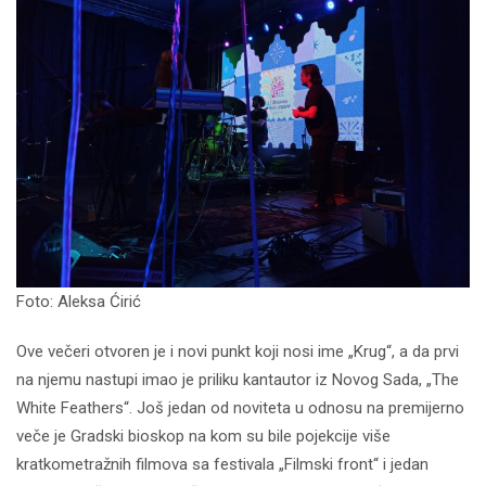
Foto: Aleksa Ćirić
Ove večeri otvoren je i novi punkt koji nosi ime „Krug“, a da prvi
na njemu nastupi imao je priliku kantautor iz Novog Sada, „The
White Feathers“. Još jedan od noviteta u odnosu na premijerno
veče je Gradski bioskop na kom su bile pojekcije više
kratkometražnih filmova sa festivala „Filmski front“ i jedan