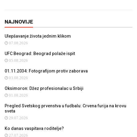
NAJNOVIJE
Ulepšavanje života jednim klikom
07.08.2026
UFC Beograd: Beograd polaže ispit
05.08.2026
01.11.2034: Fotografijom protiv zaborava
03.08.2026
Oksimoron: Džez profesionalac u Srbiji
01.08.2026
Pregled Svetskog prvenstva u fudbalu: Crvena furija na krovu
sveta
29.07.2026
Ko danas vaspitava roditelje?
27.07.2026