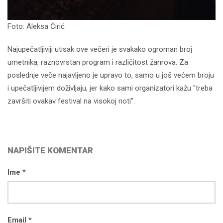
Foto: Aleksa Ćirić
Najupečatljiviji utisak ove večeri je svakako ogroman broj
umetnika, raznovrstan program i različitost žanrova. Za
poslednje veče najavljeno je upravo to, samo u još većem broju
i upečatljivijem doživljaju, jer kako sami organizatori kažu "treba
završiti ovakav festival na visokoj noti".
NAPIŠITE KOMENTAR
Ime *
Email *