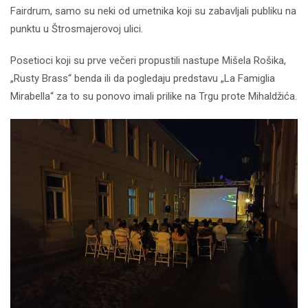
Fairdrum, samo su neki od umetnika koji su zabavljali publiku na
punktu u Štrosmajerovoj ulici.
Posetioci koji su prve večeri propustili nastupe Mišela Rošika,
„Rusty Brass“ benda ili da pogledaju predstavu „La Famiglia
Mirabella“ za to su ponovo imali prilike na Trgu prote Mihaldžića.