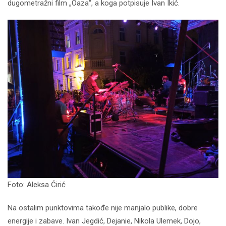
dugometražni film „Oaza“, a koga potpisuje Ivan Ikić.
Foto: Aleksa Ćirić
Na ostalim punktovima takođe nije manjalo publike, dobre
energije i zabave. Ivan Jegdić, Dejanie, Nikola Ulemek, Dojo,