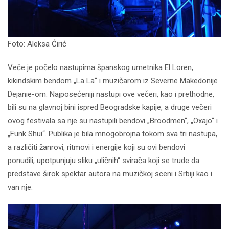
Foto: Aleksa Ćirić
Veče je počelo nastupima španskog umetnika El Loren,
kikindskim bendom „La La“ i muzičarom iz Severne Makedonije
Dejanie-om. Najposećeniji nastupi ove večeri, kao i prethodne,
bili su na glavnoj bini ispred Beogradske kapije, a druge večeri
ovog festivala sa nje su nastupili bendovi „Broodmen“, „Oxajo“ i
„Funk Shui“. Publika je bila mnogobrojna tokom sva tri nastupa,
a različiti žanrovi, ritmovi i energije koji su ovi bendovi
ponudili, upotpunjuju sliku „uličnih“ svirača koji se trude da
predstave širok spektar autora na muzičkoj sceni i Srbiji kao i
van nje.