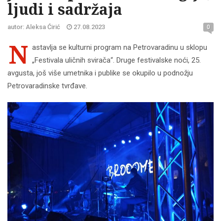
ljudi i sadržaja
autor: Aleksa Ćirić
27.08.2023
0
N
astavlja se kulturni program na Petrovaradinu u sklopu
„Festivala uličnih svirača“. Druge festivalske noći, 25.
avgusta, još više umetnika i publike se okupilo u podnožju
Petrovaradinske tvrđave.