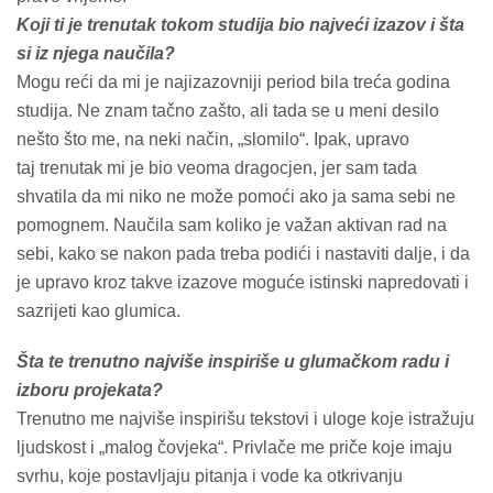
Koji ti je trenutak tokom studija bio najveći izazov i šta
si iz njega naučila?
Mogu reći da mi je najizazovniji period bila treća godina
studija. Ne znam tačno zašto, ali tada se u meni desilo
nešto što me, na neki način, „slomilo“. Ipak, upravo
taj
trenutak mi je bio veoma dragocjen, jer sam tada
shvatila da mi niko ne može pomoći ako ja sama sebi ne
pomognem. Naučila sam koliko je važan aktivan rad na
sebi, kako se nakon pada treba podići i nastaviti dalje, i da
je upravo kroz takve izazove moguće istinski napredovati i
sazrijeti kao glumica.
Šta te trenutno najviše inspiriše u glumačkom radu i
izboru projekata?
Trenutno me najviše inspirišu tekstovi i uloge koje istražuju
ljudskost i „malog čovjeka“. Privlače me priče koje imaju
svrhu, koje postavljaju pitanja i vode ka otkrivanju