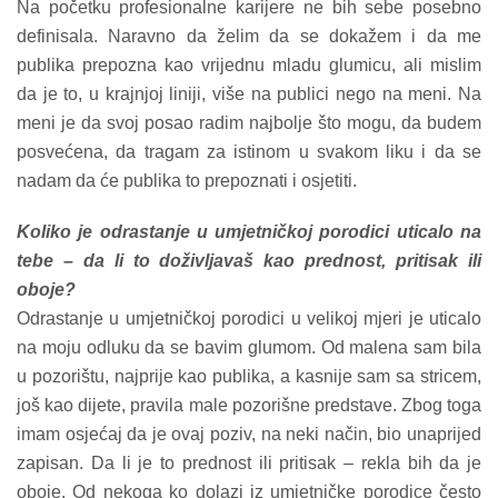
Na početku profesionalne karijere ne bih sebe posebno
definisala. Naravno da želim da se dokažem i da me
publika prepozna kao vrijednu mladu glumicu, ali mislim
da je to, u krajnjoj liniji, više na publici nego na meni. Na
meni je da svoj posao radim najbolje što mogu, da budem
posvećena, da tragam za istinom u svakom liku i da se
nadam da će publika to prepoznati i osjetiti.
Koliko je odrastanje u umjetničkoj porodici uticalo na
tebe – da li to doživljavaš kao prednost, pritisak ili
oboje?
Odrastanje u umjetničkoj porodici u velikoj mjeri je uticalo
na moju odluku da se bavim glumom. Od malena sam bila
u pozorištu, najprije kao publika, a kasnije sam sa stricem,
još kao dijete, pravila male pozorišne predstave. Zbog toga
imam osjećaj da je ovaj poziv, na neki način, bio unaprijed
zapisan. Da li je to prednost ili pritisak – rekla bih da je
oboje. Od nekoga ko dolazi iz umjetničke porodice često