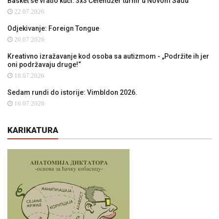
Basket se vratio kući: 3x3 Čelendžer turnir u Novom Sadu
22.07.2026
Odjekivanje: Foreign Tongue
20.07.2026
Kreativno izražavanje kod osoba sa autizmom - „Podržite ih jer
oni podržavaju druge!“
18.07.2026
Sedam rundi do istorije: Vimbldon 2026.
16.07.2026
KARIKATURA