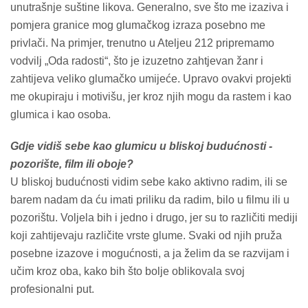
unutrašnje suštine likova. Generalno, sve što me izaziva i
pomjera granice mog glumačkog izraza posebno me
privlači. Na primjer, trenutno u Ateljeu 212 pripremamo
vodvilj „Oda radosti“, što je izuzetno zahtjevan žanr i
zahtijeva veliko glumačko umijeće. Upravo ovakvi projekti
me okupiraju i motivišu, jer kroz njih mogu da rastem i kao
glumica i kao osoba.
Gdje vidiš sebe kao glumicu u bliskoj budućnosti -
pozorište, film ili oboje?
U bliskoj budućnosti vidim sebe kako aktivno radim, ili se
barem nadam da ću imati priliku da radim, bilo u filmu ili u
pozorištu. Voljela bih i jedno i drugo, jer su to različiti mediji
koji zahtijevaju različite vrste glume. Svaki od njih pruža
posebne izazove i mogućnosti, a ja želim da se razvijam i
učim kroz oba, kako bih što bolje oblikovala svoj
profesionalni put.