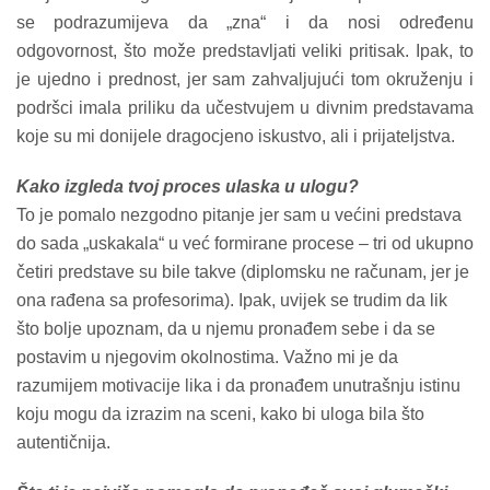
se podrazumijeva da „zna“ i da nosi određenu
odgovornost, što može predstavljati veliki pritisak. Ipak, to
je ujedno i prednost, jer sam zahvaljujući tom okruženju i
podršci imala priliku da učestvujem u divnim predstavama
koje su mi donijele dragocjeno iskustvo, ali i prijateljstva.
Kako izgleda tvoj proces ulaska u ulogu?
To je pomalo nezgodno pitanje jer sam u većini predstava
do sada „uskakala“ u već formirane procese – tri od ukupno
četiri predstave su bile takve (diplomsku ne računam, jer je
ona rađena sa profesorima). Ipak, uvijek se trudim da lik
što bolje upoznam, da u njemu pronađem sebe i da se
postavim u njegovim okolnostima. Važno mi je da
razumijem motivacije lika i da pronađem unutrašnju istinu
koju mogu da izrazim na sceni, kako bi uloga bila što
autentičnija.