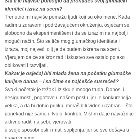
Šta ti je najviše pomoglo da pronađeš svoj glumački
identitet i izraz na sceni?
Trenutno mi najviše pomažu ljudi koji su oko mene. Kada
radim u zdravom i podržavajućem okruženju, osjećam se
slobodno da eksperimentišem i da se izrazim na najbolji
mogući način. Što se tiče mog glumačkog identiteta i
izraza, moj najveći cilj je da budem iskrena na sceni.
Vjerujem da će se kroz rad i iskustvo sve ostalo polako
oblikovati i razvijati.
Kakav je osjećaj biti mlada žena na početku glumačke
karijere danas – i sa čime se najčešće susrećeš?
Svaki početak je težak i iziskuje mnogo truda. Donosi i
nesigurnosti, pogotovo u našem poslu, jer je konkurencija
velika, a da bi dobio priliku, moraš biti viđen i izabran – što
ponekad nije samo u tvojoj kontroli. Mislim da je najvažnije
aktivno raditi na sebi, vjerovati
u svoje sposobnosti i imati strpljenja, jer se sve dešava u
pravo vrijeme.