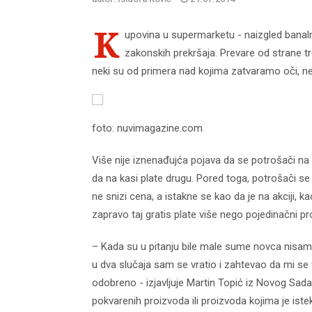
K
upovina u supermarketu - naizgled banaln
zakonskih prekršaja. Prevare od strane trg
neki su od primera nad kojima zatvaramo oči, ne
foto: nuvimagazine.com
Više nije iznenađujća pojava da se potrošači n
da na kasi plate drugu. Pored toga, potrošači s
ne snizi cena, a istakne se kao da je na akciji, k
zapravo taj gratis plate više nego pojedinačni pr
– Kada su u pitanju bile male sume novca nisam
u dva slučaja sam se vratio i zahtevao da mi se
odobreno - izjavljuje Martin Topić iz Novog Sada
pokvarenih proizvoda ili proizvoda kojima je istek