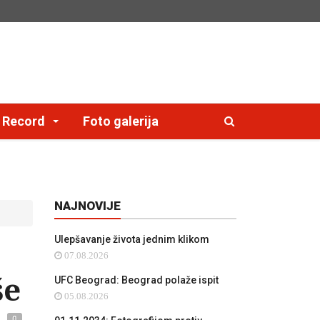
e Record
Foto galerija
NAJNOVIJE
Ulepšavanje života jednim klikom
07.08.2026
še
UFC Beograd: Beograd polaže ispit
05.08.2026
0