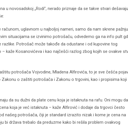
 u novosadskoj „Rodi”, nerado priznaje da se takve stvari dešavaju, 
še:
ve računom, uglavnom u najboljoj nameri, samo da nam skrene pažnju
kvim situacijama se izvinimo potrošaču, odvedemo ga na info pult g
 razlike. Potrošač može takođe da odustane i od kupovine tog
tio – kaže Kosanovićeva i kao najčešći razlog zbog kojih se ovakve stv
štitu potrošača Vojvodine, Mladena Alfirovića, to je sve češća poja
o Zakonu o zaštiti potrošača i Zakonu o trgovini, kao i propisima koji
znaju da su dužni da plate cenu koja je istaknuta na rafu. Oni mogu da
cena koja je već istaknuta – kaže Alfirović i dodaje da trgovci često
kod našeg potrošača, čiji je standard izrazito nizak i kome je cena na
ju bi država trebalo da preduzme kako bi rešila problem ovakvog