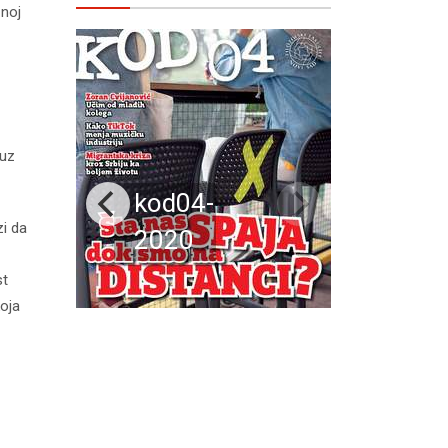
šnoj
 uz
kod04-
zi da
2020
st
koja