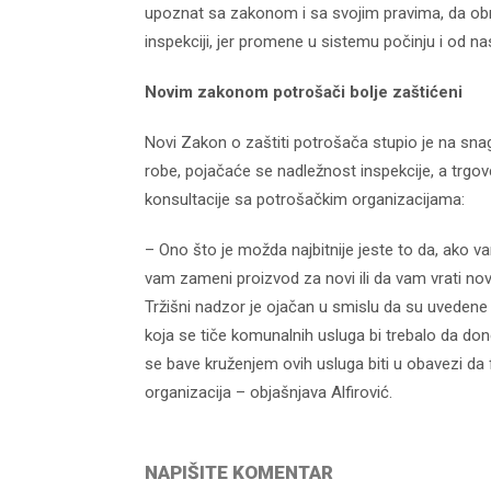
upoznat sa zakonom i sa svojim pravima, da obraća
inspekciji, jer promene u sistemu počinju i od n
Novim zakonom potrošači bolje zaštićeni
Novi Zakon o zaštiti potrošača stupio je na sn
robe, pojačaće se nadležnost inspekcije, a trgo
konsultacije sa potrošačkim organizacijama:
d04-
kod04-
– Ono što je možda najbitnije jeste to da, ako v
016
2017
vam zameni proizvod za novi ili da vam vrati no
Tržišni nadzor je ojačan u smislu da su uvedene 
koja se tiče komunalnih usluga bi trebalo da do
se bave kruženjem ovih usluga biti u obavezi da 
organizacija – objašnjava Alfirović.
NAPIŠITE KOMENTAR