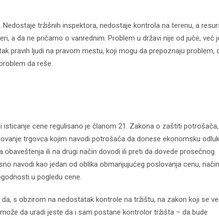
 Nedostaje tržišnih inspektora, nedostaje kontrola na terenu, a resur
eri, a da ne pričamo o vanrednim. Problem u državi nije od juče, već j
tak pravih ljudi na pravom mestu, koji mogu da prepoznaju problem, 
 problem da reše.
isticanje cene regulisano je članom 21. Zakona o zaštiti potrošača
ovanje trgovca kojim navodi potrošača da donese ekonomsku odlu
 obaveštenja ili na drugi način dovodi ili preti da dovede prosečnog
jasno navodi kao jedan od oblika obmanjujućeg poslovanja cenu, nači
pogodnosti u pogledu cene.
, s obzirom na nedostatak kontrole na tržištu, na zakon koji se v
 može da uradi jeste da i sam postane kontrolor tržišta – da bude