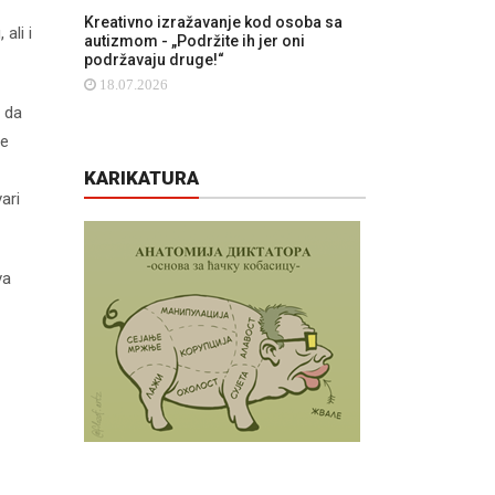
Kreativno izražavanje kod osoba sa
ali i
autizmom - „Podržite ih jer oni
podržavaju druge!“
18.07.2026
 da
de
KARIKATURA
ari
va