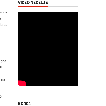
VIDEO NEDELJE
si su
e
da ga
, gde
ku
n na
eć
KOD04