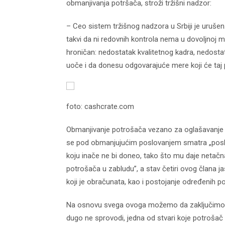
obmanjivanja potršača, stroži tržišni nadzor:
– Ceo sistem tržišnog nadzora u Srbiji je urušen.
takvi da ni redovnih kontrola nema u dovoljnoj m
hroničan: nedostatak kvalitetnog kadra, nedosta
uoče i da donesu odgovarajuće mere koji će taj
foto: cashcrate.com
Obmanjivanje potrošača vezano za oglašavanje i 
se pod obmanjujućim poslovanjem smatra „posl
koju inače ne bi doneo, tako što mu daje netačna
potrošača u zabludu”, a stav četiri ovog člana 
koji je obračunata, kao i postojanje određenih 
Na osnovu svega ovoga možemo da zaključimo da
dugo ne sprovodi, jedna od stvari koje potrošač