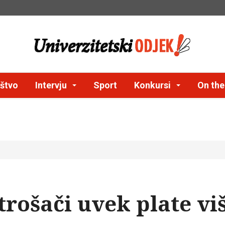
štvo
Intervju
Sport
Konkursi
On th
trošači uvek plate vi