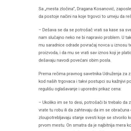
Sa „mesta zločina”, Dragana Kosanović, zaposlena
da postoje načini na koje trgovci to umeju da re
– Dešava se da se potrošač vrati sa kase sa s
nam slučajno neko ne bi napravio problem. U ta
mu saradnice odrade povraćaj novca u iznosu te
proizvoda, i da mu se vrati sav iznos koji je pla
dešavaju navodi povećani obim posla.
Prema rečima pravnog savetnika Udruženja za za
kod naših trgovaca i takvi postupci su kažnjivi p
regulišu oglašavanje i uporedni prikaz cena:
– Ukoliko im se to desi, potrošači bi trebalo da 
vrate tu robu ili da zahtevaju da im se obračuna 
zloupotrebljavaju stanje svesti koje se stvorilo 
prvom mestu. On smatra da je najbitnija mera ko