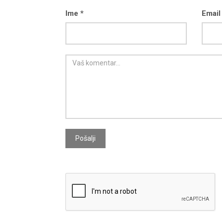
Ime *
Email
Pošalji