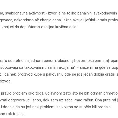
a, svakodnevna aktivnost - izvor je ne toliko banalnih, svakodnevnih
ovaca, nekorektno ažuriranje cena, lažne akcije i jeftiniji gratis proiz
 znajući da dopuštamo ozbiljna krivična dela.
a rafu susretnu sa jednom cenom, obično njihovom oku primamljivijo
e suočavaju sa takozvanim „lažnim akcijama” – sniženjima gde se uo
ao i da neki proizvod kupe u pakovanju gde se još jedan dobija gratis, 
oizvod.
 pravio problem oko toga, uglavnom zato što ne bih odmah primetio, 
 vrati odgovorajući iznos, dok sam uz sebe imao račun. Oba puta mi j
 i dodaje da su još neki problemi sa kojima se suočio bili prodaja
ao rok trajanja.