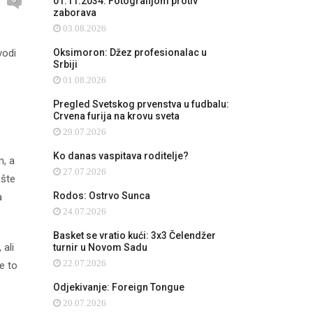
01.11.2034: Fotografijom protiv
zaborava
03.08.2026
vodi
Oksimoron: Džez profesionalac u
Srbiji
01.08.2026
Pregled Svetskog prvenstva u fudbalu:
Crvena furija na krovu sveta
29.07.2026
Ko danas vaspitava roditelje?
m, a
27.07.2026
pšte
Rodos: Ostrvo Sunca
a
24.07.2026
Basket se vratio kući: 3x3 Čelendžer
ali
turnir u Novom Sadu
22.07.2026
e to
Odjekivanje: Foreign Tongue
20.07.2026