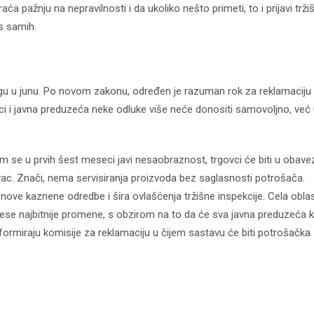
 pažnju na nepravilnosti i da ukoliko nešto primeti, to i prijavi trži
as samih.
agu u junu. Po novom zakonu, određen je razuman rok za reklamaciju
vci i javna preduzeća neke odluke više neće donositi samovoljno, već
kod04-
kod04-
am se u prvih šest meseci javi nesaobraznost, trgovci će biti u obave
2018
2019
vac. Znači, nema servisiranja proizvoda bez saglasnosti potrošača.
nove kaznene odredbe i šira ovlašćenja tržišne inspekcije. Cela obla
nese najbitnije promene, s obzirom na to da će sva javna preduzeća 
formiraju komisije za reklamaciju u čijem sastavu će biti potrošačka