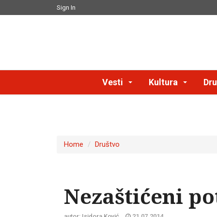
Sign In
Vesti
Kultura
Dru
Home
Društvo
Nezaštićeni po
autor: Isidora Ković
21.07.2014