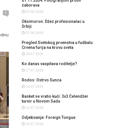
01.11.2034: Fotografijom protiv
zaborava
03.08.2026
0
Oksimoron: Džez profesionalac u
Srbiji
01.08.2026
odinu
Pregled Svetskog prvenstva u fudbalu:
Crvena furija na krovu sveta
29.07.2026
Ko danas vaspitava roditelje?
27.07.2026
Rodos: Ostrvo Sunca
24.07.2026
Basket se vratio kući: 3x3 Čelendžer
turnir u Novom Sadu
22.07.2026
Odjekivanje: Foreign Tongue
20.07.2026