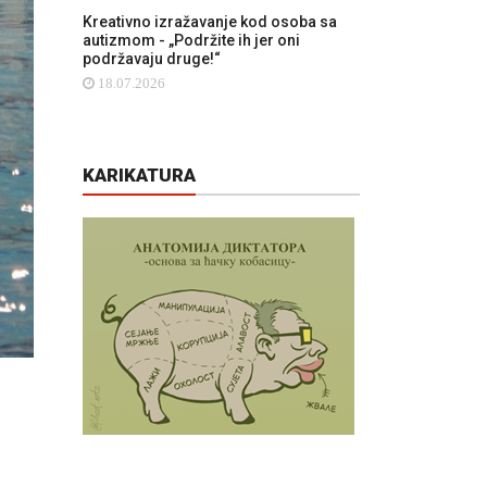
Kreativno izražavanje kod osoba sa
autizmom - „Podržite ih jer oni
podržavaju druge!“
18.07.2026
KARIKATURA