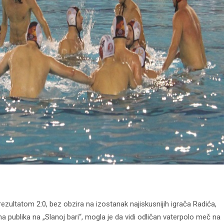
 rezultatom 2:0, bez obzira na izostanak najiskusnijih igrača Radića,
a publika na „Slanoj bari“, mogla je da vidi odličan vaterpolo meč na