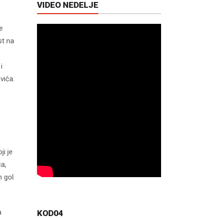
VIDEO NEDELJE
e
st na
i
vića.
ji je
a,
n gol
a
KOD04