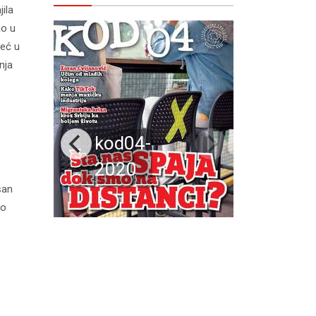
ila
ao u
već u
nja
kod04-
2020
šan
io
.