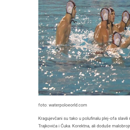
foto: waterpoloeorld.com
Kragujevčani su tako u polufinalu plej-ofa slavili
Trajkovića i Ćuka. Korektna, ali doduše malobrojn