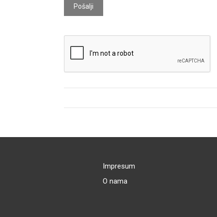
Pošalji
Impresum
O nama