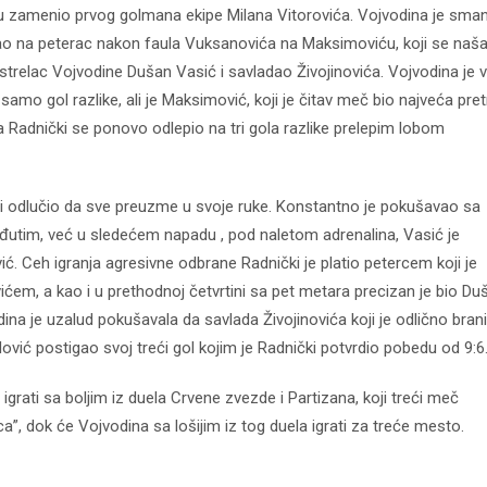
u zamenio prvog golmana ekipe Milana Vitorovića. Vojvodina je smanj
zao na peterac nakon faula Vuksanovića na Maksimoviću, koji se naš
i strelac Vojvodine Dušan Vasić i savladao Živojinovića. Vojvodina je 
o gol razlike, ali je Maksimović, koji je čitav meč bio najveća pret
 Radnički se ponovo odlepio na tri gola razlike prelepim lobom
tini odlučio da sve preuzme u svoje ruke. Konstantno je pokušavao sa
kod04-
kod04-
međutim, već u sledećem napadu , pod naletom adrenalina, Vasić je
2018
2019
ić. Ceh igranja agresivne odbrane Radnički je platio petercem koji je
m, a kao i u prethodnoj četvrtini sa pet metara precizan je bio Du
ina je uzalud pokušavala da savlada Živojinovića koji je odlično bran
ović postigao svoj treći gol kojim je Radnički potvrdio pobedu od 9:6
igrati sa boljim iz duela Crvene zvezde i Partizana, koji treći meč
ca”, dok će Vojvodina sa lošijim iz tog duela igrati za treće mesto.