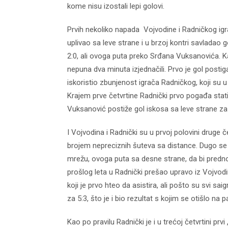
kome nisu izostali lepi golovi.
Prvih nekoliko napada Vojvodine i Radničkog igral
uplivao sa leve strane i u brzoj kontri savladao
2:0, ali ovoga puta preko Srđana Vuksanovića. Ka
nepuna dva minuta izjednačili. Prvo je gol posti
iskoristio zbunjenost igrača Radničkog, koji su u
Krajem prve četvrtine Radnički prvo pogađa st
Vuksanović postiže gol iskosa sa leve strane za 
I Vojvodina i Radnički su u prvoj polovini druge č
brojem nepreciznih šuteva sa distance. Dugo se 
mrežu, ovoga puta sa desne strane, da bi prednost
prošlog leta u Radnički prešao upravo iz Vojvod
koji je prvo hteo da asistira, ali pošto su svi sai
za 5:3, što je i bio rezultat s kojim se otišlo na 
Kao po pravilu Radnički je i u trećoj četvrtini pr