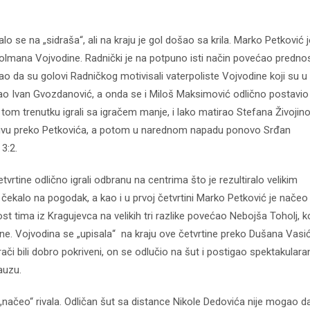
o se na „sidraša“, ali na kraju je gol došao sa krila. Marko Petković j
 golmana Vojvodine. Radnički je na potpuno isti način povećao predno
o da su golovi Radničkog motivisali vaterpoliste Vojvodine koji su u
gao Ivan Gvozdanović, a onda se i Miloš Maksimović odlično postavio 
 tom trenutku igrali sa igračem manje, i lako matirao Stefana Živojino
ativu preko Petkovića, a potom u narednom napadu ponovo Srđan
3:2.
etvrtine odlično igrali odbranu na centrima što je rezultiralo velikim
čekalo na pogodak, a kao i u prvoj četvrtini Marko Petković je načeo
 tima iz Kragujevca na velikih tri razlike povećao Nebojša Toholj, ko
ine. Vojvodina se „upisala“ na kraju ove četvrtine preko Dušana Vasić
grači bili dobro pokriveni, on se odlučio na šut i postigao spektakulara
pauzu.
vi „načeo“ rivala. Odličan šut sa distance Nikole Dedovića nije mogao d