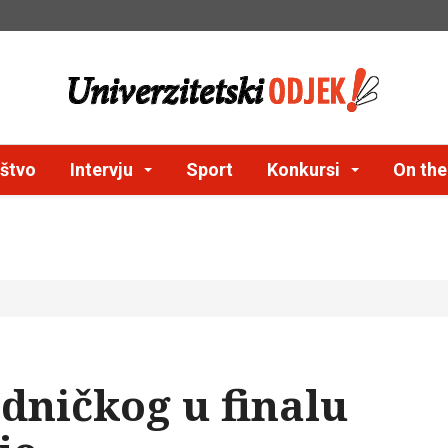
štvo
Intervju
Sport
Konkursi
On th
adničkog u finalu