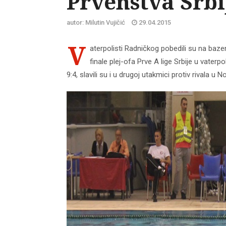
Prvenstva Srbi
autor: Milutin Vujičić
29.04.2015
V
aterpolisti Radničkog pobedili su na bazenu
finale plej-ofa Prve A lige Srbije u vater
9:4, slavili su i u drugoj utakmici protiv rivala 