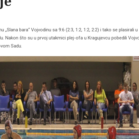
je
 „Slana bara“ Vojvodinu sa 9:6 (2:3, 1:2, 1:2, 2:2) i tako se plasirali u
polu. Nakon što su u prvoj utakmici plej-ofa u Kragujevcu pobedili Vojv
u Novom Sadu.