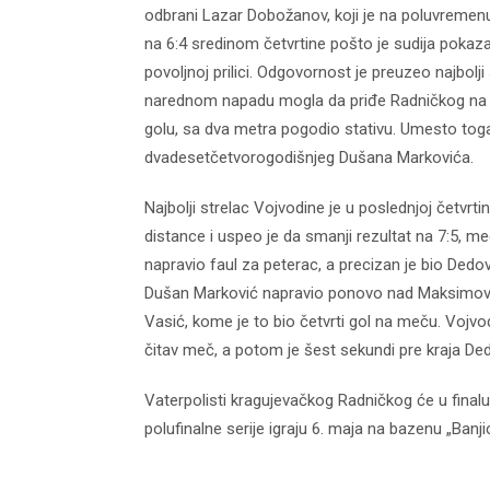
odbrani Lazar Dobožanov, koji je na poluvremen
na 6:4 sredinom četvrtine pošto je sudija poka
povoljnoj prilici. Odgovornost je preuzeo najbolj
narednom napadu mogla da priđe Radničkog na sam
golu, sa dva metra pogodio stativu. Umesto toga
dvadesetčetvorogodišnjeg Dušana Markovića.
Najbolji strelac Vojvodine je u poslednjoj četvr
d04-
kod04-
distance i uspeo je da smanji rezultat na 7:5, 
016
2017
napravio faul za peterac, a precizan je bio Dedov
Dušan Marković napravio ponovo nad Maksimoviće
Vasić, kome je to bio četvrti gol na meču. Vojvod
čitav meč, a potom je šest sekundi pre kraja Ded
Vaterpolisti kragujevačkog Radničkog će u finalu 
polufinalne serije igraju 6. maja na bazenu „Banji