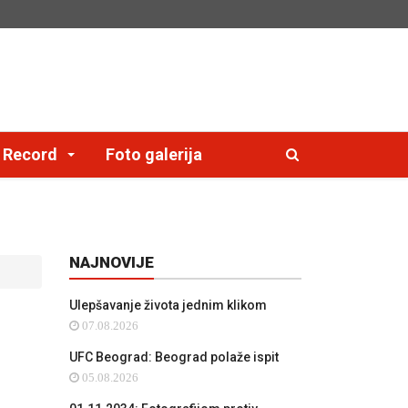
e Record
Foto galerija
NAJNOVIJE
Ulepšavanje života jednim klikom
07.08.2026
UFC Beograd: Beograd polaže ispit
05.08.2026